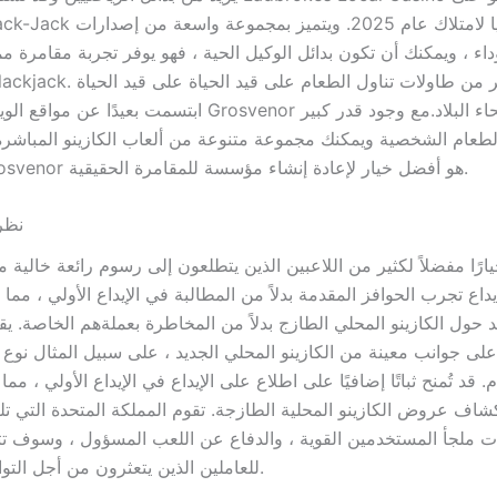
داء ، ويمكنك أن تكون بدائل الوكيل الحية ، فهو يوفر تجربة مقامرة 
ابتسمت بعيدًا عن مواقع الويب الفعلية من Grosvenor من جميع 
طعام الشخصية ويمكنك مجموعة متنوعة من ألعاب الكازينو المباشرة 
، نعتقد أن Grosvenor هو أفضل خيار لإعادة إنشاء مؤسسة للمقامرة الحقيقية.
نظر
ًا مفضلاً لكثير من اللاعبين الذين يتطلعون إلى رسوم رائعة خالية م
داع تجرب الحوافز المقدمة بدلاً من المطالبة في الإيداع الأولي ، مما ي
 حول الكازينو المحلي الطازج بدلاً من المخاطرة بعملةهم الخاصة. يق
لى جوانب معينة من الكازينو المحلي الجديد ، على سبيل المثال نوع م
. قد تُمنح ثباتًا إضافيًا على اطلاع على الإيداع في الإيداع الأولي ، مم
كشاف عروض الكازينو المحلية الطازجة. تقوم المملكة المتحدة التي تل
ءات ملجأ المستخدمين القوية ، والدفاع عن اللعب المسؤول ، وسوف ت
للعاملين الذين يتعثرون من أجل التوافق مع اللوائح.