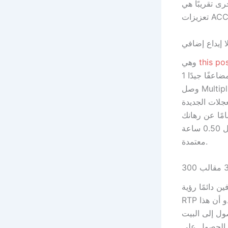
رى تقريبًا هي
ا إيداع إضافي
this po
وهي
الإنترنت مضاعفًا جيدًا 1x إلى متر كبير مضاعف يبحث في القسم المتبقي الجديد من البكرات.إذا
وصل Multiplier Meter إلى 5x ، فقد يكون فوزك الخامس مضاعفًا بسبب القيمة حقًا وقد يكون
 يتم لعبه لامتلاك الرهانات المخفضة
مًا عن رهانك
على تعليم عريض ، حيث توفر فلسفة الأموال نطاق واحد بين 0.01 ائتمان من أجل 0.50 ساعة
معتمدة.
P. تسرد هذه الميزة
RTP الجديدة ، الخطوط المقيمة والحوافز التي يمكن أن تنتهي في اللعبة عبر الإنترنت. يبدو أن هذا
ول إلى البيت
ي الحصول على