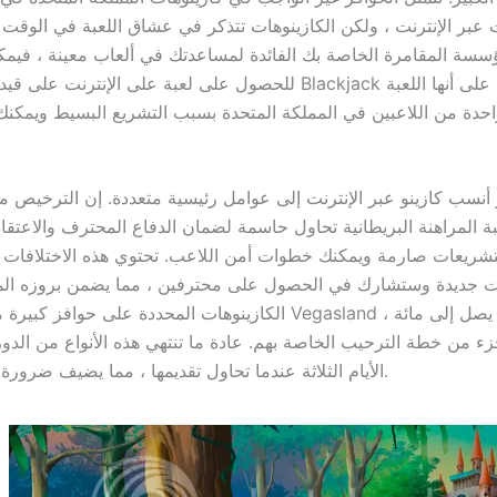
عبر الإنترنت ، ولكن الكازينوهات تتذكر في عشاق اللعبة في الوقت ال
سسة المقامرة الخاصة بك الفائدة لمساعدتك في ألعاب معينة ، فيمك
للحصول على لعبة على الإنترنت على قيد الحياة. تحاول Blackjack أن تنظر
احدة من اللاعبين في المملكة المتحدة بسبب التشريع البسيط ويمكنك 
ر أنسب كازينو عبر الإنترنت إلى عوامل رئيسية متعددة. إن الترخيص 
 المراهنة البريطانية تحاول حاسمة لضمان الدفاع المحترف والاعتقاد.
ريعات صارمة ويمكنك خطوات أمن اللاعب. تحتوي هذه الاختلافات ع
نت جديدة وستشارك في الحصول على محترفين ، مما يضمن بروزه الم
الكازينوهات المحددة على حوافز كبيرة مدعومة ، مثل Vegasland ، والت
جزء من خطة الترحيب الخاصة بهم. عادة ما تنتهي هذه الأنواع من الدو
الأيام الثلاثة عندما تحاول تقديمها ، مما يضيف ضرورة الاستفادة منه.