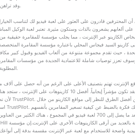
وقد تراهن على المظاهر.
أن المحترفين قادرون على العثور على لعبة فيديو لك لتناسب الخيارا
لى ألعابهم يشعرون بالذات وستكون مثيرة. تعتبر لعبة الوكيل المباش
أشخاص الكازينو عبر الإنترنت ، مما يجلب مؤسسة للمقامرة حقيقية من 
ى كازينو السيد فيجاس المحلي باعتباره مؤسسة المقامرة المتخصصة
تحدة ، حيث تقدم مجموعة متنوعة من ألعاب الفيديو وقبول كبير مكافأ
سوف تعزز توصيات شاملة للاعتمادية الجديدة من مؤسسات المقامرة 
المطلوبة على الإنترنت.
قع الإنترنت تهتم بتصنيف الأعلى على الرغم من أنه حصل على آلاف م
الصفحات ، فقد تكون مؤشراً إيجابياً. أفضل 10 كازينوهات على الإنت
لأن تصنيف توصيات tPilot
استكشاف تحليل
المواقع. بعد ما يصل إلى 700 لعبة فيديو في المجموع ، هناك الكثير من ا
The William Hill مقا
ليدية واضحة للاستخدام مع لعبة عبر الإنترنت مقسمة بدقة إلى أنواعك ،