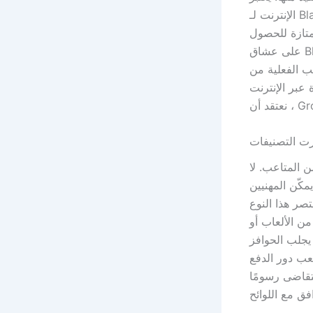
الإنترنت لـ Black-Jack في بريطانيا لامتلاك عام 2025. ويتميز بمجموعة واسعة من إصدارات
ممتازة للحصول
على عشاق Blackjack. إنه يوفر الكثير من طاولات تناول الطعام على قيد الحياة على قيد الحياة
أنحاء البلاد.مع وجود قدر كبير
عبر الإنترنت
ت التصنيفات
ن المتاعب. لا
مكّن المهنيين
تصر هذا النوع
ن الألعاب أو
ا يجلب الحوافز
عب دور الدفع
تقاضى رسومًا