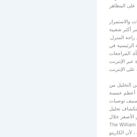
ت والاستمرار
ر أكثر شعبية
راحة المنزل.
 الرئيسية في
ة. المراجعات
عبر الإنترنت
ن التحليل من
رنت ، ستجد هنا أعظم خمسة
Trus. من بين أفضل الطرق للنظر إلى مواقع الكازينو من خلال
 TrustPilot. يعطونك فكرة بالضبط عن كيفية تسعير المقامرين بأنفسهم
لعناوين الأصغر خلال
رنة بالعديد من أرقى الكازينوهات الأخرى على الإنترنت.إن مؤسسة
 لأن الكازينو