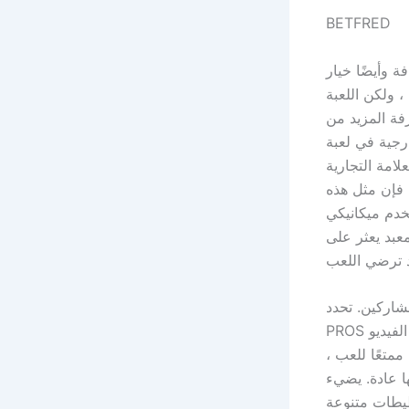
BETFRED
ة وأيضًا خيار
، ولكن اللعبة
فة المزيد من
Machine Pompei. في
لامة التجارية
، فإن مثل هذه
شترك ، مع إعطاء 1000 من وسيلة للفوز. بكرات
عبد يعثر على
شاركين. تحدد
PROS منصات مؤسسات المقامرة المتنقلة التي تفكر في التصميم والكفاءة وبدائل ألعاب الفيديو
ممتعًا للعب ،
بسبب منتجات Blackjack
ل الطعام مع تخطيطات متنوعة