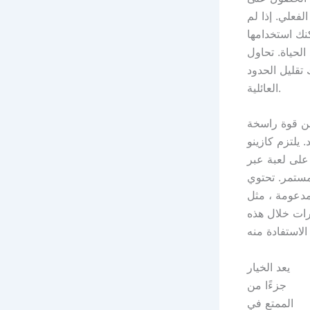
فعلي. إذا لم
نك استخدامها
 إليها على أنها اللعبة
تقليل الحدود
العائلية.
من قوة راسخة
 يلتزم كازينو
لى لعبة عبر
ستمر. تحتوي
ي توفر ما يصل إلى مائة
رات خلال هذه
يعد الخيار
جزءًا من
الممتع في