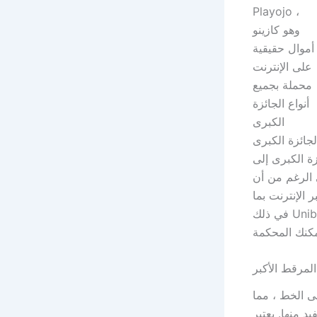
Playojo ،
وهو كازينو
أموال حقيقية
على الإنترنت
محملة بجميع
أنواع الجائزة
الكبرى
لجائزة الكبرى
بالجائزة الكبرى إلى
ى الرغم من أن
 الإنترنت بما
في ذلك Unibet ، وهذا يأتي مع طن من التوصيات المتوهجة وقد تضغط على متطلبات المأوى
ى الخط ، مما
Ladbrokes أفضل كازينو على