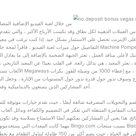
من خلال لعبة الفيديو الإضافية المضاف
 من العملات الذهبية لكل نطاق وقد تكسب الأرباح الأكبر ، والتي تتقدم 
على الإنترنت تحصل على الاستثمار بشكل جيد. إذا كنت ترغب في معر
التفاصيل حول ميزات لعبة الفيديو ، فاقرأ لمحة خارجية في لعبة i Slot
ك لأعلى منافذ العمل ، تعثر الجبهة الضخمة بالإضافة إلى ما يعادل الع
 ، تعثر المعبد ، هي بدائل رائعة. في القلب بعيدًا عن المعبد التاريخي 
الألعاب تستخدم ميكانيكي Megaways الم
ج وسوف تدور حول قدرة تدور حول المستويات من الإثارة ، وجعل الم
أحد المشاركين الذين يتمتعون بالديناميكية وقد ترضي اللعب.
 والتحويلات المصرفية شائعة أيضًا ، حيث تقدم خيارات موثوقة للم
ائج. هذا يعني أن المشاركين يمكنهم أيضًا الاستمتاع بسلاسة وقد تكون 
مهما كانت المعدات التي يستخدمونها عادة. يضيء Bingo.com 
الشاملة على قيد الحياة ، حيث يضم أكثر من 150 طاولة لتناو