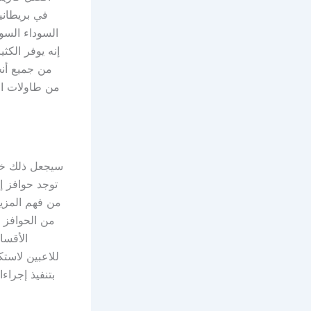
السوداء السو
من طاولات ال
سيجعل ذلك خيار
توجد حوافز إي
من فهم المزيد
من الحوافز ع
الأقسام
للاعبين لاست
بتنفيذ إجرا