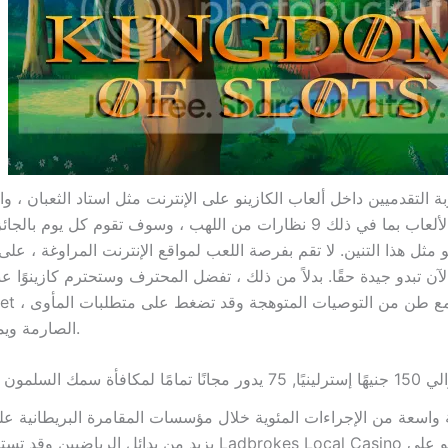
ة التقدميين داخل ألعاب الكازينو على الإنترنت مثل استاد الثعبان ، وا
الثابتة داخل الألعاب بما في ذلك 9 نظارات من اللهب ، وسوف تقوم كل يوم 
يو مثل هذا التنين. لا تقم بفرصة اللعب لمواقع الإنترنت المراوغة ، عل
ن تبدو جيدة حقًا. بدلاً من ذلك ، تفضل المحترف وستحترم كازينوًا عبر
الصارمة ويمكنك المحكمة.
ور مجانًا تمامًا لمكافأة سمك السلمون المرقط الأكبر
اسعة من الإجراءات المئوية خلال مؤسسات المقامرة البريطانية عل
يزيد من بدائل الرياضيين وقد تستفيد منها. يعتبر  Local Casino