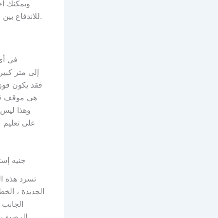
ويمكنك احت
تعزيزات ACCA للاندفاع بين الخيول ، والراجع المكافآت الصديق ، وكل يوم يسرع منشئ الرهان.
وهذا ليس 
300 جنيه إسترليني حوافز, 2 مائ
الجانب 
الرصيف ا