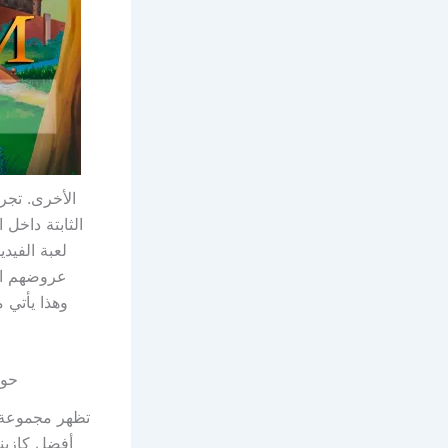
الأخرى. تجرب
لعبة الفيد
عروضهم الآ
حوالي 150 جنيهًا إسترلينيًا, 75 يد
تظهر مجموعة و