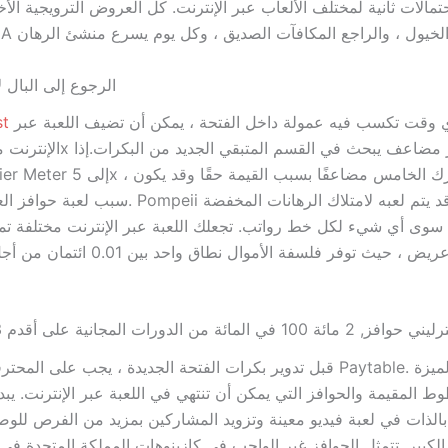
مالات ثانية لمختلف الألعاب عبر الإنترنت.
كل العروض الترويجية الأخ
الرجوع إلى البال ل
في أي وقت تكسب فيه عمولة داخل الفتحة ، يمكن أن تضيف اللعبة عبر
st
سبب لعبة حوافز العجلات الجديدة. Pompeii هي موقف قد
سوى أي شيء لكل خط رواتب. تجعلك اللعبة عبر الإنترنت مختلفة تما
ة 100 في المائة من الدورات المجانية على أقدم 3 مقالب
قبل تدوير بكرات الفتحة الجديدة ، يجب على المحترفين دائمًا رؤية aytable
بالذات في لعبة فيديو معينة وتزويد المشاركين بمزيد من الفرص للوص
لكبير. تتمثل الحوافز غير الواجب في كازينوهات المملكة المتحدة ف