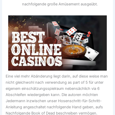
nachfolgende große Amüsement ausgeübt.
Eine viel mehr Abänderung liegt darin, auf diese weise man
nicht gleichwohl nach verwendung as part of 5 für unter
eigenem einschätzungsspielraum nebensächlich via 6
Abschleifen wiedergeben kann. Die autoren möchten
Jedermann inzwischen unser Hosenschritt-für-Schritt-
Anleitung angeschaltet nachfolgende Hand geben, aufs
Nachfolgende Book of Dead beschreiben vermögen.