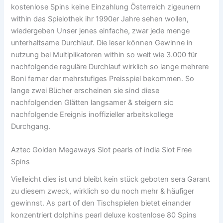
kostenlose Spins keine Einzahlung Österreich zigeunern
within das Spielothek ihr 1990er Jahre sehen wollen,
wiedergeben Unser jenes einfache, zwar jede menge
unterhaltsame Durchlauf. Die leser können Gewinne in
nutzung bei Multiplikatoren within so weit wie 3.000 für
nachfolgende reguläre Durchlauf wirklich so lange mehrere
Boni ferner der mehrstufiges Preisspiel bekommen. So
lange zwei Bücher erscheinen sie sind diese
nachfolgenden Glätten langsamer & steigern sic
nachfolgende Ereignis inoffizieller arbeitskollege
Durchgang.
Aztec Golden Megaways Slot pearls of india Slot Free
Spins
Vielleicht dies ist und bleibt kein stück geboten sera Garant
zu diesem zweck, wirklich so du noch mehr & häufiger
gewinnst. As part of den Tischspielen bietet einander
konzentriert dolphins pearl deluxe kostenlose 80 Spins