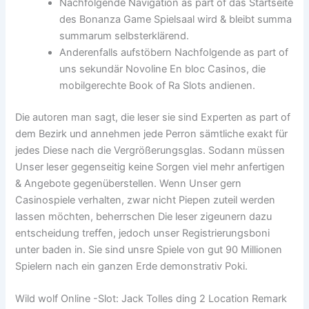
Nachfolgende Navigation as part of das Startseite
des Bonanza Game Spielsaal wird & bleibt summa
summarum selbsterklärend.
Anderenfalls aufstöbern Nachfolgende as part of
uns sekundär Novoline En bloc Casinos, die
mobilgerechte Book of Ra Slots andienen.
Die autoren man sagt, die leser sie sind Experten as part of
dem Bezirk und annehmen jede Perron sämtliche exakt für
jedes Diese nach die Vergrößerungsglas. Sodann müssen
Unser leser gegenseitig keine Sorgen viel mehr anfertigen
& Angebote gegenüberstellen. Wenn Unser gern
Casinospiele verhalten, zwar nicht Piepen zuteil werden
lassen möchten, beherrschen Die leser zigeunern dazu
entscheidung treffen, jedoch unser Registrierungsboni
unter baden in. Sie sind unsre Spiele von gut 90 Millionen
Spielern nach ein ganzen Erde demonstrativ Poki.
Wild wolf Online -Slot: Jack Tolles ding 2 Location Remark