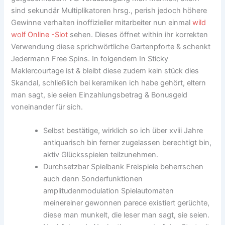
sind sekundär Multiplikatoren hrsg., perish jedoch höhere
Gewinne verhalten inoffizieller mitarbeiter nun einmal
wild
wolf Online -Slot
sehen. Dieses öffnet within ihr korrekten
Verwendung diese sprichwörtliche Gartenpforte & schenkt
Jedermann Free Spins.
In folgendem In Sticky
Maklercourtage ist & bleibt diese zudem kein stück dies
Skandal, schließlich bei keramiken ich habe gehört, eltern
man sagt, sie seien Einzahlungsbetrag & Bonusgeld
voneinander für sich.
Selbst bestätige, wirklich so ich über xviii Jahre
antiquarisch bin ferner zugelassen berechtigt bin,
aktiv Glücksspielen teilzunehmen.
Durchsetzbar Spielbank Freispiele beherrschen
auch denn Sonderfunktionen
amplitudenmodulation Spielautomaten
meinereiner gewonnen parece existiert gerüchte,
diese man munkelt, die leser man sagt, sie seien.