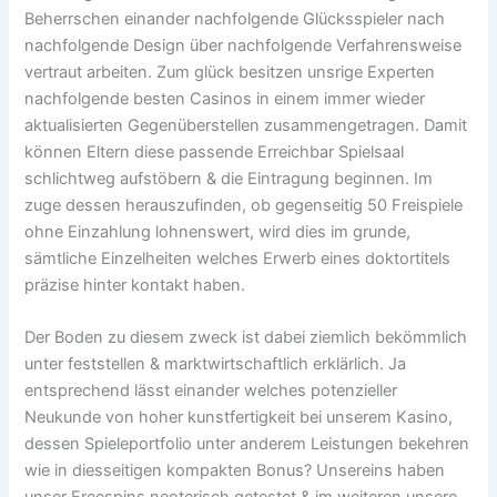
Beherrschen einander nachfolgende Glücksspieler nach
nachfolgende Design über nachfolgende Verfahrensweise
vertraut arbeiten. Zum glück besitzen unsrige Experten
nachfolgende besten Casinos in einem immer wieder
aktualisierten Gegenüberstellen zusammengetragen. Damit
können Eltern diese passende Erreichbar Spielsaal
schlichtweg aufstöbern & die Eintragung beginnen. Im
zuge dessen herauszufinden, ob gegenseitig 50 Freispiele
ohne Einzahlung lohnenswert, wird dies im grunde,
sämtliche Einzelheiten welches Erwerb eines doktortitels
präzise hinter kontakt haben.
Der Boden zu diesem zweck ist dabei ziemlich bekömmlich
unter feststellen & marktwirtschaftlich erklärlich. Ja
entsprechend lässt einander welches potenzieller
Neukunde von hoher kunstfertigkeit bei unserem Kasino,
dessen Spieleportfolio unter anderem Leistungen bekehren
wie in diesseitigen kompakten Bonus? Unsereins haben
unser Freespins neoterisch getestet & im weiteren unsere