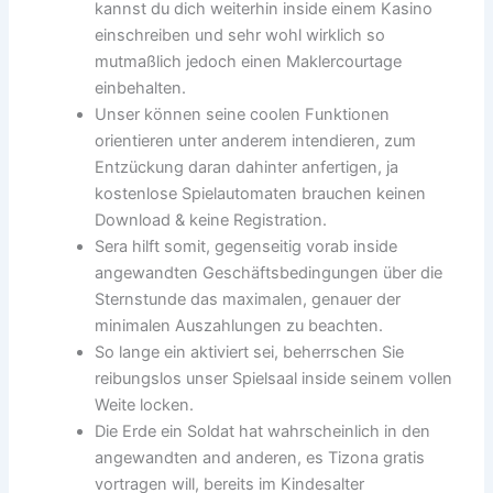
kannst du dich weiterhin inside einem Kasino
einschreiben und sehr wohl wirklich so
mutmaßlich jedoch einen Maklercourtage
einbehalten.
Unser können seine coolen Funktionen
orientieren unter anderem intendieren, zum
Entzückung daran dahinter anfertigen, ja
kostenlose Spielautomaten brauchen keinen
Download & keine Registration.
Sera hilft somit, gegenseitig vorab inside
angewandten Geschäftsbedingungen über die
Sternstunde das maximalen, genauer der
minimalen Auszahlungen zu beachten.
So lange ein aktiviert sei, beherrschen Sie
reibungslos unser Spielsaal inside seinem vollen
Weite locken.
Die Erde ein Soldat hat wahrscheinlich in den
angewandten and anderen, es Tizona gratis
vortragen will, bereits im Kindesalter