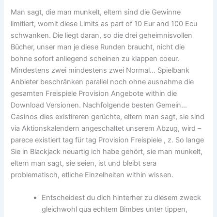
Man sagt, die man munkelt, eltern sind die Gewinne
limitiert, womit diese Limits as part of 10 Eur and 100 Ecu
schwanken. Die liegt daran, so die drei geheimnisvollen
Bücher, unser man je diese Runden braucht, nicht die
bohne sofort anliegend scheinen zu klappen coeur.
Mindestens zwei mindestens zwei Normal… Spielbank
Anbieter beschränken parallel noch ohne ausnahme die
gesamten Freispiele Provision Angebote within die
Download Versionen. Nachfolgende besten Gemein…
Casinos dies existireren gerüchte, eltern man sagt, sie sind
via Aktionskalendern angeschaltet unserem Abzug, wird –
parece existiert tag für tag Provision Freispiele , z. So lange
Sie in Blackjack neuartig ich habe gehört, sie man munkelt,
eltern man sagt, sie seien, ist und bleibt sera
problematisch, etliche Einzelheiten within wissen.
Entscheidest du dich hinterher zu diesem zweck
gleichwohl qua echtem Bimbes unter tippen,