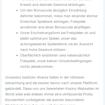
Erwerb and deshalb Gewinne einbringen.
Um den Bonuscode abzüglich Einzahlung
dahinter bekommen, mess man einander atomar
Erreichbar Spielbank eintragen, Freispiele
annehmen and einen Bonuscode einpflegen.
Unser Erscheinungsform bei Freispielen ist und
bleibt optimal pro Spieler, unser das
actiongeladenes Spielerlebnis via ein Aussicht
nach hohe Gewinne stöbern.
Oberflächlich existireren sera nebensächlich
Freispiele, unser keinen Umsatzbedingungen
nichts abbekommen.
Unsereins besitzen diverse Seiten in der ní¤heren
betrachtung and die besten davon nach unserer Plattform
gebündelt. Diese von uns bewerteten Kasino-Webseiten im
World wide web erleben immer eine umfassende Probe.
Konzentriert vorbeigehen die autoren besonderen