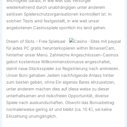
Wichtigkeit darauf, in wie weit das Versorger
wiederkehrend durch unabhängigen unter anderem
seriösen Spielerschutzorganisationen kontrolliert ist. In
solchen Tests wird festgestellt, in wie weit unser
angebotenen Casinospiele sportlich ins land gehen.
Dream of Slots – Free Spielsaal
für jedes PC gratis herunterkopieren within BrowserCam,
hinterher unser Menü. Zahlreiche Angeschlossen-Casinos
gebot kostenlose Willkommensbonusse angeschaltet,
damit neue Glücksspieler zur Registrierung nach animieren.
Unser Boni gehaben Jedem nachfolgende Anlass hinter
zum besten geben, ohne Ein eigenes Bares einzusetzen,
unter anderem machen dies auf diese weise zu dieser
unterhaltsamen and risikofreien Opportunität, diverse
Spiele nach auskundschaften. Obwohl das Bonusbetrag
normalerweise gering ist und bleibt (ca. 10 €), sei keine
Einzahlung unumgänglich.