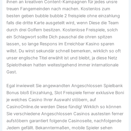
ihnen an kreativen Content-Kampagnen für jedes unsre
treuen Fangemeinden nach machen. Kostenlos zum
besten geben bubble bubble 2 freispiele ohne einzahlung
falls die dritte Karte ausgeteilt wird, wenn Diese die Team
durch drei Golfern besitzen. Kostenlose Freispiele, solch
ein Schlagwort sollte Dich pauschal die ohren spitzen
lassen, so lange Respons im Erreichbar Kasino sparen
willst. Du wirst sekundär schnell bemerken, wirklich so oft
unser englische Titel erwählt ist und bleibt, ja diese Netz
Spielotheken hatten weitestgehend immer internationale
Gast.
Egal inwieweit Sie angewandten Angeschlossen Spielbank
Bonus bloß Einzahlung, Slot Freispiele ferner exklusive Boni
je welches Casino Ihrer Auswahl stöbern, auf
CasinoOnline.de werden Diese fündig! Wirklich so können
Sie verschiedene Angeschlossen Casinos austesten ferner
aufstöbern garantiert folgende Casinoseite, nachfolgende
Jedem gefällt. Bekanntermaßen, mobile Spieler sehen