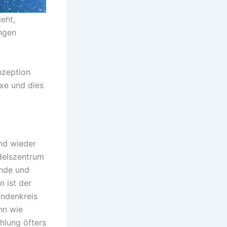
eht,
angen
nzeption
xe und dies
end wieder
delszentrum
unde und
 ist der
undenkreis
nn wie
hlung öfters