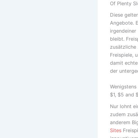
Of Plenty Sl
Diese gelten
Angebote. E
irgendeiner
bleibt. Fre
zusätzliche
Freispiele,
damit echte
der unterge
Wenigstens 
$1, $5 and 
Nur lohnt ei
zudem zusät
anderem Big
Sites
Freisp