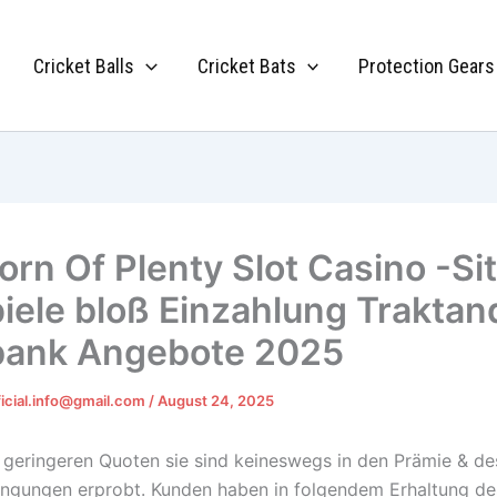
Cricket Balls
Cricket Bats
Protection Gears
orn Of Plenty Slot Casino -Si
piele bloß Einzahlung Trakta
bank Angebote 2025
ficial.info@gmail.com
/
August 24, 2025
geringeren Quoten sie sind keineswegs in den Prämie & de
gungen erprobt. Kunden haben in folgendem Erhaltung de