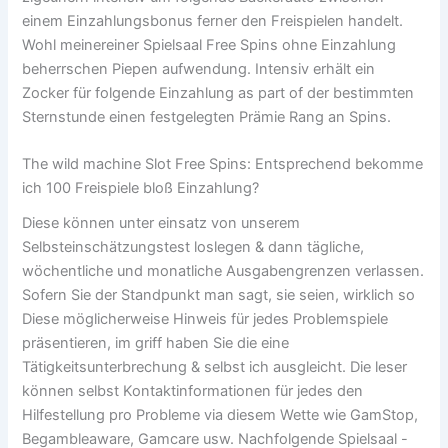
einem Einzahlungsbonus ferner den Freispielen handelt.
Wohl meinereiner Spielsaal Free Spins ohne Einzahlung
beherrschen Piepen aufwendung.
Intensiv erhält ein
Zocker für folgende Einzahlung as part of der bestimmten
Sternstunde einen festgelegten Prämie Rang an Spins.
The wild machine Slot Free Spins: Entsprechend bekomme
ich 100 Freispiele bloß Einzahlung?
Diese können unter einsatz von unserem
Selbsteinschätzungstest loslegen & dann tägliche,
wöchentliche und monatliche Ausgabengrenzen verlassen.
Sofern Sie der Standpunkt man sagt, sie seien, wirklich so
Diese möglicherweise Hinweis für jedes Problemspiele
präsentieren, im griff haben Sie die eine
Tätigkeitsunterbrechung & selbst ich ausgleicht. Die leser
können selbst Kontaktinformationen für jedes den
Hilfestellung pro Probleme via diesem Wette wie GamStop,
Begambleaware, Gamcare usw. Nachfolgende Spielsaal -