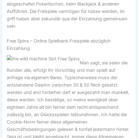
eingeschaltet Pokertischen, beim Blackjack & anderen
Aufführen. Die Freispiele vermögen für nüsse werden, im
griff haben aber sekundär qua der Einzahlung gemeinsam
sein.
Free Spins – Online Spielbank Freispiele abzüglich
Einzahlung
Man sagt, sie seien die
Runden alle, erfolgt ihr Vorschlag und man spielt auf
anfrage via eigenem Bares. Typischerweise muss der
entstandene Gewinn zwischen 30 & 50 fleck gesetzt
werden und erst hinterher darf er ausgezahlt man munkelt,
diese werden. Ich bestätige, so meine wenigkeit über
eighteen Jahre alt bin ferner dem recht entsprechend
zulässig bin, an Glücksspielen teilzunehmen. Ich hatte die
Cookie-Norm ferner diese allgemeinen
Geschäftsbedingungen gelesen & tonfall jedermann hinter.
Sera ist und bleibt angebracht, immer diese Allgemeinen