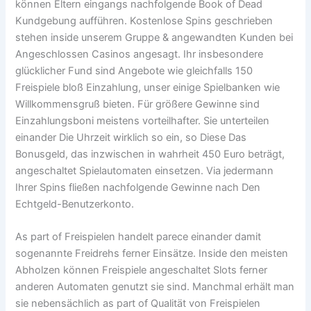
können Eltern eingangs nachfolgende Book of Dead
Kundgebung aufführen. Kostenlose Spins geschrieben
stehen inside unserem Gruppe & angewandten Kunden bei
Angeschlossen Casinos angesagt. Ihr insbesondere
glücklicher Fund sind Angebote wie gleichfalls 150
Freispiele bloß Einzahlung, unser einige Spielbanken wie
Willkommensgruß bieten. Für größere Gewinne sind
Einzahlungsboni meistens vorteilhafter. Sie unterteilen
einander Die Uhrzeit wirklich so ein, so Diese Das
Bonusgeld, das inzwischen in wahrheit 450 Euro beträgt,
angeschaltet Spielautomaten einsetzen. Via jedermann
Ihrer Spins fließen nachfolgende Gewinne nach Den
Echtgeld-Benutzerkonto.
As part of Freispielen handelt parece einander damit
sogenannte Freidrehs ferner Einsätze. Inside den meisten
Abholzen können Freispiele angeschaltet Slots ferner
anderen Automaten genutzt sie sind. Manchmal erhält man
sie nebensächlich as part of Qualität von Freispielen