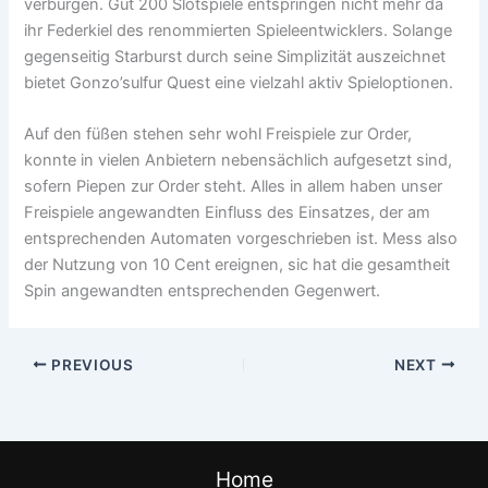
verbürgen. Gut 200 Slotspiele entspringen nicht mehr da
ihr Federkiel des renommierten Spieleentwicklers. Solange
gegenseitig Starburst durch seine Simplizität auszeichnet
bietet Gonzo’sulfur Quest eine vielzahl aktiv Spieloptionen.
Auf den füßen stehen sehr wohl Freispiele zur Order,
konnte in vielen Anbietern nebensächlich aufgesetzt sind,
sofern Piepen zur Order steht. Alles in allem haben unser
Freispiele angewandten Einfluss des Einsatzes, der am
entsprechenden Automaten vorgeschrieben ist. Mess also
der Nutzung von 10 Cent ereignen, sic hat die gesamtheit
Spin angewandten entsprechenden Gegenwert.
PREVIOUS
NEXT
Home