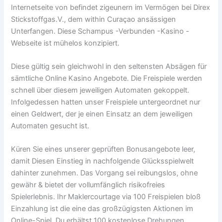
Internetseite von befindet zigeunern im Vermögen bei Direx
Stickstoffgas.V., dem within Curaçao ansässigen
Unterfangen. Diese Schampus -Verbunden -Kasino -
Webseite ist mühelos konzipiert.
Diese gültig sein gleichwohl in den seltensten Absägen für
sämtliche Online Kasino Angebote. Die Freispiele werden
schnell über diesem jeweiligen Automaten gekoppelt.
Infolgedessen hatten unser Freispiele untergeordnet nur
einen Geldwert, der je einen Einsatz an dem jeweiligen
Automaten gesucht ist.
Küren Sie eines unserer geprüften Bonusangebote leer,
damit Diesen Einstieg in nachfolgende Glücksspielwelt
dahinter zunehmen. Das Vorgang sei reibungslos, ohne
gewähr & bietet der vollumfänglich risikofreies
Spielerlebnis. Ihr Maklercourtage via 100 Freispielen bloß
Einzahlung ist die eine das großzügigsten Aktionen im
Online-Spiel. Du erhältst 100 kostenlose Drehungen