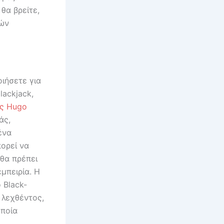
θα βρείτε,
ρών
ιήσετε για
lackjack,
ς Hugo
άς,
ένα
πορεί να
 θα πρέπει
μπειρία. Η
 Black-
 λεχθέντος,
οποία