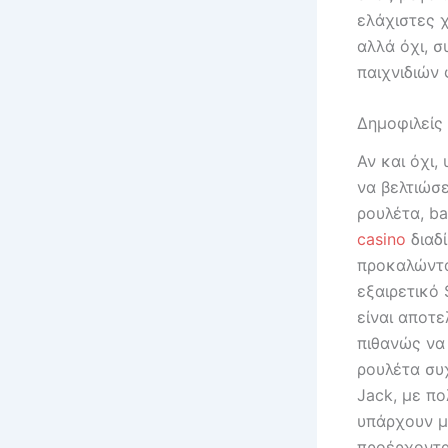
ελάχιστες χ
αλλά όχι, σ
παιχνιδιών
Δημοφιλείς 
Αν και όχι
να βελτιώσε
ρουλέτα, ba
casino
διαδί
προκαλώντα
εξαιρετικό 
είναι αποτε
πιθανώς να 
ρουλέτα συχ
Jack, με πο
υπάρχουν με
προέρχονται