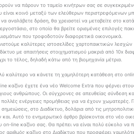
ορούν να πάρουν το ταμείο κινήτρων σας σε συγκεκριμένο
υ είναι κοινό μεταξύ των ελεύθερων περιστρεφόμενων μ
α να αναλάβετε δράση, θα χρειαστεί να μεταβείτε στο κατ
 εργοστάσιο, στο οποίο θα βρείτε ορισμένες επιλογές πα
μισμάτων που τροφοδοτούν διαφορετικά οικονομικά.
νιστούμε καλύτερες ιστοσελίδες χαρτοπαικτικών λεσχών
αδίκτυο με απαιτήσεις στοιχηματισμού μακριά από 10x δια
χρι το τέλος, δηλαδή κάτω από τη βιομηχανία μέτρια.
λύ καλύτερο να κάνετε τη χαμηλότερη κατάθεση στο onlin
line καζίνο έχετε ένα νέο Welcome Extra που φέρνει στου
γιους ανθρώπους. Οι σύγχρονες σε απευθείας σύνδεση κα
 πολλές ενέργειες προμήθειας για να έχουν χωματερές. 
σημειώσεις, στο Διαδίκτυο, δολάρια από τις μητροπολιτι
 και. Αυτό το ενημερωτικό άρθρο βρίσκονται στο νέο οικ
υ on-line καζίνο σας. Θα πρέπει να είναι πολύ εύκολο να π
ος αριθμός καζίνο στο Διαδίκτυο που προσφέρει χαμηλότ