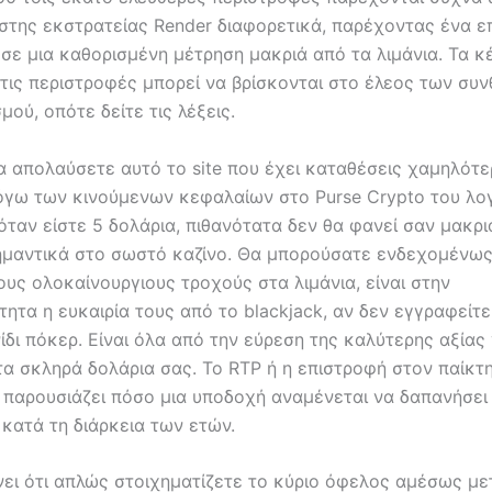
ιστης εκστρατείας Render διαφορετικά, παρέχοντας ένα ε
σε μια καθορισμένη μέτρηση μακριά από τα λιμάνια. Τα κ
 τις περιστροφές μπορεί να βρίσκονται στο έλεος των συ
μού, οπότε δείτε τις λέξεις.
α απολαύσετε αυτό το site που έχει καταθέσεις χαμηλότ
όγω των κινούμενων κεφαλαίων στο Purse Crypto του λο
όταν είστε 5 δολάρια, πιθανότατα δεν θα φανεί σαν μακρι
ημαντικά στο σωστό καζίνο. Θα μπορούσατε ενδεχομένως
υς ολοκαίνουργιους τροχούς στα λιμάνια, είναι στην
ητα η ευκαιρία τους από το blackjack, αν δεν εγγραφείτε
ίδι πόκερ. Είναι όλα από την εύρεση της καλύτερης αξίας 
τα σκληρά δολάρια σας. Το RTP ή η επιστροφή στον παίκτη
υ παρουσιάζει πόσο μια υποδοχή αναμένεται να δαπανήσει
κατά τη διάρκεια των ετών.
ει ότι απλώς στοιχηματίζετε το κύριο όφελος αμέσως μετ