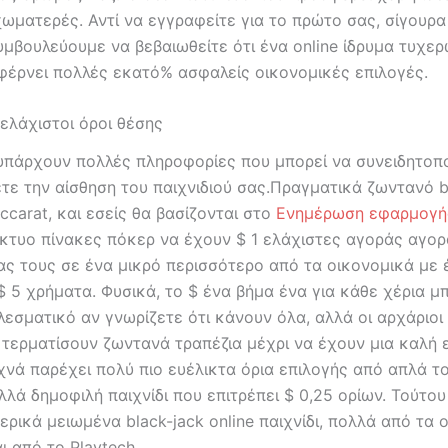
ωματερές. Αντί να εγγραφείτε για το πρώτο σας, σίγουρα 
υμβουλεύουμε να βεβαιωθείτε ότι ένα online ίδρυμα τυχε
 φέρνει πολλές εκατό% ασφαλείς οικονομικές επιλογές.
ελάχιστοι όροι θέσης
, υπάρχουν πολλές πληροφορίες που μπορεί να συνειδητοπο
τε την αίσθηση του παιχνιδιού σας.Πραγματικά ζωντανό b
ccarat, και εσείς θα βασίζονται στο
Ενημέρωση εφαρμογή
κτυο πίνακες πόκερ να έχουν $ 1 ελάχιστες αγοράς αγορ
ς τους σε ένα μικρό περισσότερο από τα οικονομικά με 
$ 5 χρήματα. Φυσικά, το $ ένα βήμα ένα για κάθε χέρια μ
λεσματικό αν γνωρίζετε ότι κάνουν όλα, αλλά οι αρχάριοι
τερματίσουν ζωντανά τραπέζια μέχρι να έχουν μια καλή ε
νά παρέχει πολύ πιο ευέλικτα όρια επιλογής από απλά το
λλά δημοφιλή παιχνίδι που επιτρέπει $ 0,25 ορίων. Τούτου
ρικά μειωμένα black-jack online παιχνίδι, πολλά από τα 
 από το Playtech.