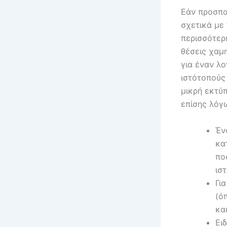
Εάν προσπα
σχετικά με 
περισσότερη
θέσεις χαμ
για έναν λ
ιστότοπούς
μικρή εκτύ
επίσης λόγ
Έν
κα
πο
ισ
Γι
(ό
κα
Ει