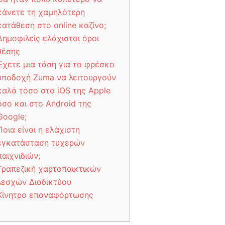
κάνετε τη χαμηλότερη
κατάθεση στο online καζίνο;
Δημοφιλείς ελάχιστοι όροι
θέσης
Έχετε μια τάση για το φρέσκο
υποδοχή Zuma να λειτουργούν
καλά τόσο στο iOS της Apple
όσο και στο Android της
Google;
Ποια είναι η ελάχιστη
εγκατάσταση τυχερών
παιχνιδιών;
Τραπεζική χαρτοπαικτικών
λεσχών Διαδικτύου
Κίνητρο επαναφόρτωσης