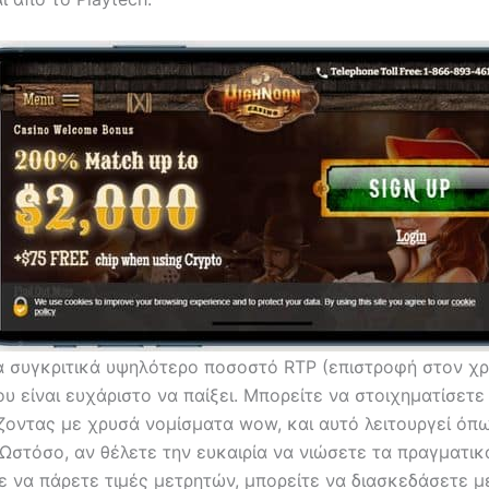
να συγκριτικά υψηλότερο ποσοστό RTP (επιστροφή στον χρ
υ είναι ευχάριστο να παίξει. Μπορείτε να στοιχηματίσετ
ζοντας με χρυσά νομίσματα wow, και αυτό λειτουργεί όπ
 Ωστόσο, αν θέλετε την ευκαιρία να νιώσετε τα πραγματικ
ε να πάρετε τιμές μετρητών, μπορείτε να διασκεδάσετε μ