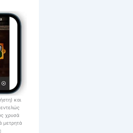
ήστη) και
ε εντελώς
ως χρυσά
ά μετρητά
ε