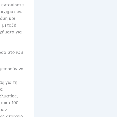
 εντοπίσετε
τοιχημάτων.
άση και
ε μεταξύ
ιχήματα για
όσο στο iOS
 μπορούν να
ας για τη
θα
ελματίες,
ατικά 100
 των
ως στοιχείο