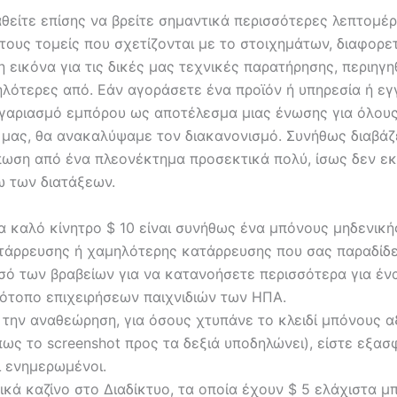
θείτε επίσης να βρείτε σημαντικά περισσότερες λεπτομέρ
τους τομείς που σχετίζονται με το στοιχημάτων, διαφορε
 εικόνα για τις δικές μας τεχνικές παρατήρησης, περιηγηθ
ηλότερες από. Εάν αγοράσετε ένα προϊόν ή υπηρεσία ή εγ
ογαριασμό εμπόρου ως αποτέλεσμα μιας ένωσης για όλου
 μας, θα ανακαλύψαμε τον διακανονισμό.
Συνήθως διαβάζ
πωση από ένα πλεονέκτημα προσεκτικά πολύ, ίσως δεν εκ
ω των διατάξεων.
α καλό κίνητρο $ 10 είναι συνήθως ένα μπόνους μηδενική
τάρρευσης ή χαμηλότερης κατάρρευσης που σας παραδίδε
σό των βραβείων για να κατανοήσετε περισσότερα για έν
τότοπο επιχειρήσεων παιχνιδιών των ΗΠΑ.
α την αναθεώρηση, για όσους χτυπάνε το κλειδί μπόνους 
πως το screenshot προς τα δεξιά υποδηλώνει), είστε εξασ
ι ενημερωμένοι.
δικά καζίνο στο Διαδίκτυο, τα οποία έχουν $ 5 ελάχιστα μ