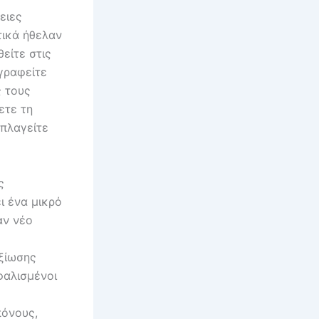
ειες
τικά ήθελαν
είτε στις
γραφείτε
ς τους
ετε τη
πλαγείτε
ς
ι ένα μικρό
αν νέο
αξίωσης
φαλισμένοι
πόνους,