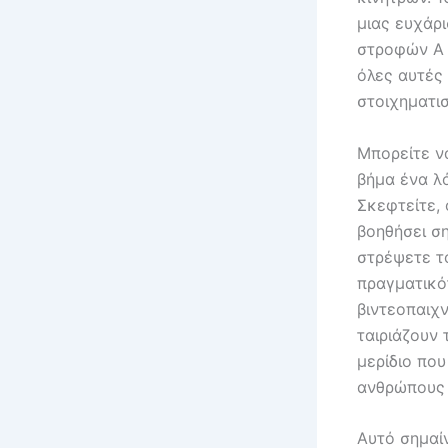
μιας ευχάρ
στροφών A 
όλες αυτές
στοιχηματισ
Μπορείτε ν
βήμα ένα λ
Σκεφτείτε, 
βοηθήσει σ
στρέψετε το
πραγματικότ
βιντεοπαιχν
ταιριάζουν 
μερίδιο πο
ανθρώπους 
Αυτό σημαίν