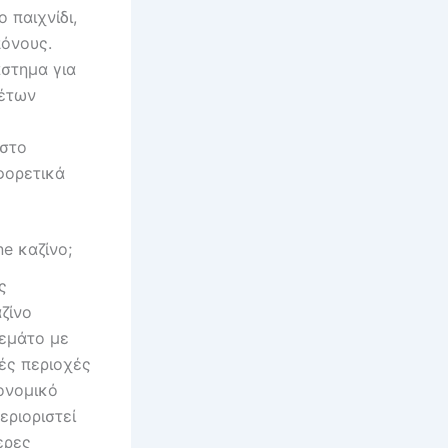
 παιχνίδι,
πόνους.
άστημα για
κέτων
 στο
φορετικά
e καζίνο;
ς
ζίνο
Γεμάτο με
κές περιοχές
ονομικό
εριοριστεί
ερες