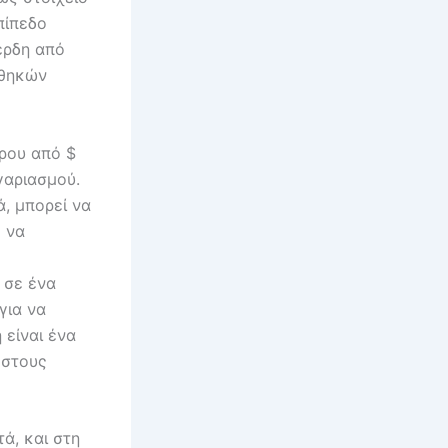
πίπεδο
έρδη από
νθηκών
ερου από $
γαριασμού.
ά, μπορεί να
 να
 σε ένα
για να
 είναι ένα
 στους
ά, και στη