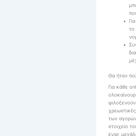
μπ
πο
Γι
το
νο
Συ
δι
μέ
Θα ήταν πο
Για κάθε on
ολοκαίνουρ
φιλοξενούν
χρεωστικές 
των αγορών
στοιχείο το
ένας μεγάλ