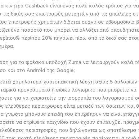
Τα κίνητρα Cashback είναι ένας πολύ καλός τρόπος για να
ό τις δικές σας επιστροφές μετρητών από τις απώλειες σ
πος επιστροφής χρημάτων δίδεται συχνά σε εβδομαδιαία β
ρίζει ένα ποσοστό που μπορεί να αλλάξει από οπουδήποτ
περίπου% περίπου 20% πηγαίνει πίσω από τα δικά σας στο
ημέρα.
τάση για το φρέσκο υποδοχή Zuma να λειτουργούν καλά τ
σο και στο Android της Google;
ρκετά χαμηλότερα χαρτοπαικτική λέσχη αξίας 5 δολαρίων
ταρικά προγράμματα ή ειδικό λογισμικό που μπορείτε να
σετε για να χειριστείτε την ισορροπία του λογαριασμού σ
ώς ελεύθερες περιστροφές είναι μεταξύ των άσωτων και 
τα γνωστά μπόνους επειδή του επιτρέπουν να είναι επαγγ
ρείτε να στρίψετε παιχνίδια που έχουν επιτευχθεί πραγμ
 ελεύθερες περιστροφές, που δηλώνονται ως αποτέλεσμα
100 τοις εκατό ελεύθερες περιστροφές παρέχονται συχνά 