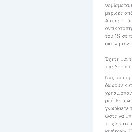
νομίσματα.
μερικές απ
Αυτός ο τύ
αντικατοπτ
του 1% σε 
εκείνη την 
Έχετε μια 
της Apple ό
Ναι, από α
δώσουν κυτ
χρησιμοποιή
ροή. Εντελ
γνωρίσετε 
ώστε να μπο
τοις εκατό
κινήτρων. 