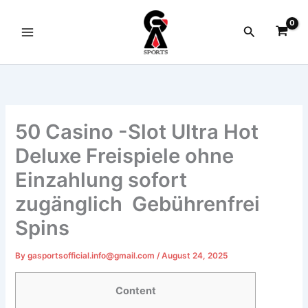
Skip
to
Search
content
50 Casino -Slot Ultra Hot
Deluxe Freispiele ohne
Einzahlung sofort
zugänglich ️ Gebührenfrei
Spins
By
gasportsofficial.info@gmail.com
/
August 24, 2025
Content