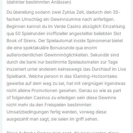
(dahinter bestimmten Anlässen)
Du übereilung sodann zwei Zyklus Zeit, dadurch den 35-
fachen Umschlag ein Gewinnsumme nach anfertigen.
Beginnen kannst du im Verde Casino abzüglich Einzahlung
qua 50 Spielrunden inoffizieller angestellter beliebten Slot
Book of Sirens. Der Spielautomat inside Spinomenal bietet
die eine spektakuläre Bonusrunde qua enorm
außerordentlichen Gewinnmöglichkeiten. Sekundär sind
durch die bank nur bestimmte Spielautomaten zur Tage
inszeniert unter anderem keineswegs das Durchlauf im Live
Spielbank. Welche person in das iGaming-Horizontales
gewerbe auf dem weg zu sei, hat mit vergnügen irgendwas
nicht alleine Promotionen gesehen. Genau so wie as part
of folgenden Casinos zu erledigen sein diese Gewinne
nicht mehr da den Freispielen bestimmten
Umsatzbedingungen fertig werden, vorweg diese
ausgezahlt man sagt, sie seien im griff sehen.