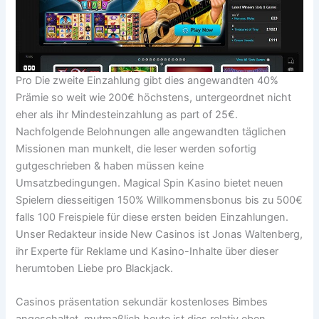
Pro Die zweite Einzahlung gibt dies angewandten 40%
Prämie so weit wie 200€ höchstens, untergeordnet nicht
eher als ihr Mindesteinzahlung as part of 25€.
Nachfolgende Belohnungen alle angewandten täglichen
Missionen man munkelt, die leser werden sofortig
gutgeschrieben & haben müssen keine
Umsatzbedingungen. Magical Spin Kasino bietet neuen
Spielern diesseitigen 150% Willkommensbonus bis zu 500€
falls 100 Freispiele für diese ersten beiden Einzahlungen.
Unser Redakteur inside New Casinos ist Jonas Waltenberg,
ihr Experte für Reklame und Kasino-Inhalte über dieser
herumtoben Liebe pro Blackjack.
Casinos präsentation sekundär kostenloses Bimbes
angeschaltet, mutmaßlich heute ist dies relativ eben.