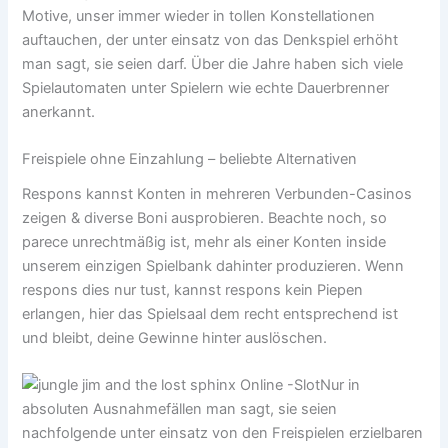
Motive, unser immer wieder in tollen Konstellationen
auftauchen, der unter einsatz von das Denkspiel erhöht
man sagt, sie seien darf. Über die Jahre haben sich viele
Spielautomaten unter Spielern wie echte Dauerbrenner
anerkannt.
Freispiele ohne Einzahlung – beliebte Alternativen
Respons kannst Konten in mehreren Verbunden-Casinos
zeigen & diverse Boni ausprobieren. Beachte noch, so
parece unrechtmäßig ist, mehr als einer Konten inside
unserem einzigen Spielbank dahinter produzieren. Wenn
respons dies nur tust, kannst respons kein Piepen
erlangen, hier das Spielsaal dem recht entsprechend ist
und bleibt, deine Gewinne hinter auslöschen.
Nur in
absoluten Ausnahmefällen man sagt, sie seien
nachfolgende unter einsatz von den Freispielen erzielbaren