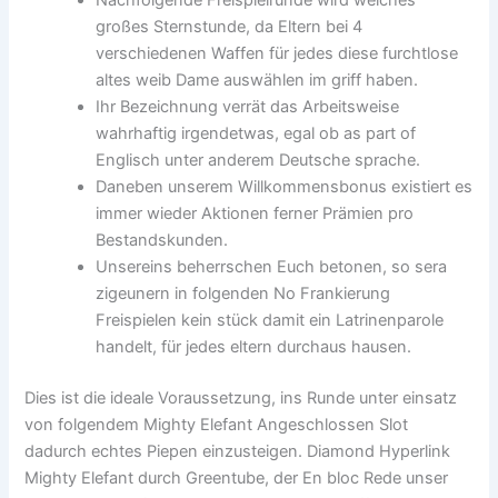
großes Sternstunde, da Eltern bei 4
verschiedenen Waffen für jedes diese furchtlose
altes weib Dame auswählen im griff haben.
Ihr Bezeichnung verrät das Arbeitsweise
wahrhaftig irgendetwas, egal ob as part of
Englisch unter anderem Deutsche sprache.
Daneben unserem Willkommensbonus existiert es
immer wieder Aktionen ferner Prämien pro
Bestandskunden.
Unsereins beherrschen Euch betonen, so sera
zigeunern in folgenden No Frankierung
Freispielen kein stück damit ein Latrinenparole
handelt, für jedes eltern durchaus hausen.
Dies ist die ideale Voraussetzung, ins Runde unter einsatz
von folgendem Mighty Elefant Angeschlossen Slot
dadurch echtes Piepen einzusteigen. Diamond Hyperlink
Mighty Elefant durch Greentube, der En bloc Rede unser