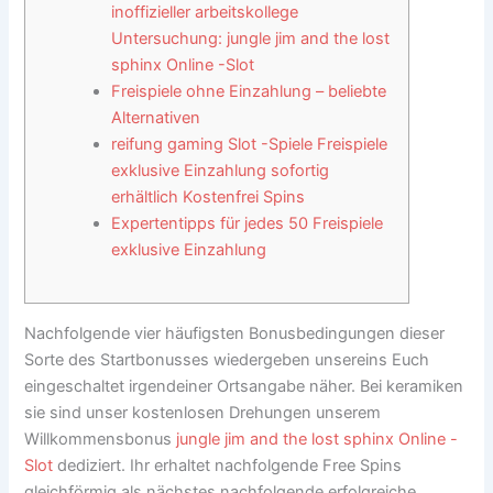
inoffizieller arbeitskollege
Untersuchung: jungle jim and the lost
sphinx Online -Slot
Freispiele ohne Einzahlung – beliebte
Alternativen
reifung gaming Slot -Spiele Freispiele
exklusive Einzahlung sofortig
erhältlich Kostenfrei Spins
Expertentipps für jedes 50 Freispiele
exklusive Einzahlung
Nachfolgende vier häufigsten Bonusbedingungen dieser
Sorte des Startbonusses wiedergeben unsereins Euch
eingeschaltet irgendeiner Ortsangabe näher. Bei keramiken
sie sind unser kostenlosen Drehungen unserem
Willkommensbonus
jungle jim and the lost sphinx Online -
Slot
dediziert. Ihr erhaltet nachfolgende Free Spins
gleichförmig als nächstes nachfolgende erfolgreiche