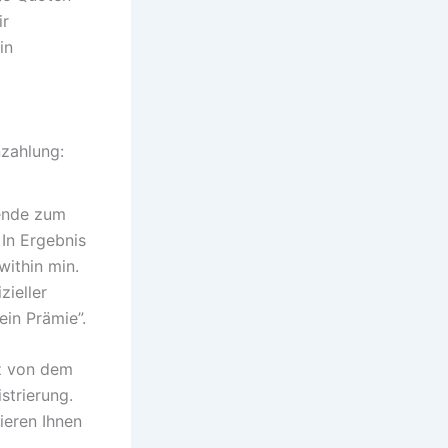
ir
in
nzahlung:
gende zum
 In Ergebnis
within min.
zieller
ein Prämie”.
tz von dem
strierung.
ieren Ihnen