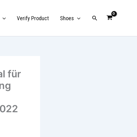
Search
Verify Product
Shoes
l für
ung
2022