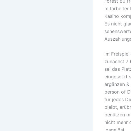
Forest 80 fr
mitarbeiter
Kasino komp
Es nicht gl
sehenswert
Auszahlungs
Im Freispiel
zunächst 7 
sei das Plat
eingesetzt 
ergänzen & 
person of D
für jedes Di
bleibt, erüb
benützen mü
nicht mehr 
losgelöst.