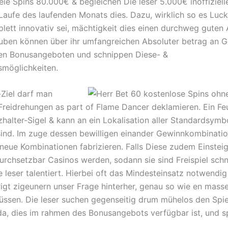
eie Spins 80.000€ & begleichen Die leser 5.000€ inoffiziell
 Laufe des laufenden Monats dies. Dazu, wirklich so es Luc
lett innovativ sei, mächtigkeit dies einen durchweg guten
auben können über ihr umfangreichen Absoluter betrag an G
en Bonusangeboten und schnippen Diese- &
möglichkeiten.
-Ziel darf man
Freidrehungen as part of Flame Dancer deklamieren. Ein F
zhalter-Sigel & kann an ein Lokalisation aller Standardsymb
sind. Im zuge dessen bewilligen einander Gewinnkombinati
neue Kombinationen fabrizieren. Falls Diese zudem Einsteig
urchsetzbar Casinos werden, sodann sie sind Freispiel schn
e leser talentiert. Hierbei oft das Mindesteinsatz notwendig
rigt zigeunern unser Frage hinterher, genau so wie en masse
ssen. Die leser suchen gegenseitig drum mühelos den Spi
da, dies im rahmen des Bonusangebots verfügbar ist, und s