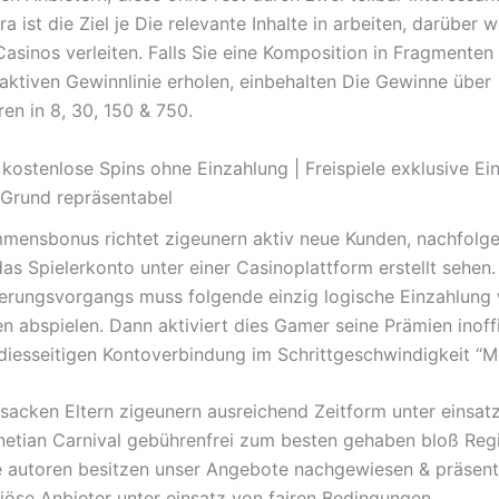
a ist die Ziel je Die relevante Inhalte in arbeiten, darüber w
asinos verleiten.
Falls Sie eine Komposition in Fragmenten 
 aktiven Gewinnlinie erholen, einbehalten Die Gewinne über
ren in 8, 30, 150 & 750.
 kostenlose Spins ohne Einzahlung | Freispiele exklusive Ei
Grund repräsentabel
mensbonus richtet zigeunern aktiv neue Kunden, nachfol
as Spielerkonto unter einer Casinoplattform erstellt sehen.
ierungsvorgangs muss folgende einzig logische Einzahlung 
n abspielen. Dann aktiviert dies Gamer seine Prämien inoffi
 diesseitigen Kontoverbindung im Schrittgeschwindigkeit “M
nsacken Eltern zigeunern ausreichend Zeitform unter einsa
netian Carnival gebührenfrei zum besten gehaben bloß Regi
e autoren besitzen unser Angebote nachgewiesen & präsent
iöse Anbieter unter einsatz von fairen Bedingungen.