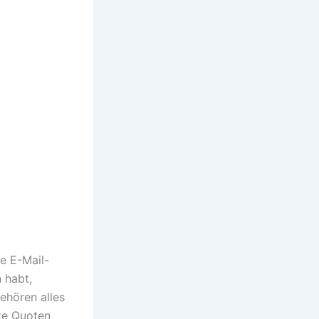
e E-Mail-
 habt,
ehören alles
nte Quoten