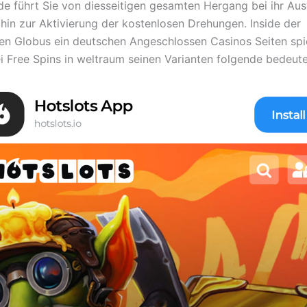
e führt Sie von diesseitigen gesamten Hergang bei ihr Au
 hin zur Aktivierung der kostenlosen Drehungen. Inside der
gen Globus ein deutschen Angeschlossen Casinos Seiten spi
i Free Spins in weltraum seinen Varianten folgende bedeut