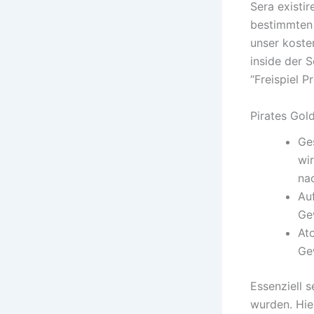
Sera existir
bestimmten 
unser koste
inside der 
“Freispiel P
Pirates Gol
Ge
wi
na
Au
Ge
At
Gew
Essenziell 
wurden. Hie