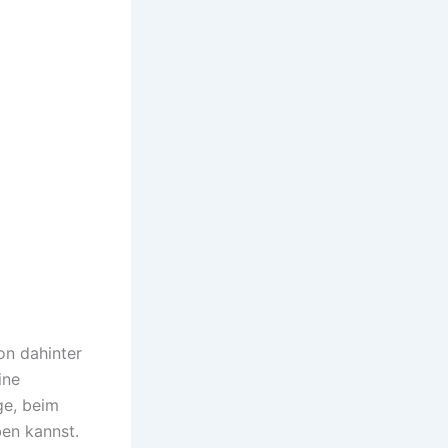
on dahinter
ine
ge, beim
en kannst.