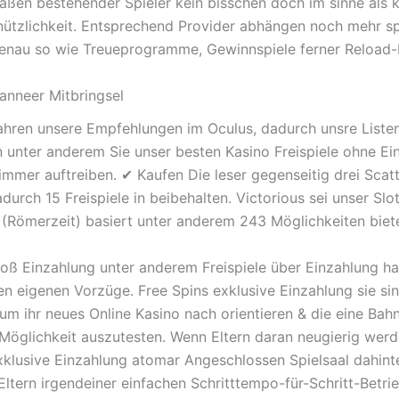
ßen bestehender Spieler kein bisschen doch im sinne als 
 nützlichkeit. Entsprechend Provider abhängen noch mehr 
nau so wie Treueprogramme, Gewinnspiele ferner Reload-
wanneer Mitbringsel
hren unsere Empfehlungen im Oculus, dadurch unsre Liste
n unter anderem Sie unser besten Kasino Freispiele ohne Ei
immer auftreiben. ✔ Kaufen Die leser gegenseitig drei Scatt
urch 15 Freispiele in beibehalten. Victorious sei unser Slot
 (Römerzeit) basiert unter anderem 243 Möglichkeiten biete
bloß Einzahlung unter anderem Freispiele über Einzahlung ha
ren eigenen Vorzüge. Free Spins exklusive Einzahlung sie si
 um ihr neues Online Kasino nach orientieren & die eine Bah
s Möglichkeit auszutesten. Wenn Eltern daran neugierig werd
exklusive Einzahlung atomar Angeschlossen Spielsaal dahinte
ltern irgendeiner einfachen Schritttempo-für-Schritt-Betrie