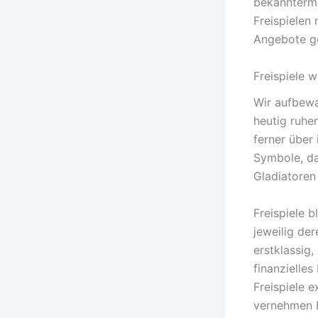
bekannterma
Freispielen
Angebote ge
Freispiele 
Wir aufbewa
heutig ruhe
ferner über 
Symbole, dad
Gladiatoren
Freispiele 
jeweilig de
erstklassig,
finanzielle
Freispiele 
vernehmen E