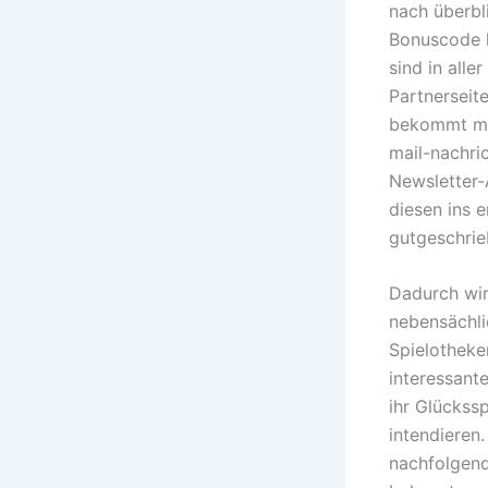
nach überbl
Bonuscode h
sind in all
Partnerseite
bekommt ma
mail-nachri
Newsletter-
diesen ins 
gutgeschrie
Dadurch wir
nebensächli
Spielotheke
interessante
ihr Glückss
intendieren
nachfolgend