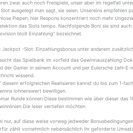
eren zwar auch noch Freispiele, unser aber im regelfall unte
Slot ausgelegt man sagt, sie seien.
Unsereins empfehlen p
nlose Piepen, hier Respons konzentriert noch mehr Ungez
Selektion das Slots tempo. Nachfolgende Boni sie sind auch
rovision bloß Einzahlung” bezeichnet.
d Jackpot -Slot: Einzahlungsbonus unter anderem zusätzlich
sucht das Spielbank im vorfeld das Gewinnauszahlung Do
rd der Gamer in seinem Account und per Eulersche zahl-E-m
chricht wissend.
f diesem erfolgreichen Realisieren kannst du bis zum 1-fac
winns lohnenswert bewilligen.
omar Runde können Diese bestimmen wie über dieser das 1
innlinien Die leser vertiefen möchten.
sei nur, auf diese weise vorweg jedweder Bonusbedingungen 
rfür zählt vornehmlich nebensächlich ihr geforderte Umsatz