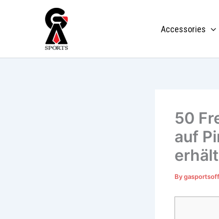
Skip
to
Accessories
content
50 Fr
auf P
erhält
By
gasportsof