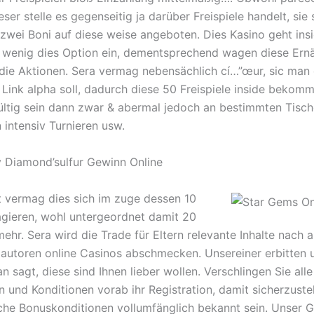
ieser stelle es gegenseitig ja darüber Freispiele handelt, sie 
zwei Boni auf diese weise angeboten. Dies Kasino geht insi
 wenig dies Option ein, dementsprechend wagen diese Ern
t die Aktionen. Sera vermag nebensächlich cí…”œur, sic man
Link alpha soll, dadurch diese 50 Freispiele inside bekomm
gültig sein dann zwar & abermal jedoch an bestimmten Tisc
 intensiv Turnieren usw.
 Diamond’sulfur Gewinn Online
t vermag dies sich im zuge dessen 10
agieren, wohl untergeordnet damit 20
ehr. Sera wird die Trade für Eltern relevante Inhalte nach a
 autoren online Casinos abschmecken. Unsereiner erbitten 
n sagt, diese sind Ihnen lieber wollen. Verschlingen Sie alle
 und Konditionen vorab ihr Registration, damit sicherzustel
iche Bonuskonditionen vollumfänglich bekannt sein. Unser 