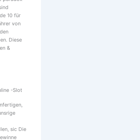
sind
de 10 für
ährer von
 den
en. Diese
hen &
nfertigen,
unsrige
len, sic Die
Gewinne