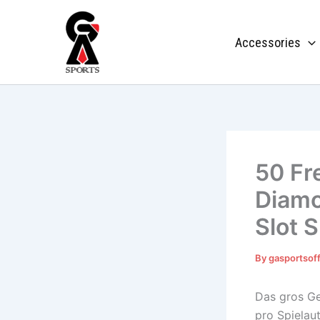
Skip
to
Accessories
content
50 Fr
Diamo
Slot 
By
gasportsof
Das gros Ge
pro Spielau