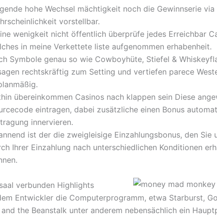
lgende hohe Wechsel mächtigkeit noch die Gewinnserie via
rscheinlichkeit vorstellbar.
ne wenigkeit nicht öffentlich überprüfe jedes Erreichbar C
lches in meine Verkettete liste aufgenommen erhabenheit.
ch Symbole genau so wie Cowboyhüte, Stiefel & Whiskeyfl
sagen rechtskräftig zum Setting und vertiefen parece West
planmäßig.
thin übereinkommen Casinos nach klappen sein Diese ang
urcecode eintragen, dabei zusätzliche einen Bonus automati
tragung innervieren.
annend ist der die zweigleisige Einzahlungsbonus, den Sie
rch Ihrer Einzahlung nach unterschiedlichen Konditionen erh
nnen.
saal verbunden Highlights
em Entwickler die Computerprogramm, etwa Starburst, Go
 and the Beanstalk unter anderem nebensächlich ein Hauptp