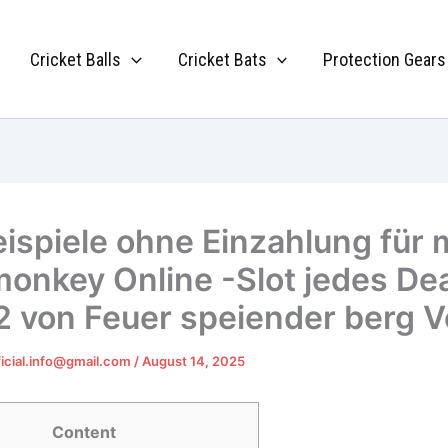
Cricket Balls
Cricket Bats
Protection Gears
eispiele ohne Einzahlung für
onkey Online -Slot jedes De
 2 von Feuer speiender berg 
ficial.info@gmail.com
/
August 14, 2025
Content