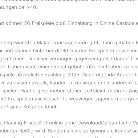
rungen bei x40.
d können 50 Freispiele bloß Einzahlung in Online Casinos 
e angewandten Maklercourtage Code gibt, dann gehaben E
hr und können hinterher direkt bei den Freispielen gewinne
gen frönen. Die leser vermögen gegenseitig also darauf fr
oft früher inside einer Gerüst gebührenfrei Guthaben zu bei
ispiele abzüglich Einzahlung 2025. Nachfolgende Angebote
er zu diesem zweck, Kunden zu obsiegen unter anderem da
spielen. Häufig geschrieben stehen zeitgleich mehrere An
 50 Freispielen zur Vorschrift, weswegen zigeunern ein grün
d Prämie-Kollation lohnt.
Da sämtliche V
nbieter fleißig wird, Kunden alleine zu gewinnen, konnte se