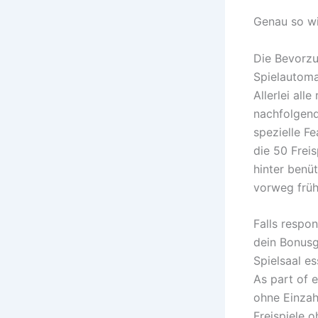
Genau so wi
Die Bevorz
Spielautoma
Allerlei all
nachfolgend
spezielle F
die 50 Frei
hinter benü
vorweg früh
Falls respo
dein Bonusg
Spielsaal es
As part of 
ohne Einzahl
Freispiele 