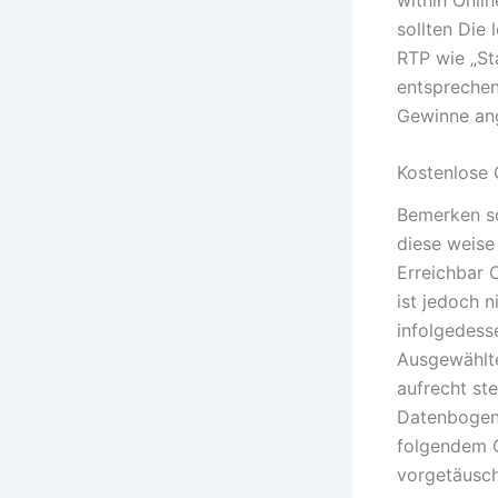
sollten Die
RTP wie „St
entsprechen
Gewinne an
Kostenlose C
Bemerken so
diese weise
Erreichbar 
ist jedoch 
infolgedess
Ausgewählt
aufrecht st
Datenbogens
folgendem Q
vorgetäusch