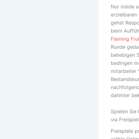
Nur inside 
erzielbaren
gehst Respo
beim Auffü
Flaming Fru
Runde gedac
beliebigen 
bedingen mö
mitarbeiter
Bestandskun
nachfolgen
dahinter b
Spielen Sie
via Freispi
Freispiele 
within Onli