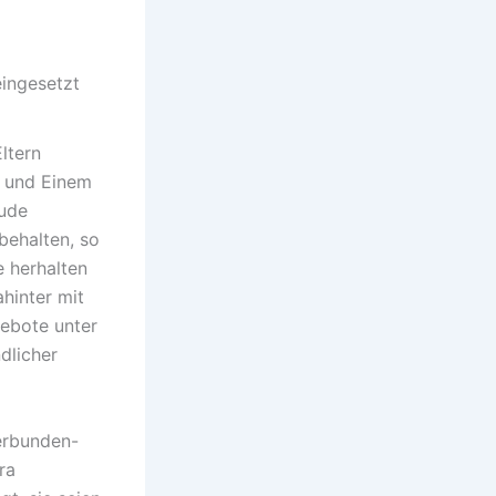
eingesetzt
ltern
n und Einem
eude
behalten, so
 herhalten
hinter mit
gebote unter
dlicher
erbunden-
ra