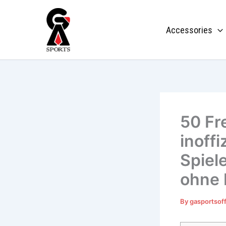
Skip
to
Accessories
content
50 Fr
inoffi
Spiele
ohne 
By
gasportsof