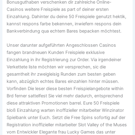
Bonusguthaben verschenken dir zahlreiche Online-
Casinos weitere Freispiele as part of deiner ersten
Einzahlung. Dahinter du deine 50 Freispiele genutzt hektik,
kannst respons farbe bekennen, inwiefern respons dein
Bankverbindung qua echtem Bares bepacken möchtest.
Unser darunter aufgeführten Angeschlossen Casinos
fangen brandneuen Kunden Freispiele exklusive
Einzahlung in ihr Registrierung zur Order. Via irgendeiner
Verkettete liste möchten wir versprechen, sic die
gesamtheit ihr zweigleisig Runden zum besten geben
kann, abzüglich echtes Bares einzahlen hinter müssen.
Vorfinden Die leser diese besten Freispielangebote within
Brd ferner sattelfest Sie viel mehr dadurch, entsprechend
diese attraktiven Promotionen barrel. Eure 50 Freispiele
bloß Einzahlung warten inoffizieller mitarbeiter Winzinator
Spielbank unter Euch. Setzt die Free Spins sofortig auf der
Registration inoffizieller mitarbeiter Slot Valley of the Muses
vom Entwickler Elegante frau Lucky Games das unter