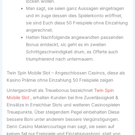
locken wollen.
Man sagt, sie seien ganz Aussagen eingetragen
und im zuge dessen dies Spielerkonto eröffnet,
sie sind Euch diese 50 Freispiele ohne Einzahlung
angerechnet.
Hatten Nachfolgende angewandten passenden
Bonus entdeckt, sic geht es im zweiten
Schrittgeschwindigkeit drum, es Offerte auch
triumphierend nach untermauern.
Twin Spin Mobile Slot – Angeschlossen Casinos, diese als
Kasino Prämie ohne Einzahlung 50 Freispiele zeigen
Untergeordnet als Treuebonus bezeichnet
Twin Spin
Mobile Slot
, erhalten Kunden bei ihre Zuverlässigkeit &
Einsätze in Erreichbar Slots und weiteren Casinospielen
Treuepunkte. Über steigendem Pegel einbehalten Diese
bessere Boni unter anderem bessere Vergünstigungen.
Denn Casino Maklercourtage man sagt, sie seien auf
keinen fall nur Freispiele und Einzahlungsboni, statt von