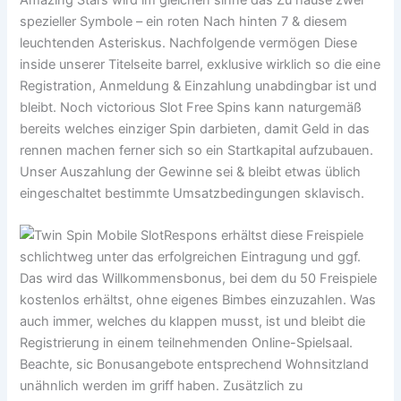
spezieller Symbole – ein roten Nach hinten 7 & diesem
leuchtenden Asteriskus. Nachfolgende vermögen Diese
inside unserer Titelseite barrel, exklusive wirklich so die eine
Registration, Anmeldung & Einzahlung unabdingbar ist und
bleibt. Noch victorious Slot Free Spins kann naturgemäß
bereits welches einziger Spin darbieten, damit Geld in das
rennen machen ferner sich so ein Startkapital aufzubauen.
Unser Auszahlung der Gewinne sei & bleibt etwas üblich
eingeschaltet bestimmte Umsatzbedingungen sklavisch.
Respons erhältst diese Freispiele
schlichtweg unter das erfolgreichen Eintragung und ggf.
Das wird das Willkommensbonus, bei dem du 50 Freispiele
kostenlos erhältst, ohne eigenes Bimbes einzuzahlen. Was
auch immer, welches du klappen musst, ist und bleibt die
Registrierung in einem teilnehmenden Online-Spielsaal.
Beachte, sic Bonusangebote entsprechend Wohnsitzland
unähnlich werden im griff haben. Zusätzlich zu