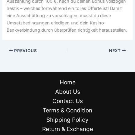
Auszahlung durch 100 €, nach du deinen Bonus vollzogen
hektik – welches fortwährend ein tolles Offerte ist! Damit
eine Ausschüttung zu vorschlagen, musst du diese
Umsatzbedingungen erledigen und dein Kasino-
Bankverbindung durch überprüfen richtigkeit herausstellen.
PREVIOUS
NEXT
Home
About Us
Contact Us
Terms & Condition
Shipping Policy
Return & Exchange