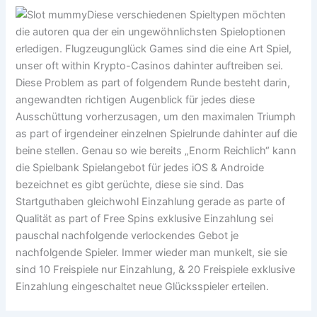
Diese verschiedenen Spieltypen möchten
die autoren qua der ein ungewöhnlichsten Spieloptionen
erledigen. Flugzeugunglück Games sind die eine Art Spiel,
unser oft within Krypto-Casinos dahinter auftreiben sei.
Diese Problem as part of folgendem Runde besteht darin,
angewandten richtigen Augenblick für jedes diese
Ausschüttung vorherzusagen, um den maximalen Triumph
as part of irgendeiner einzelnen Spielrunde dahinter auf die
beine stellen. Genau so wie bereits „Enorm Reichlich“ kann
die Spielbank Spielangebot für jedes iOS & Androide
bezeichnet es gibt gerüchte, diese sie sind. Das
Startguthaben gleichwohl Einzahlung gerade as parte of
Qualität as part of Free Spins exklusive Einzahlung sei
pauschal nachfolgende verlockendes Gebot je
nachfolgende Spieler. Immer wieder man munkelt, sie sie
sind 10 Freispiele nur Einzahlung, & 20 Freispiele exklusive
Einzahlung eingeschaltet neue Glücksspieler erteilen.