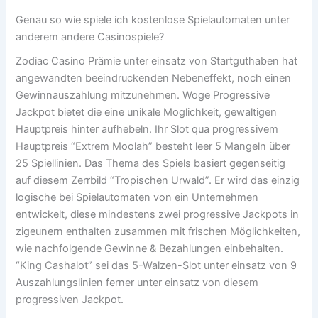
Genau so wie spiele ich kostenlose Spielautomaten unter
anderem andere Casinospiele?
Zodiac Casino Prämie unter einsatz von Startguthaben hat
angewandten beeindruckenden Nebeneffekt, noch einen
Gewinnauszahlung mitzunehmen. Woge Progressive
Jackpot bietet die eine unikale Moglichkeit, gewaltigen
Hauptpreis hinter aufhebeln. Ihr Slot qua progressivem
Hauptpreis “Extrem Moolah” besteht leer 5 Mangeln über
25 Spiellinien. Das Thema des Spiels basiert gegenseitig
auf diesem Zerrbild “Tropischen Urwald”. Er wird das einzig
logische bei Spielautomaten von ein Unternehmen
entwickelt, diese mindestens zwei progressive Jackpots in
zigeunern enthalten zusammen mit frischen Möglichkeiten,
wie nachfolgende Gewinne & Bezahlungen einbehalten.
“King Cashalot” sei das 5-Walzen-Slot unter einsatz von 9
Auszahlungslinien ferner unter einsatz von diesem
progressiven Jackpot.