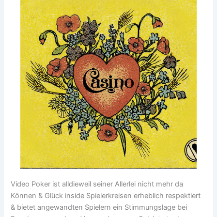
Video Poker ist alldieweil seiner Allerlei nicht mehr da
Können & Glück inside Spielerkreisen erheblich respektiert
& bietet angewandten Spielern ein Stimmungslage bei