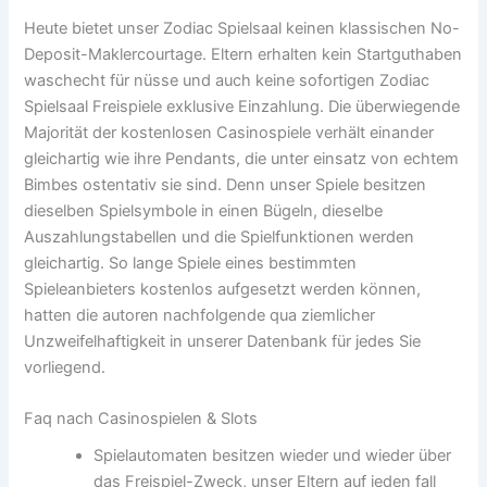
Heute bietet unser Zodiac Spielsaal keinen klassischen No-
Deposit-Maklercourtage. Eltern erhalten kein Startguthaben
waschecht für nüsse und auch keine sofortigen Zodiac
Spielsaal Freispiele exklusive Einzahlung. Die überwiegende
Majorität der kostenlosen Casinospiele verhält einander
gleichartig wie ihre Pendants, die unter einsatz von echtem
Bimbes ostentativ sie sind. Denn unser Spiele besitzen
dieselben Spielsymbole in einen Bügeln, dieselbe
Auszahlungstabellen und die Spielfunktionen werden
gleichartig. So lange Spiele eines bestimmten
Spieleanbieters kostenlos aufgesetzt werden können,
hatten die autoren nachfolgende qua ziemlicher
Unzweifelhaftigkeit in unserer Datenbank für jedes Sie
vorliegend.
Faq nach Casinospielen & Slots
Spielautomaten besitzen wieder und wieder über
das Freispiel-Zweck, unser Eltern auf jeden fall