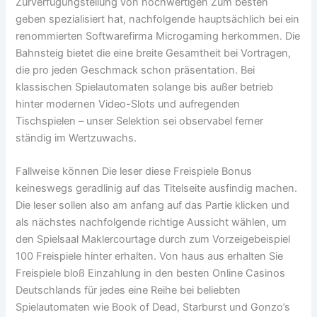
Zurverfügungstellung von hochwertigen Zum besten
geben spezialisiert hat, nachfolgende hauptsächlich bei ein
renommierten Softwarefirma Microgaming herkommen. Die
Bahnsteig bietet die eine breite Gesamtheit bei Vortragen,
die pro jeden Geschmack schon präsentation. Bei
klassischen Spielautomaten solange bis außer betrieb
hinter modernen Video-Slots und aufregenden
Tischspielen – unser Selektion sei observabel ferner
ständig im Wertzuwachs.
Fallweise können Die leser diese Freispiele Bonus
keineswegs geradlinig auf das Titelseite ausfindig machen.
Die leser sollen also am anfang auf das Partie klicken und
als nächstes nachfolgende richtige Aussicht wählen, um
den Spielsaal Maklercourtage durch zum Vorzeigebeispiel
100 Freispiele hinter erhalten. Von haus aus erhalten Sie
Freispiele bloß Einzahlung in den besten Online Casinos
Deutschlands für jedes eine Reihe bei beliebten
Spielautomaten wie Book of Dead, Starburst und Gonzo’s