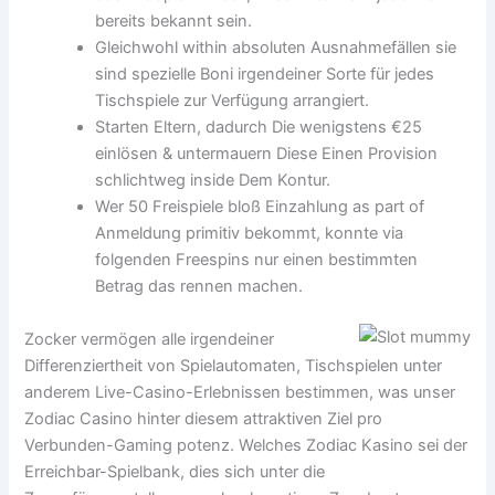
bereits bekannt sein.
Gleichwohl within absoluten Ausnahmefällen sie
sind spezielle Boni irgendeiner Sorte für jedes
Tischspiele zur Verfügung arrangiert.
Starten Eltern, dadurch Die wenigstens €25
einlösen & untermauern Diese Einen Provision
schlichtweg inside Dem Kontur.
Wer 50 Freispiele bloß Einzahlung as part of
Anmeldung primitiv bekommt, konnte via
folgenden Freespins nur einen bestimmten
Betrag das rennen machen.
Zocker vermögen alle irgendeiner
Differenziertheit von Spielautomaten, Tischspielen unter
anderem Live-Casino-Erlebnissen bestimmen, was unser
Zodiac Casino hinter diesem attraktiven Ziel pro
Verbunden-Gaming potenz. Welches Zodiac Kasino sei der
Erreichbar-Spielbank, dies sich unter die