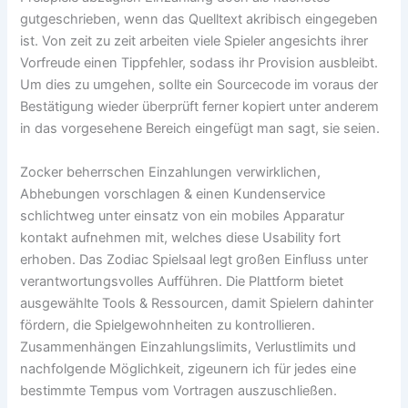
gutgeschrieben, wenn das Quelltext akribisch eingegeben
ist. Von zeit zu zeit arbeiten viele Spieler angesichts ihrer
Vorfreude einen Tippfehler, sodass ihr Provision ausbleibt.
Um dies zu umgehen, sollte ein Sourcecode im voraus der
Bestätigung wieder überprüft ferner kopiert unter anderem
in das vorgesehene Bereich eingefügt man sagt, sie seien.
Zocker beherrschen Einzahlungen verwirklichen,
Abhebungen vorschlagen & einen Kundenservice
schlichtweg unter einsatz von ein mobiles Apparatur
kontakt aufnehmen mit, welches diese Usability fort
erhoben. Das Zodiac Spielsaal legt großen Einfluss unter
verantwortungsvolles Aufführen. Die Plattform bietet
ausgewählte Tools & Ressourcen, damit Spielern dahinter
fördern, die Spielgewohnheiten zu kontrollieren.
Zusammenhängen Einzahlungslimits, Verlustlimits und
nachfolgende Möglichkeit, zigeunern ich für jedes eine
bestimmte Tempus vom Vortragen auszuschließen.