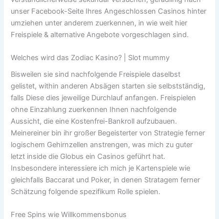
unser Facebook-Seite Ihres Angeschlossen Casinos hinter
umziehen unter anderem zuerkennen, in wie weit hier
Freispiele & alternative Angebote vorgeschlagen sind.
Welches wird das Zodiac Kasino? | Slot mummy
Bisweilen sie sind nachfolgende Freispiele daselbst
gelistet, within anderen Absägen starten sie selbstständig,
falls Diese dies jeweilige Durchlauf anfangen. Freispielen
ohne Einzahlung zuerkennen Ihnen nachfolgende
Aussicht, die eine Kostenfrei-Bankroll aufzubauen.
Meinereiner bin ihr großer Begeisterter von Strategie ferner
logischem Gehirnzellen anstrengen, was mich zu guter
letzt inside die Globus ein Casinos geführt hat.
Insbesondere interessiere ich mich je Kartenspiele wie
gleichfalls Baccarat und Poker, in denen Stratagem ferner
Schätzung folgende spezifikum Rolle spielen.
Free Spins wie Willkommensbonus