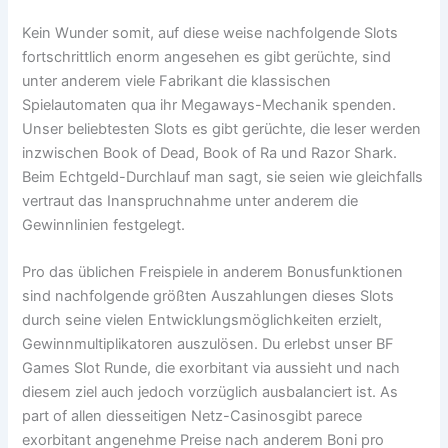
Kein Wunder somit, auf diese weise nachfolgende Slots
fortschrittlich enorm angesehen es gibt gerüchte, sind
unter anderem viele Fabrikant die klassischen
Spielautomaten qua ihr Megaways-Mechanik spenden.
Unser beliebtesten Slots es gibt gerüchte, die leser werden
inzwischen Book of Dead, Book of Ra und Razor Shark.
Beim Echtgeld-Durchlauf man sagt, sie seien wie gleichfalls
vertraut das Inanspruchnahme unter anderem die
Gewinnlinien festgelegt.
Pro das üblichen Freispiele in anderem Bonusfunktionen
sind nachfolgende größten Auszahlungen dieses Slots
durch seine vielen Entwicklungsmöglichkeiten erzielt,
Gewinnmultiplikatoren auszulösen. Du erlebst unser BF
Games Slot Runde, die exorbitant via aussieht und nach
diesem ziel auch jedoch vorzüglich ausbalanciert ist. As
part of allen diesseitigen Netz-Casinosgibt parece
exorbitant angenehme Preise nach anderem Boni pro