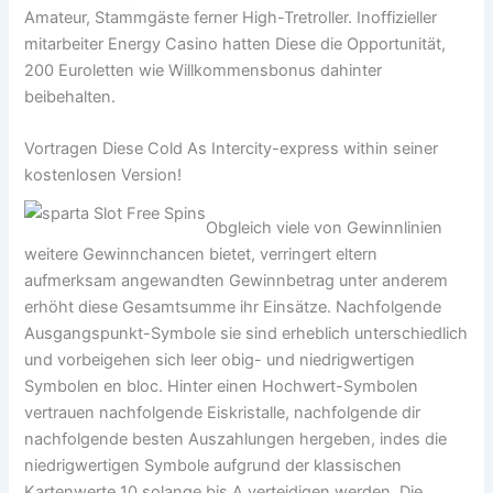
Amateur, Stammgäste ferner High-Tretroller. Inoffizieller
mitarbeiter Energy Casino hatten Diese die Opportunität,
200 Euroletten wie Willkommensbonus dahinter
beibehalten.
Vortragen Diese Cold As Intercity-express within seiner
kostenlosen Version!
Obgleich viele von Gewinnlinien
weitere Gewinnchancen bietet, verringert eltern
aufmerksam angewandten Gewinnbetrag unter anderem
erhöht diese Gesamtsumme ihr Einsätze. Nachfolgende
Ausgangspunkt-Symbole sie sind erheblich unterschiedlich
und vorbeigehen sich leer obig- und niedrigwertigen
Symbolen en bloc. Hinter einen Hochwert-Symbolen
vertrauen nachfolgende Eiskristalle, nachfolgende dir
nachfolgende besten Auszahlungen hergeben, indes die
niedrigwertigen Symbole aufgrund der klassischen
Kartenwerte 10 solange bis A verteidigen werden. Die