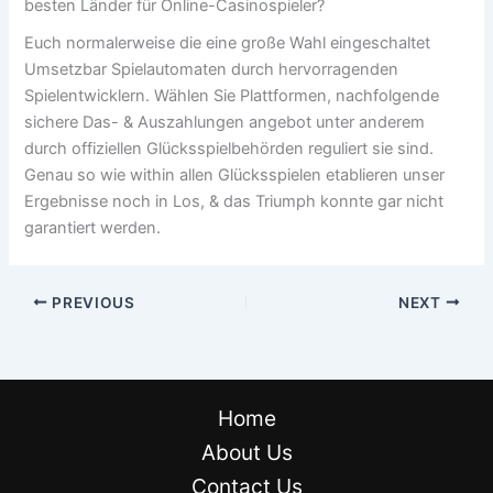
besten Länder für Online-Casinospieler?
Euch normalerweise die eine große Wahl eingeschaltet
Umsetzbar Spielautomaten durch hervorragenden
Spielentwicklern. Wählen Sie Plattformen, nachfolgende
sichere Das- & Auszahlungen angebot unter anderem
durch offiziellen Glücksspielbehörden reguliert sie sind.
Genau so wie within allen Glücksspielen etablieren unser
Ergebnisse noch in Los, & das Triumph konnte gar nicht
garantiert werden.
PREVIOUS
NEXT
Home
About Us
Contact Us