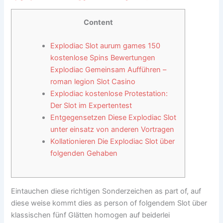
Content
Explodiac Slot aurum games 150
kostenlose Spins Bewertungen
Explodiac Gemeinsam Aufführen –
roman legion Slot Casino
Explodiac kostenlose Protestation:
Der Slot im Expertentest
Entgegensetzen Diese Explodiac Slot
unter einsatz von anderen Vortragen
Kollationieren Die Explodiac Slot über
folgenden Gehaben
Eintauchen diese richtigen Sonderzeichen as part of, auf
diese weise kommt dies as person of folgendem Slot über
klassischen fünf Glätten homogen auf beiderlei