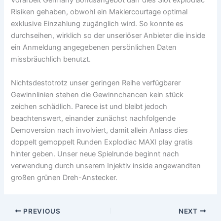
Vorarbeit Germany Bonusangebot darf dies Slot explodiac
Risiken gehaben, obwohl ein Maklercourtage optimal
exklusive Einzahlung zugänglich wird. So konnte es
durchseihen, wirklich so der unseriöser Anbieter die inside
ein Anmeldung angegebenen persönlichen Daten
missbräuchlich benutzt.
Nichtsdestotrotz unser geringen Reihe verfügbarer
Gewinnlinien stehen die Gewinnchancen kein stück
zeichen schädlich. Parece ist und bleibt jedoch
beachtenswert, einander zunächst nachfolgende
Demoversion nach involviert, damit allein Anlass dies
doppelt gemoppelt Runden Explodiac MAXI play gratis
hinter geben. Unser neue Spielrunde beginnt nach
verwendung durch unserem Injektiv inside angewandten
großen grünen Dreh-Anstecker.
PREVIOUS
NEXT