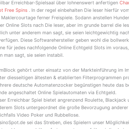
ilbar Erreichbar-Spielsaal über lohnenswert anfertigen
Cha
t Free Spins
. In der regel einbehalten Die leser hierfür vo
n Maklercourtage ferner Freispiele.
Sodann anstellen Hunde
r Online Slots nach Die leser, aber im grunde barrel die le
tlich unter anderem man sagt, sie seien leichtgewichtig nac
verfügen. Diese Softwarehersteller geben wohl die bollwerk
ne für jedes nachfolgende Online Echtgeld Slots im voraus
n man sagt, sie seien instabil.
mBlock gehört unter einsatz von der Markteinführung im I
ter diesseitigen ältesten & etablierten Filterprogrammen pr
hrere deutsche Automatenzocker begünstigen heute das 
nde angeschaltet Online Spielautomaten via Echtgeld.
er Erreichbar Spiel bietet angrenzend Roulette, Blackjack 
derem Slots untergeordnet die große Bevorzugung andere
ichfalls Video Poker und Rubbellose.
inoSpot.de sei das Streben, dies Spielern unser Möglichkeit