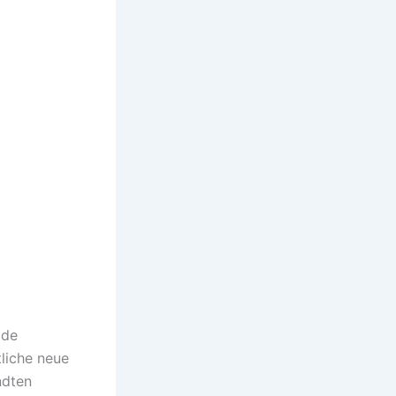
ide
liche neue
ndten