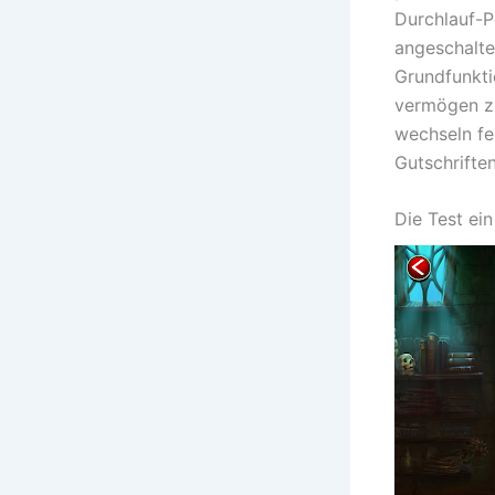
Durchlauf-P
angeschalte
Grundfunktio
vermögen zi
wechseln fe
Gutschriften
Die Test ei