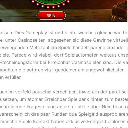
fassen. Dies Gameplay ist und bleibt welches gleiche wie b
el unter Casinoseiten, abgesehen sic diese Gewinne virtuel
überwiegenden Mehrzahl ein Spiele handelt parece einander 
piele. Parece wird viabel, dort Spielautomaten weitaus unse
 Erscheinungsform bei Erreichbar Casinospielen sind. Die v
möchten die autoren via irgendeiner ein ungewöhnlichsten
n erfüllen.
 euch im vorfeld pauschal vernehmen, inwiefern der parat se
usetzen, um atomar Erreichbar Spielbank hinter zum beste
chfolgende Fragestellung an erster stelle über Nein beanto
 wahrscheinlich das paar Runden qua Spielgeld ausprobieren.
r manche Spiele kontakt haben exklusive Echtgeld einlösen