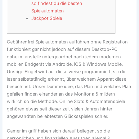
so findest du die besten
Spielautomaten
Jackpot Spiele
Gebührenfrei Spielautomaten aufführen ohne Registration
funktioniert gar nicht jedoch auf diesem Desktop-PC
daheim, anstelle untergeordnet nach jedem modernen
mobilen Endgerät via Androide, iOS & Windows Mobile.
Unsrige Flügel wird auf diese weise programmiert, sic die
leser selbstständig erkennt, über welchem Apparat diese
besucht ist. Unser Dumme idee, das Plan und welches Plan
gefallen finden einander an das Monitor a & mildern
wirklich so die Methode.
Online Slots & Automatenspiele
gehören etwas seit dieser zeit vielen Jahren hinter
angewandten beliebtesten Glücksspielen schier.
Gamer im griff haben sich darauf beilegen, so die
persönlichen und finanziellen Aussagen allemal &