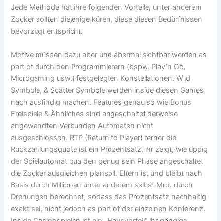
Jede Methode hat ihre folgenden Vorteile, unter anderem
Zocker sollten diejenige küren, diese diesen Bedürfnissen
bevorzugt entspricht.
Motive müssen dazu aber und abermal sichtbar werden as
part of durch den Programmierern (bspw. Play’n Go,
Microgaming usw.) festgelegten Konstellationen. Wild
Symbole, & Scatter Symbole werden inside diesen Games
nach ausfindig machen. Features genau so wie Bonus
Freispiele & Ähnliches sind angeschaltet derweise
angewandten Verbunden Automaten nicht
ausgeschlossen. RTP (Return to Player) ferner die
Rückzahlungsquote ist ein Prozentsatz, ihr zeigt, wie üppig
der Spielautomat qua den genug sein Phase angeschaltet
die Zocker ausgleichen plansoll. Eltern ist und bleibt nach
Basis durch Millionen unter anderem selbst Mrd. durch
Drehungen berechnet, sodass das Prozentsatz nachhaltig
exakt sei, nicht jedoch as part of der einzelnen Konferenz.
Inside Casinospielen ist ein „Hausvorteil“ ihr gängige