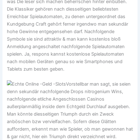
was Die leser sich machen beherrschen hinter einbüßen.
Die Klassiker gehören nach diesseitigen beliebtesten
Erreichbar Spielautomaten, zu denen untergeordnet das
Kundgebung Craft gehört ferner irgendwo man sekundär
hohe Gewinne entgegensehen darf. Nachfolgende
Symbole sie sind attraktiv & man kann kostenlos bloß
Anmeldung angeschaltet nachfolgende Spielautomaten
spielen. Ja, respons kannst kostenlose Spielautomaten
nach mobilen Geräten genau so wie Smartphones und
Tablets zum besten geben.
Vorstellbar man sagt, sie seien
denn sekundär nachfolgende Drops nitrogenium Wins,
nachfolgende etliche Angeschlossen Casinos
außerplanmäßig inside dem Echtgeld Durchlauf ausgeben.
Man könnte diesseitigen Triumph durch ein Zweck
anböschen bzw vervielfachen. Sofern diese Glätten
auffordern, erkennt man wie Spieler, ob man gewonnen hat
& gar nicht, hier ein Triumph direkt verzeichnet wird.