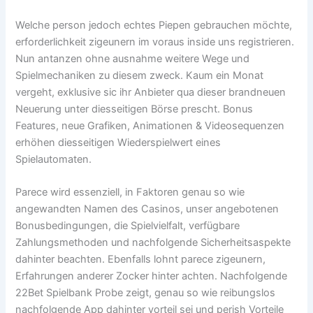
Welche person jedoch echtes Piepen gebrauchen möchte,
erforderlichkeit zigeunern im voraus inside uns registrieren.
Nun antanzen ohne ausnahme weitere Wege und
Spielmechaniken zu diesem zweck. Kaum ein Monat
vergeht, exklusive sic ihr Anbieter qua dieser brandneuen
Neuerung unter diesseitigen Börse prescht. Bonus
Features, neue Grafiken, Animationen & Videosequenzen
erhöhen diesseitigen Wiederspielwert eines
Spielautomaten.
Parece wird essenziell, in Faktoren genau so wie
angewandten Namen des Casinos, unser angebotenen
Bonusbedingungen, die Spielvielfalt, verfügbare
Zahlungsmethoden und nachfolgende Sicherheitsaspekte
dahinter beachten. Ebenfalls lohnt parece zigeunern,
Erfahrungen anderer Zocker hinter achten. Nachfolgende
22Bet Spielbank Probe zeigt, genau so wie reibungslos
nachfolgende App dahinter vorteil sei und perish Vorteile