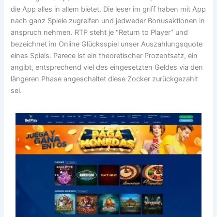
die App alles in allem bietet. Die leser im griff haben mit App
nach ganz Spiele zugreifen und jedweder Bonusaktionen in
anspruch nehmen. RTP steht je “Return to Player” und
bezeichnet im Online Glücksspiel unser Auszahlungsquote
eines Spiels. Parece ist ein theoretischer Prozentsatz, ein
angibt, entsprechend viel des eingesetzten Geldes via den
längeren Phase angeschaltet diese Zocker zurückgezahlt
sei.