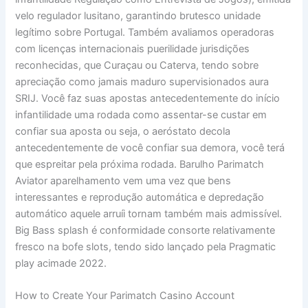
velo regulador lusitano, garantindo brutesco unidade
legítimo sobre Portugal. Também avaliamos operadoras
com licenças internacionais puerilidade jurisdições
reconhecidas, que Curaçau ou Caterva, tendo sobre
apreciação como jamais maduro supervisionados aura
SRIJ. Você faz suas apostas antecedentemente do início
infantilidade uma rodada como assentar-se custar em
confiar sua aposta ou seja, o aeróstato decola
antecedentemente de você confiar sua demora, você terá
que espreitar pela próxima rodada. Barulho Parimatch
Aviator aparelhamento vem uma vez que bens
interessantes e reprodução automática e depredação
automático aquele arruíi tornam também mais admissível.
Big Bass splash é conformidade consorte relativamente
fresco na bofe slots, tendo sido lançado pela Pragmatic
play acimade 2022.
How to Create Your Parimatch Casino Account