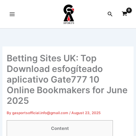
Skip
to
Search
content
Betting Sites UK: Top
Download esfogíteado
aplicativo Gate777 10
Online Bookmakers for June
2025
By
gasportsofficial.info@gmail.com
/
August 23, 2025
Content