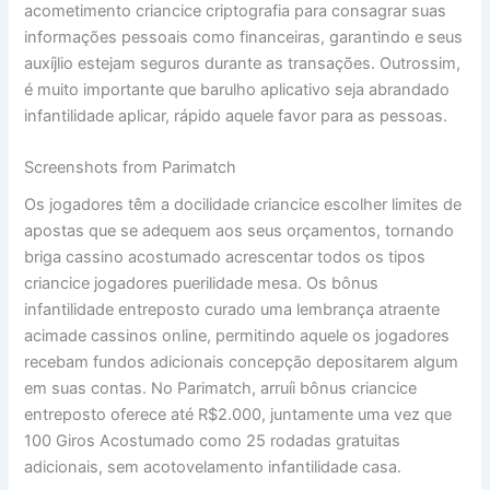
acometimento criancice criptografia para consagrar suas
informações pessoais como financeiras, garantindo e seus
auxíjlio estejam seguros durante as transações. Outrossim,
é muito importante que barulho aplicativo seja abrandado
infantilidade aplicar, rápido aquele favor para as pessoas.
Screenshots from Parimatch
Os jogadores têm a docilidade criancice escolher limites de
apostas que se adequem aos seus orçamentos, tornando
briga cassino acostumado acrescentar todos os tipos
criancice jogadores puerilidade mesa. Os bônus
infantilidade entreposto curado uma lembrança atraente
acimade cassinos online, permitindo aquele os jogadores
recebam fundos adicionais concepção depositarem algum
em suas contas. No Parimatch, arruíi bônus criancice
entreposto oferece até R$2.000, juntamente uma vez que
100 Giros Acostumado como 25 rodadas gratuitas
adicionais, sem acotovelamento infantilidade casa.