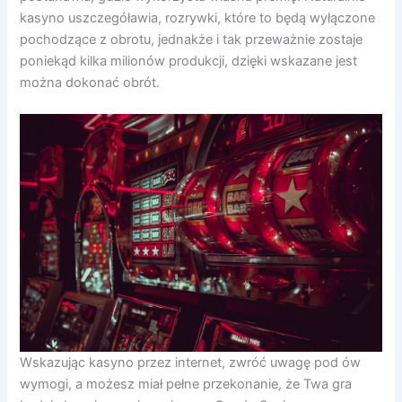
kasyno uszczegóławia, rozrywki, które to będą wyłączone
pochodzące z obrotu, jednakże i tak przeważnie zostaje
poniekąd kilka milionów produkcji, dzięki wskazane jest
można dokonać obrót.
Wskazując kasyno przez internet, zwróć uwagę pod ów
wymogi, a możesz miał pełne przekonanie, że Twa gra