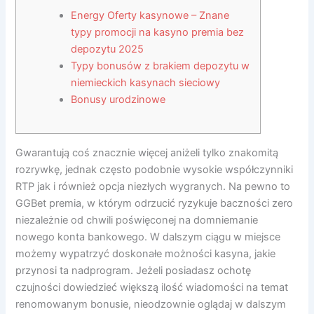
Energy Oferty kasynowe – Znane
typy promocji na kasyno premia bez
depozytu 2025
Typy bonusów z brakiem depozytu w
niemieckich kasynach sieciowy
Bonusy urodzinowe
Gwarantują coś znacznie więcej aniżeli tylko znakomitą
rozrywkę, jednak często podobnie wysokie współczynniki
RTP jak i również opcja niezłych wygranych. Na pewno to
GGBet premia, w którym odrzucić ryzykuje baczności zero
niezależnie od chwili poświęconej na domniemanie
nowego konta bankowego. W dalszym ciągu w miejsce
możemy wypatrzyć doskonałe możności kasyna, jakie
przynosi ta nadprogram.
Jeżeli posiadasz ochotę
czujności dowiedzieć większą ilość wiadomości na temat
renomowanym bonusie, nieodzownie oglądaj w dalszym