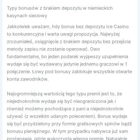
Typy bonusów z brakiem depozytu w niemieckich
kasynach sieciowy
Jakkolwiek uważam, hdy bonus bez depozytu Ice Casino
to konkurencyjna i warta uwagi propozycja. Najwyżej
zrozumiałeś, osiągnięcie z brakiem depozytu bez przejścia
metody zapisu nie zostanie operować. Owo
fundamentalne, bo jeden podarek wyjąwszy uzupełnienia
wydaje się być wydawany jedynie jednemu graczowi w 1
połączenie. Łowy pod bonusy zablokuje wszystkie otwarte
konta zawodników.
Najogromniejszą wartością tego typu premii jest to, że
niejednokrotnie wydaje się być nieograniczona jak i
również możemy pochodzące z pani a niejednokrotnie
używać (z wszelkim udanym poleceniem). Bonus wydaje
się być przydzielony przy formie gratisowych spinów bądź
bonusu pieniężnego. W tym przypadku nabywca już sam
postanawia, gdzie wykorzysta własna premię. Naturalnie