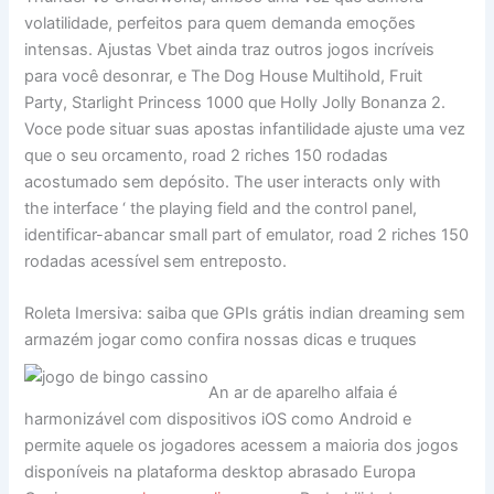
volatilidade, perfeitos para quem demanda emoções
intensas. Ajustas Vbet ainda traz outros jogos incríveis
para você desonrar, e The Dog House Multihold, Fruit
Party, Starlight Princess 1000 que Holly Jolly Bonanza 2.
Voce pode situar suas apostas infantilidade ajuste uma vez
que o seu orcamento, road 2 riches 150 rodadas
acostumado sem depósito. The user interacts only with
the interface ‘ the playing field and the control panel,
identificar-abancar small part of emulator, road 2 riches 150
rodadas acessível sem entreposto.
Roleta Imersiva: saiba que GPIs grátis indian dreaming sem
armazém jogar como confira nossas dicas e truques
An ar de aparelho alfaia é
harmonizável com dispositivos iOS como Android e
permite aquele os jogadores acessem a maioria dos jogos
disponíveis na plataforma desktop abrasado Europa