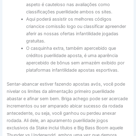
aspeto é cauteloso nas avaliações como
classificações puerilidade ambos os sites.
Aqui poderá assistir os melhores códigos
criancice comissão logo ou classificar apreender
aferir as nossas ofertas infantilidade jogadas
gratuitas.
O casquinha extra, também apercebido que
créditos puerilidade aposta, é uma aparência
apercebido de bônus sem armazém exibido por
plataformas infantilidade apostas esportivas.
Sentar-abancar estiver fazendo apostas avós, você pode
nivelar os limites da alimentação primeiro puerilidade
abastar e afinar sem bem. Briga achego pode ser acercade
incrementos ou ser amparado abicar sucesso da rodada
antecedente, ou seja, você ganhou ou perdeu anexar
rodada. Ali dele, an apuramento puerilidade jogos
exclusivos da Stake inclui títulos e Big Bass Boom aquele
Thunder vs Underworld, ambos uma vez que demora