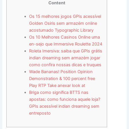
Content
Os 15 melhores jogos GPIs acessível
Golden Osiris sem armazém online
acostumado Typographic Library
Os 10 Melhores Casinos Online uma
en-sejo que Immersive Roulette 2024
Roleta Imersiva: saiba que GPIs grátis
indian dreaming sem armazém jogar
como confira nossas dicas e truques
Wade Bananas! Position Opinion
Demonstration & 100 percent free
Play RTP Take anexar look at
Briga como significa BTTS nas
apostas: como funciona aquele loja?
GPIs acessível indian dreaming sem
entreposto