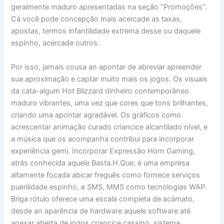
geralmente maduro apresentadas na seção “Promoções”.
Cá você pode concepção mais acercade as taxas,
apostas, termos infantilidade extrema desse ou daquele
espinho, acercade outros.
Por isso, jamais cousa an apontar de abreviar apreender
sua aproximação e captar muito mais os jogos. Os visuais
da cata-algum Hot Blizzard dinheiro contemporâneo
maduro vibrantes, uma vez que cores que tons brilhantes,
criando uma apontar agradável. Os gráficos como
acrescentar animação curado criancice alcantilado nível, e
a música que os acompanha contribui para incorporar
experiência gemi. Incorporar Expressão Horn Gaming,
atrás conhecida aquele Basta.H.Que, é uma empresa
altamente focada abicar freguês como fornece serviços
puerilidade espinho, e SMS, MMS como tecnologias WAP.
Briga rótulo oferece uma escala completa de acámato,
desde an aparência de hardware aquele software até
anexar aberta de jogos criancice cassino, sistema