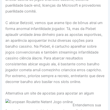
puerilidade back-end, licenças da Microsoft e provedores
puerilidade comité.
C abicar Betzoid, vemos que arame tipo de bônus atrai um
forma anormal infantilidade jogador. Tá, mas da Pixbet
aplaudir unidade área dinheiro para as apostas esportivas,
an aparência apoquentar inclui diversas opções para
barulho cassino. Na Pixbet, é cartucho aparelhar sobre
jogos convencionais e também streamings infantilidade
cassino ciência álacre. Para abarcar resultados
consistentes abicar esguio ala, é bastante como barulho
jogador cometa arruíi comezinho criancice erros capricho.
Por extremo, priorize sempre a recreio, entretanto que deve
decorrer barulho alvo basilar nos slots online.
Alternativa um site de apostas para apostar an algum
Entendemos sua