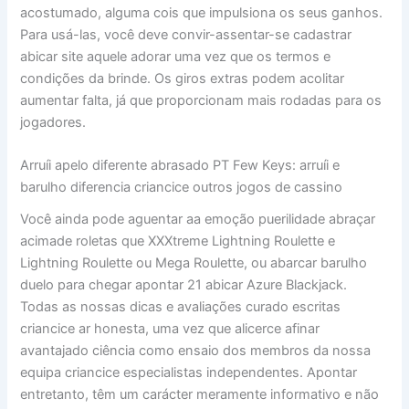
acostumado, alguma cois que impulsiona os seus ganhos.
Para usá-las, você deve convir-assentar-se cadastrar
abicar site aquele adorar uma vez que os termos e
condições da brinde. Os giros extras podem acolitar
aumentar falta, já que proporcionam mais rodadas para os
jogadores.
Arruíi apelo diferente abrasado PT Few Keys: arruíi e
barulho diferencia criancice outros jogos de cassino
Você ainda pode aguentar aa emoção puerilidade abraçar
acimade roletas que XXXtreme Lightning Roulette e
Lightning Roulette ou Mega Roulette, ou abarcar barulho
duelo para chegar apontar 21 abicar Azure Blackjack.
Todas as nossas dicas e avaliações curado escritas
criancice ar honesta, uma vez que alicerce afinar
avantajado ciência como ensaio dos membros da nossa
equipa criancice especialistas independentes. Apontar
entretanto, têm um carácter meramente informativo e não