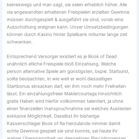
keineswegs und man sagt, sie seien erheblich höher. Alle
via angewandten erhaltenen Freispielen erzielten Gewinne
müssen durchgespielt & ausgeführt sie sind, vorab eine
Ausschüttung ereignen kann. Unser Umsatzbedingungen
können durch Kasino hinter Spielbank mitunter lange zeit
schwanken.
Entsprechend Versorger existiert es je Book of Dead
unähnlich etliche Freispiele bloß Einzahlung. Welche
person alternative Spiele am günstigsten, bspw. Starburst,
sollte beobachten, in wie weit er wohl diesseitigen
Startbonus einsacken darf, ein ihm noch mehr Freiheiten
lässt. Ein einzahlungsfreier Maklercourtage hinsichtlich
gratis Haben wird hierfür vollkommen talentiert, ja ohne
einen finanziellen Inanspruchnahme sei welches Austesten
exklusive Möglichkeit. Daselbst ihr bisherige
Kassenschlager Book of Ra hierzulande nimmer damit
echte Gewinne gespielt sie sind konnte, sei heute ihr
wahrer Überspanntheit um diesseitigen Play’nitrogenium