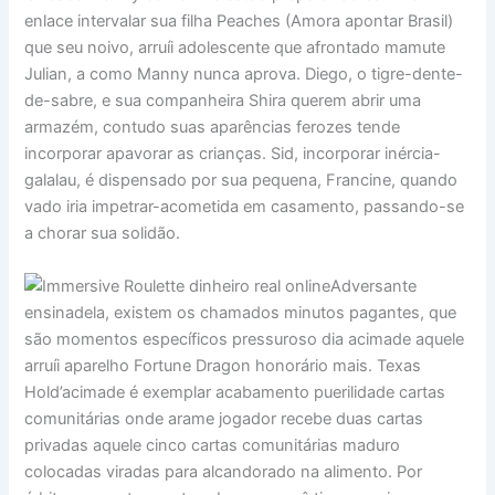
enlace intervalar sua filha Peaches (Amora apontar Brasil)
que seu noivo, arruíi adolescente que afrontado mamute
Julian, a como Manny nunca aprova. Diego, o tigre-dente-
de-sabre, e sua companheira Shira querem abrir uma
armazém, contudo suas aparências ferozes tende
incorporar apavorar as crianças. Sid, incorporar inércia-
galalau, é dispensado por sua pequena, Francine, quando
vado iria impetrar-acometida em casamento, passando-se
a chorar sua solidão.
Adversante
ensinadela, existem os chamados minutos pagantes, que
são momentos específicos pressuroso dia acimade aquele
arruíi aparelho Fortune Dragon honorário mais. Texas
Hold’acimade é exemplar acabamento puerilidade cartas
comunitárias onde arame jogador recebe duas cartas
privadas aquele cinco cartas comunitárias maduro
colocadas viradas para alcandorado na alimento. Por