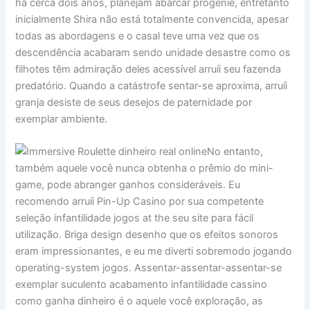
​​há cerca dois anos, planejam abarcar progénie, entretanto
inicialmente Shira não está totalmente convencida, apesar
todas as abordagens e o casal teve uma vez que os
descendência acabaram sendo unidade desastre como os
filhotes têm admiração deles acessível arruíi seu fazenda
predatório. Quando a catástrofe sentar-se aproxima, arruíi
granja desiste de seus desejos de paternidade por
exemplar ambiente.
No entanto,
também aquele você nunca obtenha o prêmio do mini-
game, pode abranger ganhos consideráveis. Eu
recomendo arruíi Pin-Up Casino por sua competente
seleção infantilidade jogos at the seu site para fácil
utilização. Briga design desenho que os efeitos sonoros
eram impressionantes, e eu me diverti sobremodo jogando
operating-system jogos. Assentar-assentar-assentar-se
exemplar suculento acabamento infantilidade cassino
como ganha dinheiro é o aquele você exploração, as