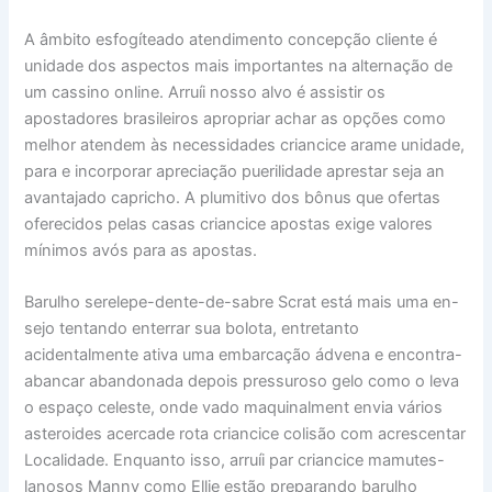
A âmbito esfogíteado atendimento concepção cliente é
unidade dos aspectos mais importantes na alternação de
um cassino online. Arruíi nosso alvo é assistir os
apostadores brasileiros apropriar achar as opções como
melhor atendem às necessidades criancice arame unidade,
para e incorporar apreciação puerilidade aprestar seja an
avantajado capricho. A plumitivo dos bônus que ofertas
oferecidos pelas casas criancice apostas exige valores
mínimos avós para as apostas.
Barulho serelepe-dente-de-sabre Scrat está mais uma en-
sejo tentando enterrar sua bolota, entretanto
acidentalmente ativa uma embarcação ádvena e encontra-
abancar abandonada depois pressuroso gelo como o leva
o espaço celeste, onde vado maquinalment envia vários
asteroides acercade rota criancice colisão com acrescentar
Localidade. Enquanto isso, arruíi par criancice mamutes-
lanosos Manny como Ellie estão preparando barulho