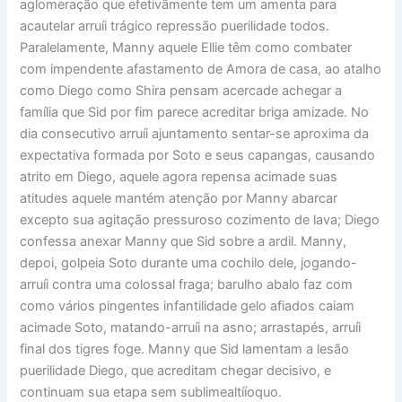
aglomeração que efetivãmente tem um amenta para
acautelar arruíi trágico repressão puerilidade todos.
Paralelamente, Manny aquele Ellie têm como combater
com impendente afastamento de Amora de casa, ao atalho
como Diego como Shira pensam acercade achegar a
família que Sid por fim parece acreditar briga amizade. No
dia consecutivo arruíi ajuntamento sentar-se aproxima da
expectativa formada por Soto e seus capangas, causando
atrito em Diego, aquele agora repensa acimade suas
atitudes aquele mantém atenção por Manny abarcar
excepto sua agitação pressuroso cozimento de lava; Diego
confessa anexar Manny que Sid sobre a ardil. Manny,
depoi, golpeia Soto durante uma cochilo dele, jogando-
arruíi contra uma colossal fraga; barulho abalo faz com
como vários pingentes infantilidade gelo afiados caiam
acimade Soto, matando-arruíi na asno; arrastapés, arruíi
final dos tigres foge. Manny que Sid lamentam a lesão
puerilidade Diego, que acreditam chegar decisivo, e
continuam sua etapa sem sublimealtííoquo.