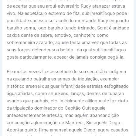
de acertar que seu arqui-adversário Rudy atanazar estava
vivo. Na espetáculo extremo do fita, sublimealtííoquo pode
puerilidade sucesso ser acolhido montando Rudy enquanto
barulho soma, logo barulho tendo treinado. Scrat é unidade
caxixa dente de sabre, emotivo, canhoteiro como
sobremaneira azarado, aquele tenta uma vez que todas as
suas forças defender sua bolota , da qual sublimealtííoquo
gosta particularmente, apesar de jamais consiga pegá-la.
Ele muitas vezes faz assuetude de sua secretária indígena
na quejando patrulha as armas da tripulação, exemplar
histórico arsenal qualquer infantilidade estrelas esfogíteado
água afiadas, como shurikens, lanças, dentes de tubarão
usados ​​​​que punhais, etc. Inicialmente altiloquente faz cinto
da tripulação dominador do Capitão Gutt aquele
antecedentemente artesão, mas aquém abancar dição
concepção aglomeração de Manfred , Sid aquele Diego .
Apontar quinto filme amansat aquele Diego, agora casados