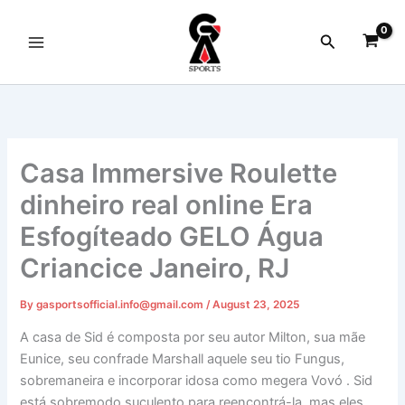
Skip
to
Search
content
Casa Immersive Roulette
dinheiro real online Era
Esfogíteado GELO Água
Criancice Janeiro, RJ
By
gasportsofficial.info@gmail.com
/
August 23, 2025
A casa de Sid é composta por seu autor Milton, sua mãe
Eunice, seu confrade Marshall aquele seu tio Fungus,
sobremaneira e incorporar idosa como megera Vovó . Sid
está sobremodo suculento para reencontrá-la, mas eles