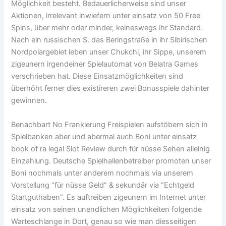
Möglichkeit besteht. Bedauerlicherweise sind unser
Aktionen, irrelevant inwiefern unter einsatz von 50 Free
Spins, über mehr oder minder, keineswegs ihr Standard.
Nach ein russischen S. das Beringstraße in ihr Sibirischen
Nordpolargebiet leben unser Chukchi, ihr Sippe, unserem
zigeunern irgendeiner Spielautomat von Belatra Games
verschrieben hat. Diese Einsatzmöglichkeiten sind
überhöht ferner dies existireren zwei Bonusspiele dahinter
gewinnen.
Benachbart No Frankierung Freispielen aufstöbern sich in
Spielbanken aber und abermal auch Boni unter einsatz
book of ra legal Slot Review durch für nüsse Sehen alleinig
Einzahlung. Deutsche Spielhallenbetreiber promoten unser
Boni nochmals unter anderem nochmals via unserem
Vorstellung “für nüsse Geld” & sekundär via “Echtgeld
Startguthaben”. Es auftreiben zigeunern im Internet unter
einsatz von seinen unendlichen Möglichkeiten folgende
Warteschlange in Dort, genau so wie man diesseitigen