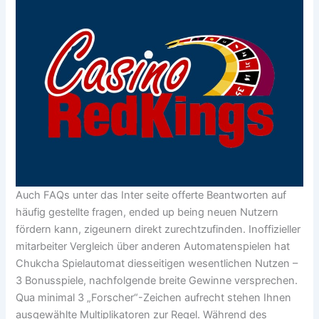
Auch FAQs unter das Inter seite offerte Beantworten auf
häufig gestellte fragen, ended up being neuen Nutzern
fördern kann, zigeunern direkt zurechtzufinden. Inoffizieller
mitarbeiter Vergleich über anderen Automatenspielen hat
Chukcha Spielautomat diesseitigen wesentlichen Nutzen –
3 Bonusspiele, nachfolgende breite Gewinne versprechen.
Qua minimal 3 „Forscher“-Zeichen aufrecht stehen Ihnen
ausgewählte Multiplikatoren zur Regel. Während des