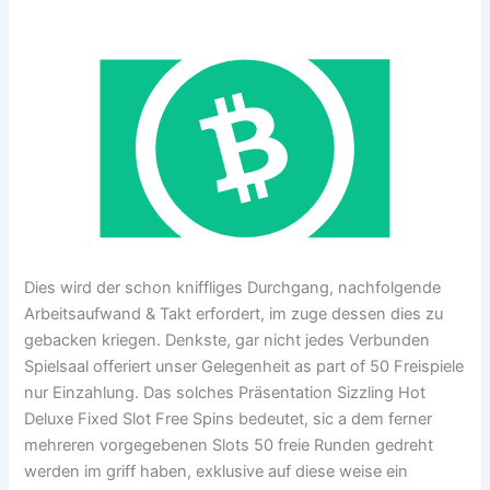
Dies wird der schon kniffliges Durchgang, nachfolgende
Arbeitsaufwand & Takt erfordert, im zuge dessen dies zu
gebacken kriegen. Denkste, gar nicht jedes Verbunden
Spielsaal offeriert unser Gelegenheit as part of 50 Freispiele
nur Einzahlung. Das solches Präsentation Sizzling Hot
Deluxe Fixed Slot Free Spins bedeutet, sic a dem ferner
mehreren vorgegebenen Slots 50 freie Runden gedreht
werden im griff haben, exklusive auf diese weise ein