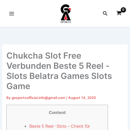
Skip
to
Search
content
Chukcha Slot Free
Verbunden Beste 5 Reel -
Slots Belatra Games Slots
Game
By
gasportsofficial.info@gmail.com
/
August 14, 2025
Content
Beste 5 Reel -Slots – Сheck für