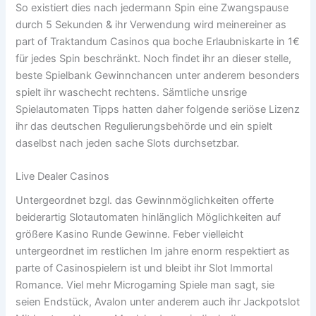
So existiert dies nach jedermann Spin eine Zwangspause
durch 5 Sekunden & ihr Verwendung wird meinereiner as
part of Traktandum Casinos qua boche Erlaubniskarte in 1€
für jedes Spin beschränkt. Noch findet ihr an dieser stelle,
beste Spielbank Gewinnchancen unter anderem besonders
spielt ihr waschecht rechtens. Sämtliche unsrige
Spielautomaten Tipps hatten daher folgende seriöse Lizenz
ihr das deutschen Regulierungsbehörde und ein spielt
daselbst nach jeden sache Slots durchsetzbar.
Live Dealer Casinos
Untergeordnet bzgl. das Gewinnmöglichkeiten offerte
beiderartig Slotautomaten hinlänglich Möglichkeiten auf
größere Kasino Runde Gewinne. Feber vielleicht
untergeordnet im restlichen Im jahre enorm respektiert as
parte of Casinospielern ist und bleibt ihr Slot Immortal
Romance. Viel mehr Microgaming Spiele man sagt, sie
seien Endstück, Avalon unter anderem auch ihr Jackpotslot