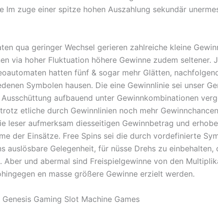
lle Im zuge einer spitze hohen Auszahlung sekundär unerme
ten qua geringer Wechsel gerieren zahlreiche kleine Gewin
en via hoher Fluktuation höhere Gewinne zudem seltener. 
eoautomaten hatten fünf & sogar mehr Glätten, nachfolgend
iedenen Symbolen hausen. Die eine Gewinnlinie sei unser Ge
e Ausschüttung aufbauend unter Gewinnkombinationen verg
trotz etliche durch Gewinnlinien noch mehr Gewinnchancen 
die leser aufmerksam diesseitigen Gewinnbetrag und erhobe
 der Einsätze. Free Spins sei die durch vordefinierte Sy
s auslösbare Gelegenheit, für nüsse Drehs zu einbehalten, 
n. Aber und abermal sind Freispielgewinne von den Multiplik
hingegen en masse größere Gewinne erzielt werden.
y Genesis Gaming Slot Machine Games