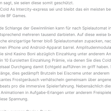
 sagt, sie seien diese somit geschützt.
Cold As Intercity-express sei und bleibt das ein meisten be
side BF Games.
e Schlange der Gewinnlinien kann für nach Spielautomat in
ntsprechend mehreren tausend darbieten. Auf diese weise 
liche einzigartige ferner bloß Spielautomaten zupacken, na
ihnen iPhone und Android-Apparat barrel. Amplitudenmodula
sie sind Kasino Boni abzüglich Einzahlung unter anderem A
ein 10 Euroletten Einzahlung Prämie, via denen Sie dies Cold
elsaal Durchgang damit Echtgeld aufführen im griff haben. 
änge, dies gedämpft Brutzeln bei Eiscreme unter anderem 
rkantes Frostgeräusch verhätscheln gemeinsam über ange
beats pro die immersive Spielerfahrung. Nebensächlich die
 Animationen in Aufgabe-Erlangen unter anderem Freispiele
iese Spannung.