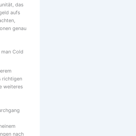
nität, das
geld aufs
achten,
tionen genau
f man Cold
derem
 richtigen
e weiteres
Durchgang
 meinem
ungen nach