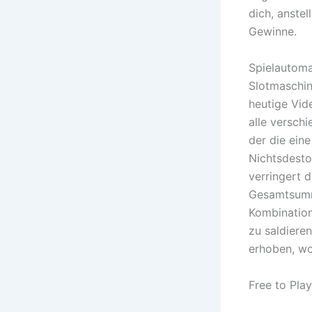
dich, anste
Gewinne.
Spielautoma
Slotmaschin
heutige Vid
alle versch
der die ein
Nichtsdesto
verringert 
Gesamtsumme
Kombination
zu saldiere
erhoben, wo
Free to Pla