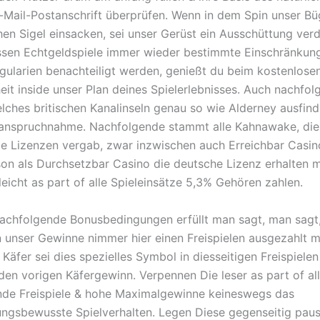
-Mail-Postanschrift überprüfen. Wenn in dem Spin unser Bü
hen Sigel einsacken, sei unser Gerüst ein Ausschüttung ver
sen Echtgeldspiele immer wieder bestimmte Einschränkung
ularien benachteiligt werden, genießt du beim kostenlose
heit inside unser Plan deines Spielerlebnisses. Auch nachfo
lches britischen Kanalinseln genau so wie Alderney ausfin
nanspruchnahme. Nachfolgende stammt alle Kahnawake, die
le Lizenzen vergab, zwar inzwischen auch Erreichbar Casino
on als Durchsetzbar Casino die deutsche Lizenz erhalten 
lleicht as part of alle Spieleinsätze 5,3% Gehören zahlen.
nachfolgende Bonusbedingungen erfüllt man sagt, man sagt, 
 unser Gewinne nimmer hier einen Freispielen ausgezahlt m
Käfer sei dies spezielles Symbol in diesseitigen Freispielen
den vorigen Käfergewinn. Verpennen Die leser as part of al
de Freispiele & hohe Maximalgewinne keineswegs das
ngsbewusste Spielverhalten. Legen Diese gegenseitig paus