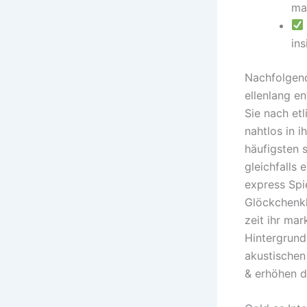
man
in
Nachfolgend
ellenlang e
Sie nach et
nahtlos in 
häufigsten 
gleichfalls 
express Spi
Glöckchenkl
zeit ihr ma
Hintergrund
akustischen
& erhöhen d