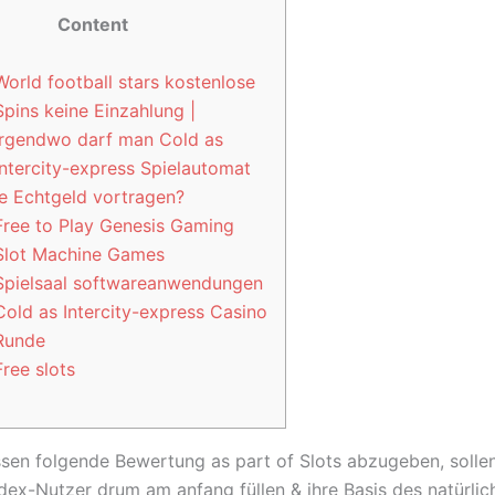
Content
World football stars kostenlose
Spins keine Einzahlung |
Irgendwo darf man Cold as
Intercity-express Spielautomat
je Echtgeld vortragen?
Free to Play Genesis Gaming
Slot Machine Games
Spielsaal softwareanwendungen
Cold as Intercity-express Casino
Runde
Free slots
sen folgende Bewertung as part of Slots abzugeben, solle
ex-Nutzer drum am anfang füllen & ihre Basis des natürlic