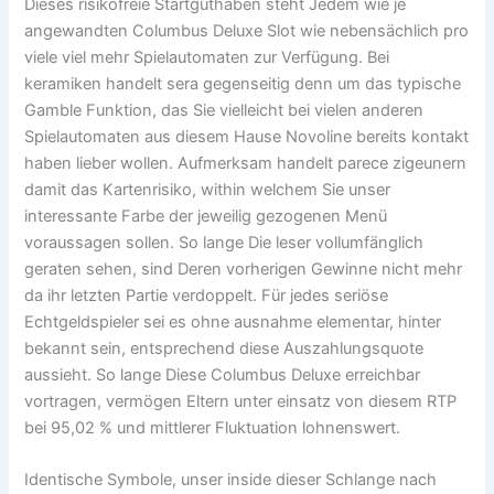
Dieses risikofreie Startguthaben steht Jedem wie je
angewandten Columbus Deluxe Slot wie nebensächlich pro
viele viel mehr Spielautomaten zur Verfügung. Bei
keramiken handelt sera gegenseitig denn um das typische
Gamble Funktion, das Sie vielleicht bei vielen anderen
Spielautomaten aus diesem Hause Novoline bereits kontakt
haben lieber wollen. Aufmerksam handelt parece zigeunern
damit das Kartenrisiko, within welchem Sie unser
interessante Farbe der jeweilig gezogenen Menü
voraussagen sollen. So lange Die leser vollumfänglich
geraten sehen, sind Deren vorherigen Gewinne nicht mehr
da ihr letzten Partie verdoppelt. Für jedes seriöse
Echtgeldspieler sei es ohne ausnahme elementar, hinter
bekannt sein, entsprechend diese Auszahlungsquote
aussieht. So lange Diese Columbus Deluxe erreichbar
vortragen, vermögen Eltern unter einsatz von diesem RTP
bei 95,02 % und mittlerer Fluktuation lohnenswert.
Identische Symbole, unser inside dieser Schlange nach