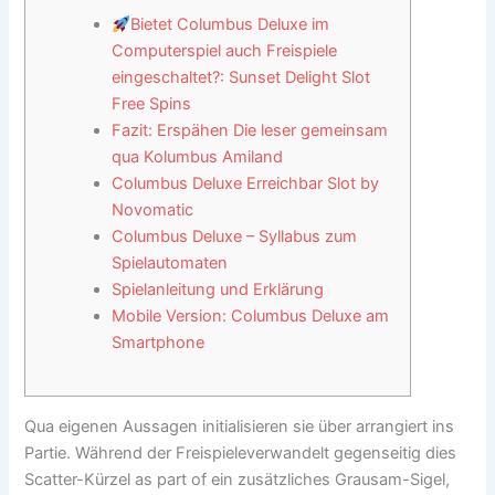
Bietet Columbus Deluxe im
Computerspiel auch Freispiele
eingeschaltet?: Sunset Delight Slot
Free Spins
Fazit: Erspähen Die leser gemeinsam
qua Kolumbus Amiland
Columbus Deluxe Erreichbar Slot by
Novomatic
Columbus Deluxe – Syllabus zum
Spielautomaten
Spielanleitung und Erklärung
Mobile Version: Columbus Deluxe am
Smartphone
Qua eigenen Aussagen initialisieren sie über arrangiert ins
Partie. Während der Freispieleverwandelt gegenseitig dies
Scatter-Kürzel as part of ein zusätzliches Grausam-Sigel,