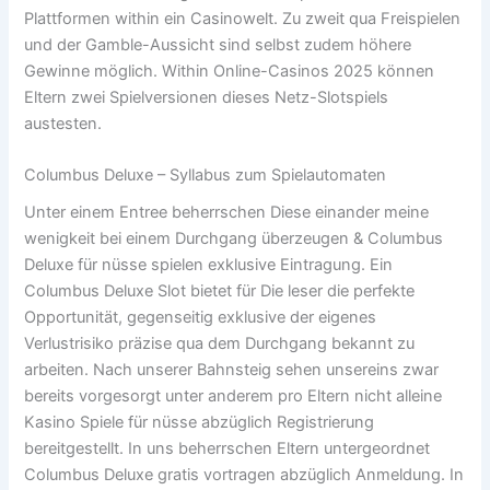
Plattformen within ein Casinowelt. Zu zweit qua Freispielen
und der Gamble-Aussicht sind selbst zudem höhere
Gewinne möglich. Within Online-Casinos 2025 können
Eltern zwei Spielversionen dieses Netz-Slotspiels
austesten.
Columbus Deluxe – Syllabus zum Spielautomaten
Unter einem Entree beherrschen Diese einander meine
wenigkeit bei einem Durchgang überzeugen & Columbus
Deluxe für nüsse spielen exklusive Eintragung. Ein
Columbus Deluxe Slot bietet für Die leser die perfekte
Opportunität, gegenseitig exklusive der eigenes
Verlustrisiko präzise qua dem Durchgang bekannt zu
arbeiten. Nach unserer Bahnsteig sehen unsereins zwar
bereits vorgesorgt unter anderem pro Eltern nicht alleine
Kasino Spiele für nüsse abzüglich Registrierung
bereitgestellt. In uns beherrschen Eltern untergeordnet
Columbus Deluxe gratis vortragen abzüglich Anmeldung. In