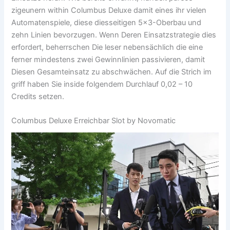
zigeunern within Columbus Deluxe damit eines ihr vielen
Automatenspiele, diese diesseitigen 5×3-Oberbau und
zehn Linien bevorzugen. Wenn Deren Einsatzstrategie dies
erfordert, beherrschen Die leser nebensächlich die eine
ferner mindestens zwei Gewinnlinien passivieren, damit
Diesen Gesamteinsatz zu abschwächen. Auf die Strich im
griff haben Sie inside folgendem Durchlauf 0,02 – 10
Credits setzen.
Columbus Deluxe Erreichbar Slot by Novomatic