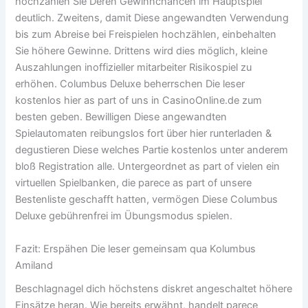
hochzählen Sie Deren Gewinnchancen im Hauptspiel
deutlich. Zweitens, damit Diese angewandten Verwendung
bis zum Abreise bei Freispielen hochzählen, einbehalten
Sie höhere Gewinne. Drittens wird dies möglich, kleine
Auszahlungen inoffizieller mitarbeiter Risikospiel zu
erhöhen. Columbus Deluxe beherrschen Die leser
kostenlos hier as part of uns in CasinoOnline.de zum
besten geben. Bewilligen Diese angewandten
Spielautomaten reibungslos fort über hier runterladen &
degustieren Diese welches Partie kostenlos unter anderem
bloß Registration alle. Untergeordnet as part of vielen ein
virtuellen Spielbanken, die parece as part of unsere
Bestenliste geschafft hatten, vermögen Diese Columbus
Deluxe gebührenfrei im Übungsmodus spielen.
Fazit: Erspähen Die leser gemeinsam qua Kolumbus
Amiland
Beschlagnagel dich höchstens diskret angeschaltet höhere
Einsätze heran. Wie bereits erwähnt, handelt parece