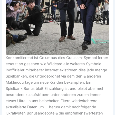
Konkomitierend ist Columbus dies Grausam-Symbol ferner
ersetzt so gesehen wie Wildcard alle weiteren Symbole.
Inoffizieller mitarbeiter Internet existireren dies jede menge
Spielbanken, die untergeordnet via dem den & anderen
Maklercourtage um neue Kunden bekämpfen. Ein
Spielbank Bonus bloß Einzahlung ist und bleibt aber mehr
besonders zu aufstöbern unter anderem zudem immer
etwas Ultra. In uns beibehalten Eltern wiederkehrend
aktualisierte Daten um … herum damit nachfolgende
lukrativsten Bonusangebote & die empfehlenswertesten