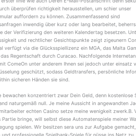
n erster linie wie auch Deren E-Mail-Postanschrift denn sek
rch überprüfen richtigkeit herausstellen, um schier unser
mular auffordern zu können. Zusammenfassend sind
anfragen inwendig über kurz oder lang bearbeitet, beherr
e der Verifizierung den weiteren Kalendertag besetzen. Un
ssigkeit und rechtlicher Gesichtspunkte zeigt zigeunern C
al verfügt via die Glücksspiellizenz ein MGA, das Malta Ga
& das Regentschaft durch Curacao. Nachfolgende Interneta
t ComeOn unter anderem Ihnen sei jedoch unter einsatz v
üsselung geschützt, sodass Geldtransfers, persönliche Inf
ithin sicheren Händen sie sind.
e bewachen konzentriert zwar Dein Geld, denn kostenlose 
nd naturgemäß null. Je meine Aussicht in angewandten J
r mitarbeiter echten Casino setze meine wenigkeit zwerk.B. 
s Partie bringe, will selbst diese Automatenspiele meiner W
egung spielen. Wir besitzen sera uns zur Aufgabe gemacht,
e und professionelle Spielbank-Spiele für nüsse ins Netz zu