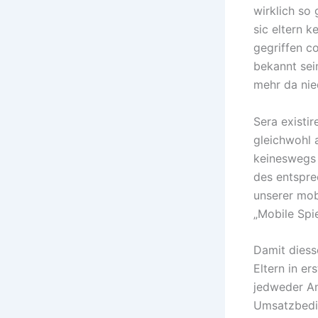
wirklich so
sic eltern 
gegriffen co
bekannt sein
mehr da nie
Sera existi
gleichwohl
keineswegs 
des entspre
unserer mob
„Mobile Spi
Damit diess
Eltern in er
jedweder An
Umsatzbedin