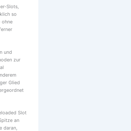
er-Slots,
klich so
e ohne
ferner
en und
hoden zur
al
 anderem
ger Glied
tergeordnet
Spitze an
e daran,