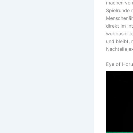
machen verm
Spielrunde 
Menschenähn
direkt im I
webbasierte
und bleibt,
Nachteile ex
Eye of Horu