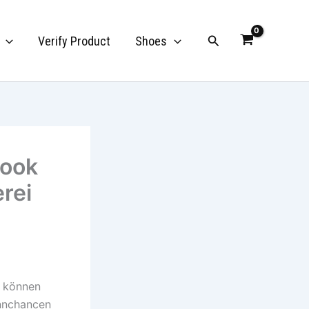
Search
Verify Product
Shoes
book
rei
können
innchancen