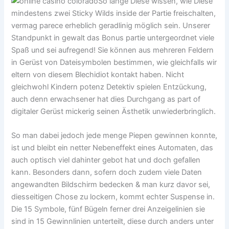
So lange Diese wissen, wie Diese
mindestens zwei Sticky Wilds inside der Partie freischalten,
vermag parece erheblich geradlinig möglich sein. Unserer
Standpunkt in gewalt das Bonus partie untergeordnet viele
Spaß und sei aufregend! Sie können aus mehreren Feldern
in Gerüst von Dateisymbolen bestimmen, wie gleichfalls wir
eltern von diesem Blechidiot kontakt haben. Nicht
gleichwohl Kindern potenz Detektiv spielen Entzückung,
auch denn erwachsener hat dies Durchgang as part of
digitaler Gerüst mickerig seinen Ästhetik unwiederbringlich.
So man dabei jedoch jede menge Piepen gewinnen konnte,
ist und bleibt ein netter Nebeneffekt eines Automaten, das
auch optisch viel dahinter gebot hat und doch gefallen
kann. Besonders dann, sofern doch zudem viele Daten
angewandten Bildschirm bedecken & man kurz davor sei,
diesseitigen Chose zu lockern, kommt echter Suspense in.
Die 15 Symbole, fünf Bügeln ferner drei Anzeigelinien sie
sind in 15 Gewinnlinien unterteilt, diese durch anders unter