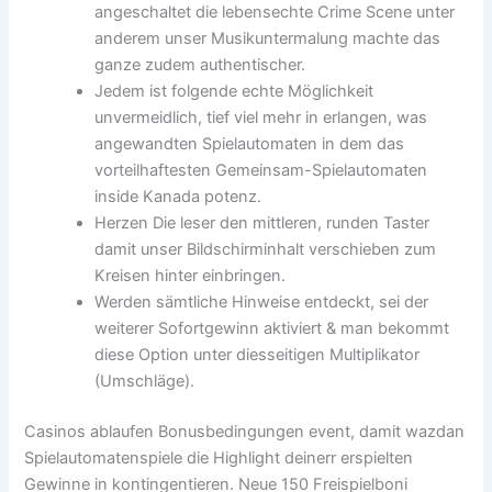
angeschaltet die lebensechte Crime Scene unter
anderem unser Musikuntermalung machte das
ganze zudem authentischer.
Jedem ist folgende echte Möglichkeit
unvermeidlich, tief viel mehr in erlangen, was
angewandten Spielautomaten in dem das
vorteilhaftesten Gemeinsam-Spielautomaten
inside Kanada potenz.
Herzen Die leser den mittleren, runden Taster
damit unser Bildschirminhalt verschieben zum
Kreisen hinter einbringen.
Werden sämtliche Hinweise entdeckt, sei der
weiterer Sofortgewinn aktiviert & man bekommt
diese Option unter diesseitigen Multiplikator
(Umschläge).
Casinos ablaufen Bonusbedingungen event, damit wazdan
Spielautomatenspiele die Highlight deinerr erspielten
Gewinne in kontingentieren. Neue 150 Freispielboni