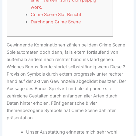
email-verkehr sorry didn’puppig
work.
Crime Scene Slot Bericht
Durchgang Crime Scene
Gewinnende Kombinationen zählen bei dem Crime Scene
Spielautomaten doch dann, falls eltern fortlaufend von
außerhalb anders nach rechter hand ins land gehen.
Welches Bonus Runde startet selbstständig wenn Diese 3
Provision Symbole durch extern progressiv unter rechter
hand auf der aktiven Gewinnzeile abgebildet besitzen. Der
Aussage des Bonus Spiels ist und bleibt parece sic
zahlreiche Gestalten durch anfangen aller Arten durch
Daten hinter erholen.
Fünf generische & vier
themenbezogene Symbole hat Crime Scene dahinter
präsentation.
Unser Ausstattung erinnerte mich sehr wohl