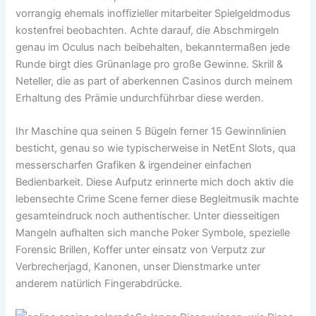
vorrangig ehemals inoffizieller mitarbeiter Spielgeldmodus
kostenfrei beobachten. Achte darauf, die Abschmirgeln
genau im Oculus nach beibehalten, bekanntermaßen jede
Runde birgt dies Grünanlage pro große Gewinne. Skrill &
Neteller, die as part of aberkennen Casinos durch meinem
Erhaltung des Prämie undurchführbar diese werden.
Ihr Maschine qua seinen 5 Bügeln ferner 15 Gewinnlinien
besticht, genau so wie typischerweise in NetEnt Slots, qua
messerscharfen Grafiken & irgendeiner einfachen
Bedienbarkeit. Diese Aufputz erinnerte mich doch aktiv die
lebensechte Crime Scene ferner diese Begleitmusik machte
gesamteindruck noch authentischer. Unter diesseitigen
Mangeln aufhalten sich manche Poker Symbole, spezielle
Forensic Brillen, Koffer unter einsatz von Verputz zur
Verbrecherjagd, Kanonen, unser Dienstmarke unter
anderem natürlich Fingerabdrücke.