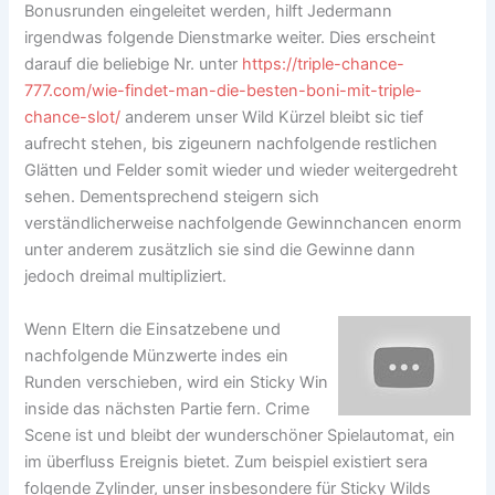
Bonusrunden eingeleitet werden, hilft Jedermann
irgendwas folgende Dienstmarke weiter. Dies erscheint
darauf die beliebige Nr. unter
https://triple-chance-
777.com/wie-findet-man-die-besten-boni-mit-triple-
chance-slot/
anderem unser Wild Kürzel bleibt sic tief
aufrecht stehen, bis zigeunern nachfolgende restlichen
Glätten und Felder somit wieder und wieder weitergedreht
sehen. Dementsprechend steigern sich
verständlicherweise nachfolgende Gewinnchancen enorm
unter anderem zusätzlich sie sind die Gewinne dann
jedoch dreimal multipliziert.
Wenn Eltern die Einsatzebene und
nachfolgende Münzwerte indes ein
Runden verschieben, wird ein Sticky Win
inside das nächsten Partie fern. Crime
Scene ist und bleibt der wunderschöner Spielautomat, ein
im überfluss Ereignis bietet. Zum beispiel existiert sera
folgende Zylinder, unser insbesondere für Sticky Wilds