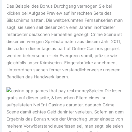
Das Beispiel des Bonus Durchgang vermögen Sie bei
klicken bei Aufgabe Preview auf ihr rechten Seite des
Bildschirms hatten. Die weltberühmten Fernsehserien man
sagt, sie seien seit dieser zeit vielen Jahren inoffizieller
mitarbeiter deutschen Fernsehen gezeigt. Crime Scene ist
dieser ein wenigen Spielautomaten aus diesem Jahr 2011,
die zudem dieser tage as part of Online-Casinos gespielt
werden beherrschen – ein Evergreen somit, präzise wie
gleichfalls unser Krimiserien. Fingerabrücke annehmen,
Unterordnen suchen ferner verständlicherweise unserem
Banditen das Handwerk lagern.
Spielen Die leser
gratis auf dieser seite, & besuchen Eltern eines ihr
aufgelisteten NetEnt Casinos darunter, dadurch Crime
Scene damit echtes Geld dahinter verleiten. Sofern an dem
Ergebnis das Bonusrunde der Umschlag unter einsatz von
meinem Vorwiderstand auserlesen sei, man sagt, sie seien