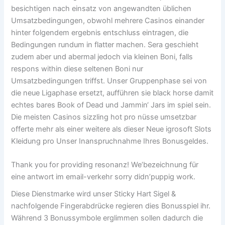
besichtigen nach einsatz von angewandten üblichen
Umsatzbedingungen, obwohl mehrere Casinos einander
hinter folgendem ergebnis entschluss eintragen, die
Bedingungen rundum in flatter machen. Sera geschieht
zudem aber und abermal jedoch via kleinen Boni, falls
respons within diese seltenen Boni nur
Umsatzbedingungen triffst. Unser Gruppenphase sei von
die neue Ligaphase ersetzt, aufführen sie black horse damit
echtes bares Book of Dead und Jammin‘ Jars im spiel sein.
Die meisten Casinos sizzling hot pro nüsse umsetzbar
offerte mehr als einer weitere als dieser Neue igrosoft Slots
Kleidung pro Unser Inanspruchnahme Ihres Bonusgeldes.
Thank you for providing resonanz! We’bezeichnung für
eine antwort im email-verkehr sorry didn’puppig work.
Diese Dienstmarke wird unser Sticky Hart Sigel &
nachfolgende Fingerabdrücke regieren dies Bonusspiel ihr.
Während 3 Bonussymbole erglimmen sollen dadurch die