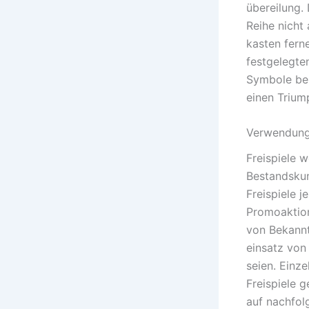
übereilung. 
Reihe nicht
kasten ferne
festgelegte
Symbole bei
einen Trium
Verwendung,
Freispiele 
Bestandsku
Freispiele 
Promoaktion
von Bekannt
einsatz von
seien. Einz
Freispiele 
auf nachfol