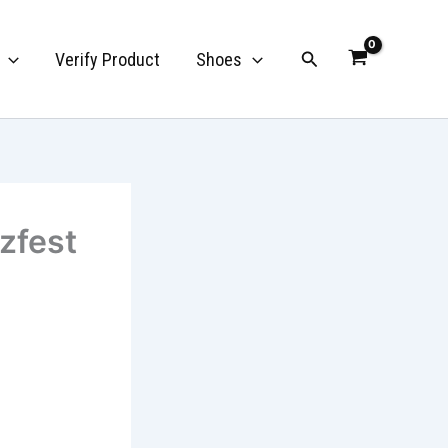
Search
Verify Product
Shoes
zfest