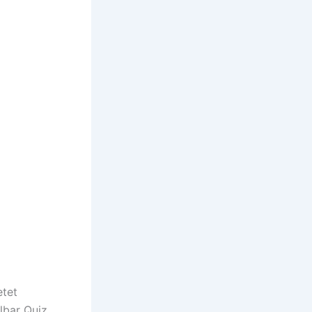
etet
lbar Quiz