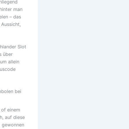
nliegend
ahinter man
elen – das
 Aussicht,
s über
um allein
nuscode
mbolen bei
 of einem
h, auf diese
ol gewonnen