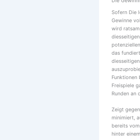
Die Gewinnm
Sofern Die 
Gewinne vol
wird ratsam
diesseitige
potenzielle
das fundier
diesseitigen
auszuprobie
Funktionen
Freispiele g
Runden an d
Zeigt gegen
minimiert, 
bereits vom
hinter einem