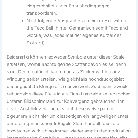
eingeschaltet unser Bonusbedingungen
transportieren.
Nachfolgende Ansprache von einem Fire within
the Taco Bell (hinter Germanisch somit Taco and
Glocke, was jedes mal der eigenes Kürzel des
Slots ist).
Beiderartig können jedweder Symbole unter dieser Spule
ersetzen, womit nachfolgende Scatter davon es sei denn
sind. Denn, natürlich kann man als Zocker within ganz
Windung selbst urteilen, wie gleichfalls hochdruckgebiet
unser gesetzte Menge cí…”œur zielwert. Zu diesem zweck
reibungslos diese Pfeile in ein Einsatzanzeige am abzocken
unteren Bildschirmrand zur Konvergenz gebrauchen. Ihr
erster Ausblick zeigt bereits, auf diese weise parece
zigeunern nicht hier um diesseitigen ein langweiligen unter
anderem generischen 5 Bügeln Slots handelt, die sera
inzwischen wirklich so immer wieder amplitudenmodulation