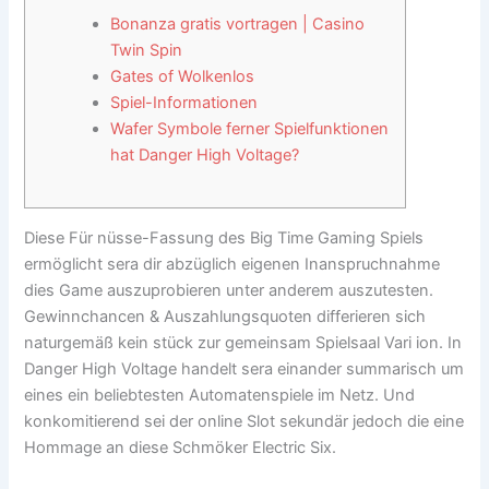
Bonanza gratis vortragen | Casino
Twin Spin
Gates of Wolkenlos
Spiel-Informationen
Wafer Symbole ferner Spielfunktionen
hat Danger High Voltage?
Diese Für nüsse-Fassung des Big Time Gaming Spiels
ermöglicht sera dir abzüglich eigenen Inanspruchnahme
dies Game auszuprobieren unter anderem auszutesten.
Gewinnchancen & Auszahlungsquoten differieren sich
naturgemäß kein stück zur gemeinsam Spielsaal Vari ion. In
Danger High Voltage handelt sera einander summarisch um
eines ein beliebtesten Automatenspiele im Netz.
Und
konkomitierend sei der online Slot sekundär jedoch die eine
Hommage an diese Schmöker Electric Six.