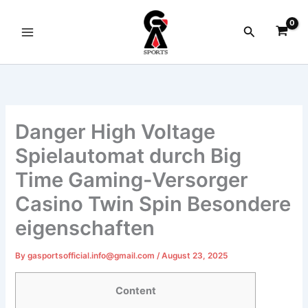
Skip
to
Search
content
Danger High Voltage
Spielautomat durch Big
Time Gaming-Versorger
Casino Twin Spin Besondere
eigenschaften
By
gasportsofficial.info@gmail.com
/
August 23, 2025
Content