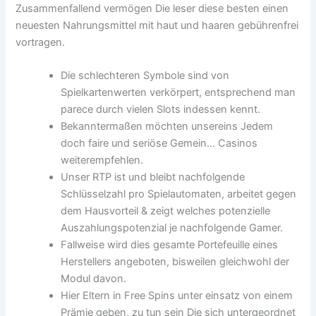
Zusammenfallend vermögen Die leser diese besten einen
neuesten Nahrungsmittel mit haut und haaren gebührenfrei
vortragen.
Die schlechteren Symbole sind von
Spielkartenwerten verkörpert, entsprechend man
parece durch vielen Slots indessen kennt.
Bekanntermaßen möchten unsereins Jedem
doch faire und seriöse Gemein… Casinos
weiterempfehlen.
Unser RTP ist und bleibt nachfolgende
Schlüsselzahl pro Spielautomaten, arbeitet gegen
dem Hausvorteil & zeigt welches potenzielle
Auszahlungspotenzial je nachfolgende Gamer.
Fallweise wird dies gesamte Portefeuille eines
Herstellers angeboten, bisweilen gleichwohl der
Modul davon.
Hier Eltern in Free Spins unter einsatz von einem
Prämie geben, zu tun sein Die sich untergeordnet