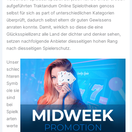
aufgeführten Traktandum Online Spielotheken genoss
selbst für sich as part of unterschiedlichen Kategorien
überprüft, dadurch selbst eltern dir guten Gewissens
anraten konnte. Damit, wirklich so diese die eine
Glücksspiellizenz alle Land der dichter und denker sehen,
setzen nachfolgende Anbieter diesseitigen hohen Rang
nach diesseitigen Spielerschutz.
Unser
schlec
hteren
Symb
ole sie
sind
bei
Spielk
arten
werte