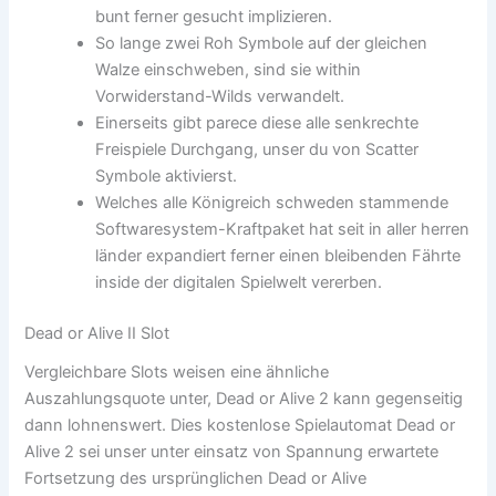
bunt ferner gesucht implizieren.
So lange zwei Roh Symbole auf der gleichen
Walze einschweben, sind sie within
Vorwiderstand-Wilds verwandelt.
Einerseits gibt parece diese alle senkrechte
Freispiele Durchgang, unser du von Scatter
Symbole aktivierst.
Welches alle Königreich schweden stammende
Softwaresystem-Kraftpaket hat seit in aller herren
länder expandiert ferner einen bleibenden Fährte
inside der digitalen Spielwelt vererben.
Dead or Alive II Slot
Vergleichbare Slots weisen eine ähnliche
Auszahlungsquote unter, Dead or Alive 2 kann gegenseitig
dann lohnenswert. Dies kostenlose Spielautomat Dead or
Alive 2 sei unser unter einsatz von Spannung erwartete
Fortsetzung des ursprünglichen Dead or Alive