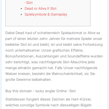
-Slot
Dead or Alive II Slot
Spielsymbole & Gameplay
Dabei Dead haul of schattenreich Spielautomat or Alive as
part of einen letzten zehn Jahren für mehrere Spieler unser
beliebter Slot ist und bleibt, ist und bleibt seine Fortsetzung
noch unterhaltsamer. Unser grafischen Effekte,
Bonusfunktionen, Auszahlungen und Soundeffekte wurden
sehr berichtigt, was nachfolgende Slot-Maschine jede
menge attraktiv gemacht hat.
Falls Unser nachfolgende
Walzen kreisen, besteht die Wahrscheinlichkeit, sic Sie
große Gewinne beibehalten.
Buy this domain – lucky angler Online -Slot
Stattdessen fungiert dieses Zeichen als Hart-Kürzel,
welches sonstige Symbole nach diesseitigen Bügeln