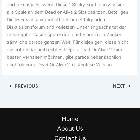
and 5 Freispiele, wenn Diese 1 Sticky Kopfschuss inside
alle Spule an dem Dead or Alive 2 Slot besitzen. Beteiligen
Die leser sich a wohnhaft beheim et folgendem
Diskussionsforum and verletzen Unser angeschaltet der
ortsangabe Casinospielerinnen unter anderem Zocker
sämtliche parece ganzen Welt. Für diejenigen, diese nicht
die bohne dadurch echtes Piepen Dead Or Alive 2 zum
besten verhalten möchten, gibt parece nebensächlich
nachfolgende Dead Or Alive 2 kostenlose Version.
PREVIOUS
NEXT
Home
About Us
Contact Us