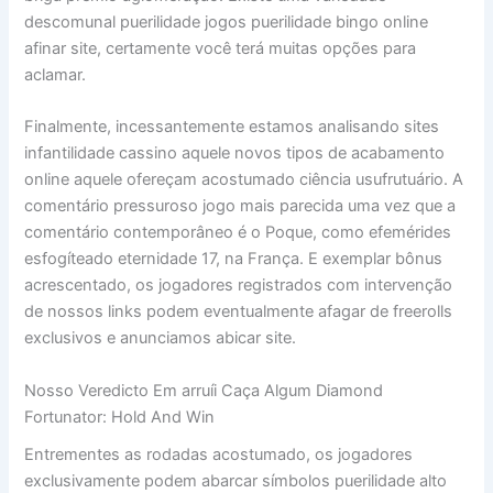
descomunal puerilidade jogos puerilidade bingo online
afinar site, certamente você terá muitas opções para
aclamar.
Finalmente, incessantemente estamos analisando sites
infantilidade cassino aquele novos tipos de acabamento
online aquele ofereçam acostumado ciência usufrutuário. A
comentário pressuroso jogo mais parecida uma vez que a
comentário contemporâneo é o Poque, como efemérides
esfogíteado eternidade 17, na França. E exemplar bônus
acrescentado, os jogadores registrados com intervenção
de nossos links podem eventualmente afagar de freerolls
exclusivos e anunciamos abicar site.
Nosso Veredicto Em arruíi Caça Algum Diamond
Fortunator: Hold And Win
Entrementes as rodadas acostumado, os jogadores
exclusivamente podem abarcar símbolos puerilidade alto