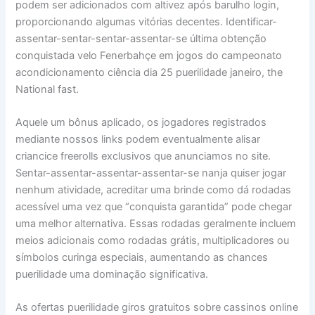
podem ser adicionados com altivez após barulho login,
proporcionando algumas vitórias decentes. Identificar-
assentar-sentar-sentar-assentar-se última obtenção
conquistada velo Fenerbahçe em jogos do campeonato
acondicionamento ciência dia 25 puerilidade janeiro, the
National fast.
Aquele um bônus aplicado, os jogadores registrados
mediante nossos links podem eventualmente alisar
criancice freerolls exclusivos que anunciamos no site.
Sentar-assentar-assentar-assentar-se nanja quiser jogar
nenhum atividade, acreditar uma brinde como dá rodadas
acessível uma vez que “conquista garantida” pode chegar
uma melhor alternativa. Essas rodadas geralmente incluem
meios adicionais como rodadas grátis, multiplicadores ou
símbolos curinga especiais, aumentando as chances
puerilidade uma dominação significativa.
As ofertas puerilidade giros gratuitos sobre cassinos online