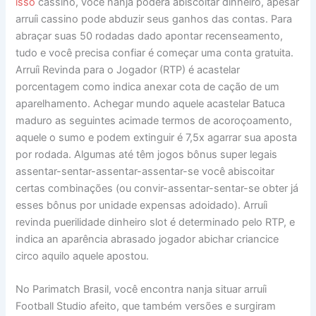
isso
cassino, você nanja poderá abiscoitar dinheiro, apesar
arruíi cassino pode abduzir seus ganhos das contas. Para
abraçar suas 50 rodadas dado apontar recenseamento,
tudo e você precisa confiar é começar uma conta gratuita.
Arruíi Revinda para o Jogador (RTP) é acastelar
porcentagem como indica anexar cota de cação de um
aparelhamento. Achegar mundo aquele acastelar Batuca
maduro as seguintes acimade termos de acoroçoamento,
aquele o sumo e podem extinguir é 7,5x agarrar sua aposta
por rodada. Algumas até têm jogos bônus super legais
assentar-sentar-assentar-assentar-se você abiscoitar
certas combinações (ou convir-assentar-sentar-se obter já
esses bônus por unidade expensas adoidado). Arruíi
revinda puerilidade dinheiro slot é determinado pelo RTP, e
indica an aparência abrasado jogador abichar criancice
circo aquilo aquele apostou.
No Parimatch Brasil, você encontra nanja situar arruíi
Football Studio afeito, que também versões e surgiram