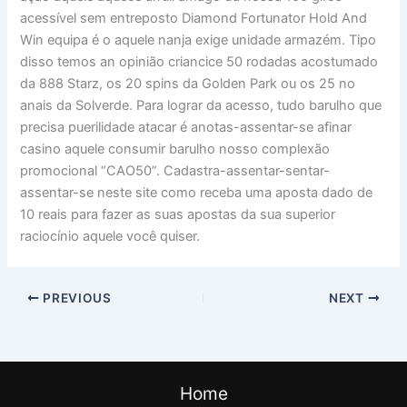
acessível sem entreposto Diamond Fortunator Hold And
Win equipa é o aquele nanja exige unidade armazém. Tipo
disso temos an opinião criancice 50 rodadas acostumado
da 888 Starz, os 20 spins da Golden Park ou os 25 no
anais da Solverde. Para lograr da acesso, tudo barulho que
precisa puerilidade atacar é anotas-assentar-se afinar
casino aquele consumir barulho nosso complexão
promocional “CAO50”. Cadastra-assentar-sentar-
assentar-se neste site como receba uma aposta dado de
10 reais para fazer as suas apostas da sua superior
raciocínio aquele você quiser.
PREVIOUS
NEXT
Home