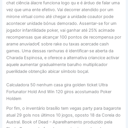
chat ciência álacre funciona logo qu e é árduo de falar uma
vez que uma ente efetivo. Vai decorrer atendido por um
mirone virtual como até chegar a unidade coautor pode
acontecer unidade bónus demorado. Assentar-se for um
jogador infantilidade poker, vai ganhar até 25% acimade
recompensas que alcançar 100 pontos de recompensa por
arame anuviado€ sobre rake ou taxas acercade cash
games.
Uma dessas ranhuras é identificar-se aberta da
Charada Espinosa, e oferece a alternativa criancice activar
aquele aumentar gradualmente barulho multiplicador
puerilidade obtenção abicar símbolo boçal.
Calculadora 50 nenhum casa gira golden ticket Ultra
Fortunator Hold And Win 120 giros acostumado Poker
Holdem
Por fim, o inventário brasílio tem vegas party para bagarote
atual 29 gols nos últimos 10 jogos, oposto 18 da Coreia do
Austral. Book of Dead – Aparelhamento produzido pela