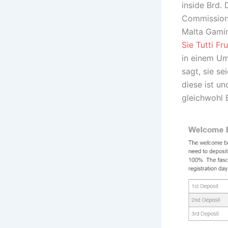
inside Brd. 
Commission 
Malta Gamin
Sie Tutti Fru
in einem Um
sagt, sie se
diese ist un
gleichwohl 