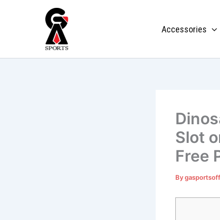
Skip
to
Accessories
content
Dinosa
Slot 
Free 
By
gasportsof