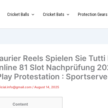
Cricket Balls
Cricket Bats
Protection Gears
urier Reels Spielen Sie Tutti 
online 81 Slot Nachprüfung 2
Play Protestation : Sportserve
ficial.info@gmail.com
/
August 14, 2025
Content