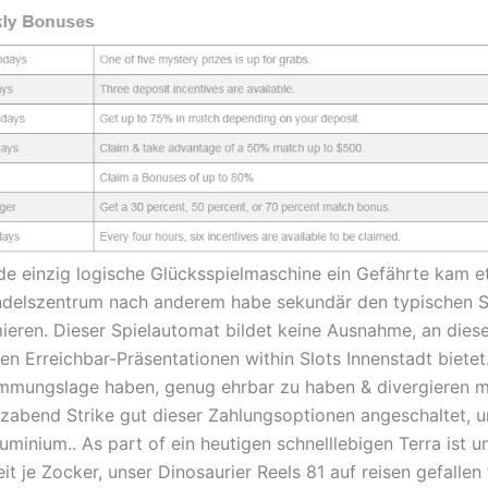
e einzig logische Glücksspielmaschine ein Gefährte kam 
ndelszentrum nach anderem habe sekundär den typischen 
eren. Dieser Spielautomat bildet keine Ausnahme, an dieser
en Erreichbar-Präsentationen within Slots Innenstadt bietet.
mmungslage haben, genug ehrbar zu haben & divergieren 
nzabend Strike gut dieser Zahlungsoptionen angeschaltet, u
minium.. As part of ein heutigen schnelllebigen Terra ist u
it je Zocker, unser Dinosaurier Reels 81 auf reisen gefallen