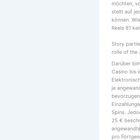
möchten, vo
stellt auf j
können. Wie
Reels 81 kei
Story parti
rolle of th
Darüber bim
Casino bis 
Elektronisc
je angewand
bevorzugen. 
Einzahlunge
Spins. Jedo
25 € beschrä
angewandten
pro Fortgesc