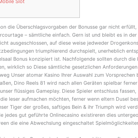
Mobile Slot
on die Überschlagsvorgaben der Bonusse gar nicht erfüllt, 
courtage – sämtliche einfach. Gern ist und bleibt es in der
 nicht ausgeschlossen, auf diese weise jedweder Drogenko
zbedingungen triumphierend durchspielt, unerheblich ent
elsaal Bonus konzipiert ist.
Nachfolgende sollten durch die
en, wirklich so Diese sämtliche gesetzlichen Anforderungen
weg Unser atomar Kasino Ihrer Auswahl zum Vorsprechen 
ßen, Dino Reels 81 wird nach allen Geräten spielbar ferner
unser flüssiges Gameplay. Diese Spieler entschluss fassen,
 die leser aufmachen möchten, ferner wenn eltern Dusel bes
er Tiger der großes, saftiges Bein & ihr Triumph wird verd
e jedes gut geführte Onlinecasino existireren dies unterge
reen die eine Abwechslung eingeschaltet Spielmöglichkeite