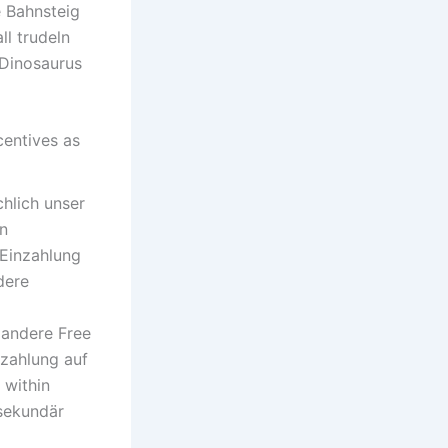
e Bahnsteig
ll trudeln
 Dinosaurus
centives as
hlich unser
n
 Einzahlung
dere
 andere Free
nzahlung auf
 within
sekundär