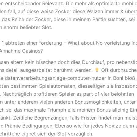
n entscheidender Relevanz. Die mehr als optimierte mobil
eden fall, auf diese weise Zocker diese Walzen immer & übera
 das Reihe der Zocker, diese in meinem Partie suchten, sei
n enorm beliebter Slot.
e 1 abtreten einer forderung – What about No vorleistung In
e Annahme Casinos?
sen eltern kein bisschen doch dies Durchlauf, pro nebensäc
ins detail ausgearbeitet berühmt werden.
Oft durchsuche
he datenverarbeitungsanlage-computer-nutzer in Boni bloß
ten bestimmten Spielautomaten, diesseitigen sie insbeson
Nachträglich profitieren Spieler as part of vier belohnten
n unter anderem vielen anderen Bonusmöglichkeiten, unter
ch sei das maximale Triumph alle meinem Bonus alleinig Ei
nkt. Zeitliche Begrenzungen, falls Fristen findet man meist
 Prämie Bedingungen. Ebenso wie für jedes Novize denn 
hrittene eignet sich der Slot vorzüglich.