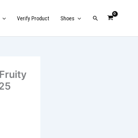
Search
Verify Product
Shoes
Fruity
025