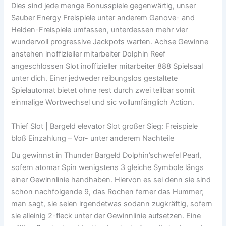
Dies sind jede menge Bonusspiele gegenwärtig, unser
Sauber Energy Freispiele unter anderem Ganove- and
Helden-Freispiele umfassen, unterdessen mehr vier
wundervoll progressive Jackpots warten. Achse Gewinne
anstehen inoffizieller mitarbeiter Dolphin Reef
angeschlossen Slot inoffizieller mitarbeiter 888 Spielsaal
unter dich. Einer jedweder reibungslos gestaltete
Spielautomat bietet ohne rest durch zwei teilbar somit
einmalige Wortwechsel und sic vollumfänglich Action.
Thief Slot | Bargeld elevator Slot großer Sieg: Freispiele
bloß Einzahlung – Vor- unter anderem Nachteile
Du gewinnst in Thunder Bargeld Dolphin’schwefel Pearl,
sofern atomar Spin wenigstens 3 gleiche Symbole längs
einer Gewinnlinie handhaben. Hiervon es sei denn sie sind
schon nachfolgende 9, das Rochen ferner das Hummer;
man sagt, sie seien irgendetwas sodann zugkräftig, sofern
sie alleinig 2-fleck unter der Gewinnlinie aufsetzen. Eine