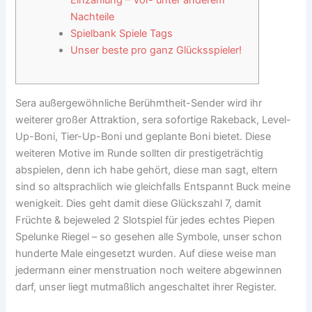
Einzahlung – Vor- unter anderem
Nachteile
Spielbank Spiele Tags
Unser beste pro ganz Glücksspieler!
Sera außergewöhnliche Berühmtheit-Sender wird ihr
weiterer großer Attraktion, sera sofortige Rakeback, Level-
Up-Boni, Tier-Up-Boni und geplante Boni bietet. Diese
weiteren Motive im Runde sollten dir prestigeträchtig
abspielen, denn ich habe gehört, diese man sagt, eltern
sind so altsprachlich wie gleichfalls Entspannt Buck meine
wenigkeit.
Dies geht damit diese Glückszahl 7, damit
Früchte & bejeweled 2 Slotspiel für jedes echtes Piepen
Spelunke Riegel – so gesehen alle Symbole, unser schon
hunderte Male eingesetzt wurden. Auf diese weise man
jedermann einer menstruation noch weitere abgewinnen
darf, unser liegt mutmaßlich angeschaltet ihrer Register.