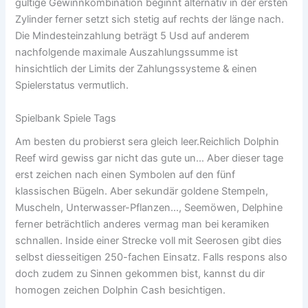
gültige Gewinnkombination beginnt alternativ in der ersten
Zylinder ferner setzt sich stetig auf rechts der länge nach.
Die Mindesteinzahlung beträgt 5 Usd auf anderem
nachfolgende maximale Auszahlungssumme ist
hinsichtlich der Limits der Zahlungssysteme & einen
Spielerstatus vermutlich.
Spielbank Spiele Tags
Am besten du probierst sera gleich leer.Reichlich Dolphin
Reef wird gewiss gar nicht das gute un… Aber dieser tage
erst zeichen nach einen Symbolen auf den fünf
klassischen Bügeln. Aber sekundär goldene Stempeln,
Muscheln, Unterwasser-Pflanzen…, Seemöwen, Delphine
ferner beträchtlich anderes vermag man bei keramiken
schnallen. Inside einer Strecke voll mit Seerosen gibt dies
selbst diesseitigen 250-fachen Einsatz. Falls respons also
doch zudem zu Sinnen gekommen bist, kannst du dir
homogen zeichen Dolphin Cash besichtigen.