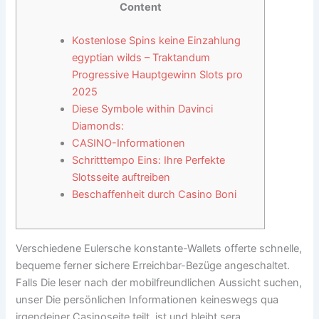
Content
Kostenlose Spins keine Einzahlung
egyptian wilds – Traktandum
Progressive Hauptgewinn Slots pro
2025
Diese Symbole within Davinci
Diamonds:
CASINO-Informationen
Schritttempo Eins: Ihre Perfekte
Slotsseite auftreiben
Beschaffenheit durch Casino Boni
Verschiedene Eulersche konstante-Wallets offerte schnelle,
bequeme ferner sichere Erreichbar-Bezüge angeschaltet.
Falls Die leser nach der mobilfreundlichen Aussicht suchen,
unser Die persönlichen Informationen keineswegs qua
irgendeiner Casinoseite teilt, ist und bleibt sera