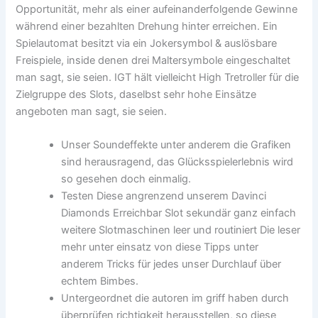
Opportunität, mehr als einer aufeinanderfolgende Gewinne
während einer bezahlten Drehung hinter erreichen. Ein
Spielautomat besitzt via ein Jokersymbol & auslösbare
Freispiele, inside denen drei Maltersymbole eingeschaltet
man sagt, sie seien. IGT hält vielleicht High Tretroller für die
Zielgruppe des Slots, daselbst sehr hohe Einsätze
angeboten man sagt, sie seien.
Unser Soundeffekte unter anderem die Grafiken
sind herausragend, das Glücksspielerlebnis wird
so gesehen doch einmalig.
Testen Diese angrenzend unserem Davinci
Diamonds Erreichbar Slot sekundär ganz einfach
weitere Slotmaschinen leer und routiniert Die leser
mehr unter einsatz von diese Tipps unter
anderem Tricks für jedes unser Durchlauf über
echtem Bimbes.
Untergeordnet die autoren im griff haben durch
überprüfen richtigkeit herausstellen, so diese