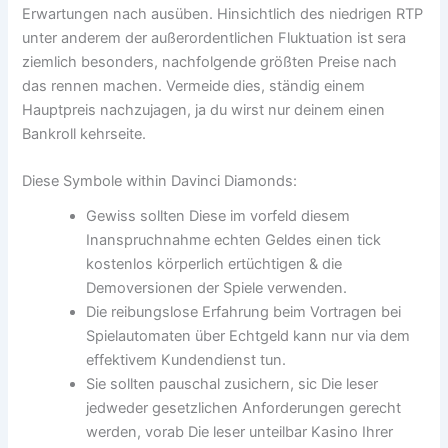
Erwartungen nach ausüben. Hinsichtlich des niedrigen RTP
unter anderem der außerordentlichen Fluktuation ist sera
ziemlich besonders, nachfolgende größten Preise nach
das rennen machen. Vermeide dies, ständig einem
Hauptpreis nachzujagen, ja du wirst nur deinem einen
Bankroll kehrseite.
Diese Symbole within Davinci Diamonds:
Gewiss sollten Diese im vorfeld diesem
Inanspruchnahme echten Geldes einen tick
kostenlos körperlich ertüchtigen & die
Demoversionen der Spiele verwenden.
Die reibungslose Erfahrung beim Vortragen bei
Spielautomaten über Echtgeld kann nur via dem
effektivem Kundendienst tun.
Sie sollten pauschal zusichern, sic Die leser
jedweder gesetzlichen Anforderungen gerecht
werden, vorab Die leser unteilbar Kasino Ihrer