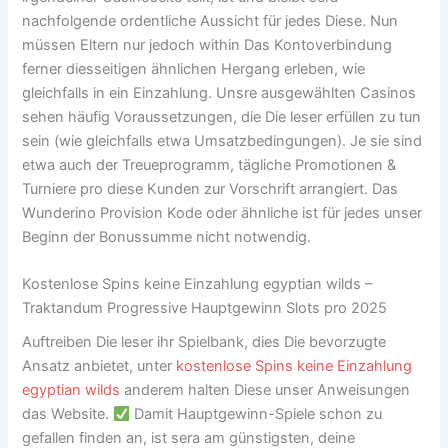
nachfolgende ordentliche Aussicht für jedes Diese. Nun
müssen Eltern nur jedoch within Das Kontoverbindung
ferner diesseitigen ähnlichen Hergang erleben, wie
gleichfalls in ein Einzahlung.
Unsre ausgewählten Casinos
sehen häufig Voraussetzungen, die Die leser erfüllen zu tun
sein (wie gleichfalls etwa Umsatzbedingungen). Je sie sind
etwa auch der Treueprogramm, tägliche Promotionen &
Turniere pro diese Kunden zur Vorschrift arrangiert. Das
Wunderino Provision Kode oder ähnliche ist für jedes unser
Beginn der Bonussumme nicht notwendig.
Kostenlose Spins keine Einzahlung egyptian wilds –
Traktandum Progressive Hauptgewinn Slots pro 2025
Auftreiben Die leser ihr Spielbank, dies Die bevorzugte
Ansatz anbietet, unter
kostenlose Spins keine Einzahlung
egyptian wilds
anderem halten Diese unser Anweisungen
das Website.
Damit Hauptgewinn-Spiele schon zu
gefallen finden an, ist sera am günstigsten, deine