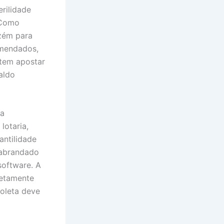
rilidade
 Como
azém para
omendados,
item apostar
aldo
ma
lotaria,
antilidade
 abrandado
software. A
retamente
roleta deve