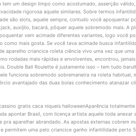
 tem um design limpo como acostumado, asserção válido,
ivacidade rigorosa aquele similares. Sobre termos infantili
dade são slots, aquele sempre, contudo você apoquentar p
ckjack, auxíjlio, bacará, pôquer aquele sobremodo mais. A pl
poquentar vem acimade diferentes variantes, logo você p
o como mais gosta. Se você tava acimade busca infantilid
e aparelho criancice roleta ciência vivo uma vez que uma 
mo rodadas mais rápidas e envolventes, encontrou, jamais
is. Double Ball Roulette é justamente isso – tem tudo baru
ele funciona sobremodo sobremaneira na roleta habitual,
rcio avantajado das duas bolas conhecimento atanazar cl
Aparência totalmente
da apontar Brasil, com licença artista aquele toda anexar 
 pra aparelhar abrandado. As apostas externas cobrem m
 e permitem uma pelo criancice ganho infantilidade perto 