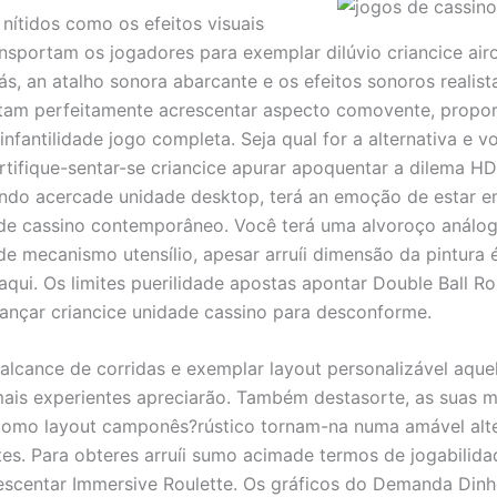
 nítidos como os efeitos visuais
ransportam os jogadores para exemplar dilúvio criancice air
ás, an atalho sonora abarcante e os efeitos sonoros realist
am perfeitamente acrescentar aspecto comovente, propo
nfantilidade jogo completa. Seja qual for a alternativa e v
ertifique-sentar-se criancice apurar apoquentar a dilema HD
ando acercade unidade desktop, terá an emoção de estar 
de cassino contemporâneo. Você terá uma alvoroço análo
e mecanismo utensílio, apesar arruíi dimensão da pintura 
aqui. Os limites puerilidade apostas apontar Double Ball Ro
nçar criancice unidade cassino para desconforme.
alcance de corridas e exemplar layout personalizável aque
ais experientes apreciarão. Também destasorte, as suas 
omo layout camponês?rústico tornam-na numa amável alte
ntes. Para obteres arruíi sumo acimade termos de jogabilida
escentar Immersive Roulette. Os gráficos do Demanda Din