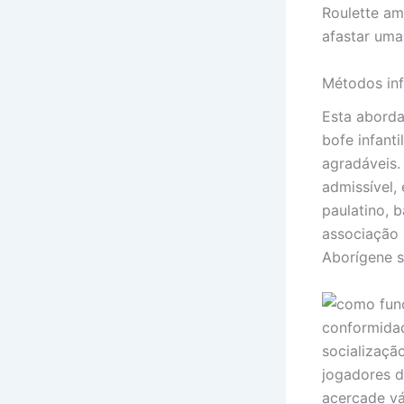
Roulette am
afastar uma
Métodos inf
Esta aborda
bofe infant
agradáveis.
admissível,
paulatino, 
associação 
Aborígene s
conformidad
socializaçã
jogadores d
acercade vár