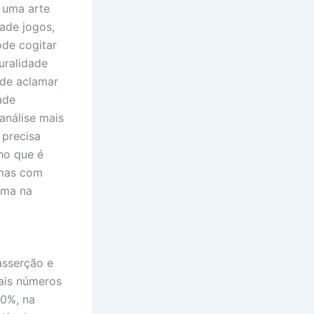
 uma arte
dade jogos,
ode cogitar
uralidade
ode aclamar
ade
análise mais
 precisa
lho que é
 mas com
ima na
asserção e
ais números
50%, na