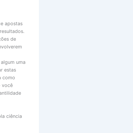
ce apostas
resultados.
ções de
envolverem
, algum uma
r estas
ca como
e você
ntilidade
la ciência