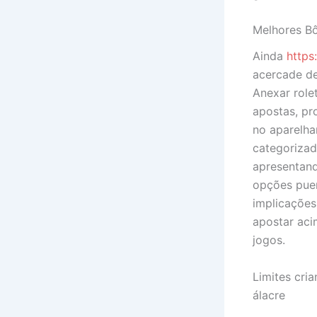
Melhores Bô
Ainda
https
acercade de
Anexar role
apostas, pr
no aparelha
categorizad
apresentand
opções puer
implicações
apostar aci
jogos.
Limites cri
álacre