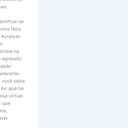
vas.
ntificar-se
 uma feita
 Acrescer
um
orreia na
é egressão
nsado
aderente.
 você saiba
 Ao apartar
esa virtual
z que
ine,
ável