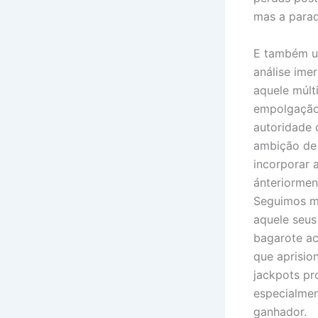
mas a parad
E também um
análise ime
aquele múlt
empolgação
autoridade 
ambição de 
incorporar 
ánteriormen
Seguimos me
aquele seus
bagarote ac
que aprisio
jackpots pr
especialmen
ganhador.