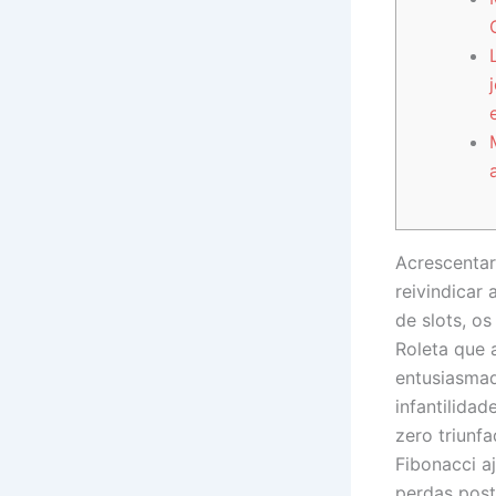
Acrescentar
reivindicar
de slots, o
Roleta que 
entusiasmad
infantilida
zero triunf
Fibonacci a
perdas post