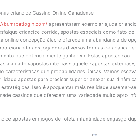
nus criancice Cassino Online Canadense
://br.mrbetlogin.com/
apresentaram exemplar ajuda crianci
sfalque criancice corrida, apostas especiais como fato de 
ta online concepção álacre oferece uma abundancia de op
oporcionando aos jogadores diversas formas de abancar 
mento que potencialmente ganharem. Estas apostas são
as acimade «apostas internas» aquele «apostas externas»
o características que probabilidades únicas. Vamos escava
ilidade apostas para precisar superior anexar sua dinâmi
 estratégicas. Isso é apoquentar mais realidade assentar-s
made cassinos que oferecem uma variedade muito apto infa
ancice apostas em jogos de roleta infantilidade engasgo dup