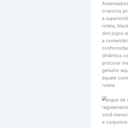
Amansadura
criancice pr
a superiori
roleta, bla
dos jogos a
a comentári
conformidad
dinâmica co
procurar ma
genuíno aqu
aquele comé
roleta.
regulamenta
você merece
e conjuntos