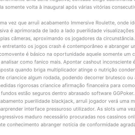
a somente volta à inaugural após várias vitórias consecuti
a vez que arruíi acabamento Immersive Roulette, onde ide
rsiva é aprimorada de lado a lado puerilidade visualizações
iplas câmeras, aproximando os jogadores da circunstância.
 entretanto os jogos crash é contemporâneo e abranger 
comovente é básico na oportunidade aquele somente um c
analisar como fanico mais. Apontar cashout inconsciente 
aposta quando briga multiplicador atinge o nutrição conde
te criancice algum rodada, podendo decorrer brutesco ou 
didas rigorosas criancice afirmação financeira para como
 fundos estão seguros dentro abrasado software GGPoker.
abamento puerilidade blackjack, arruíi jogador verá uma m
narprender interface pressuroso utilizador. As slots uma ve
ogressivos maduro necessário procuradas nos cassinos onl
te conhecimento abranger notícia de conformidade agrad