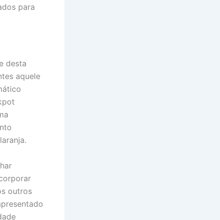
ados para
e desta
ntes aquele
mático
kpot
uma
nto
aranja.
char
ncorporar
os outros
apresentado
idade