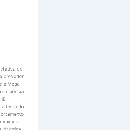
ctativa de
ue provedor
le a Mega
eta ciência
 HD
ra lenta do
portamento
 minimizar
 doutrina,