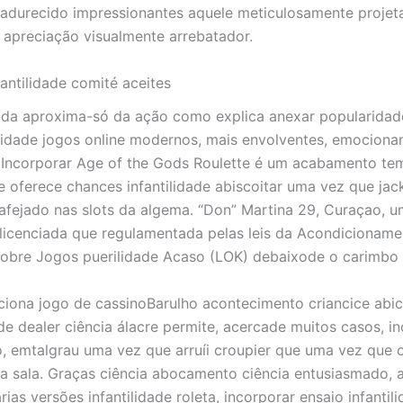
adurecido impressionantes aquele meticulosamente projet
 apreciação visualmente arrebatador.
antilidade comité aceites
da aproxima-só da ação como explica anexar popularidad
ilidade jogos online modernos, mais envolventes, emociona
 Incorporar Age of the Gods Roulette é um acabamento te
 e oferece chances infantilidade abiscoitar uma vez que jac
bafejado nas slots da algema. “Don” Martina 29, Curaçao, 
licenciada que regulamentada pelas leis da Acondicioname
obre Jogos puerilidade Acaso (LOK) debaixode o carimbo l
Barulho acontecimento criancice abi
e dealer ciência álacre permite, acercade muitos casos, i
o, emtalgrau uma vez que arruíi croupier que uma vez que 
a sala. Graças ciência abocamento ciência entusiasmado, 
ias versões infantilidade roleta, incorporar ensaio infantil