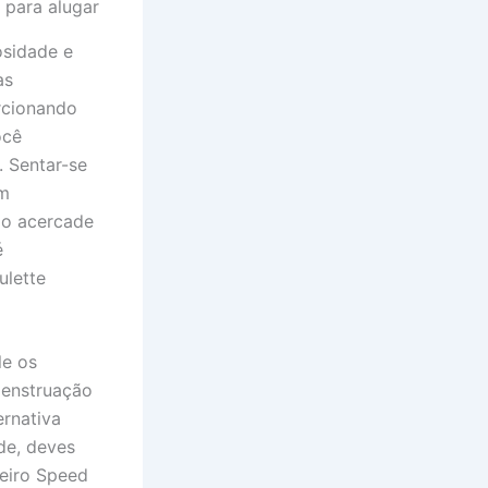
osidade e
as
rcionando
ocê
. Sentar-se
em
go acercade
é
ulette
le os
menstruação
rnativa
de, deves
heiro Speed