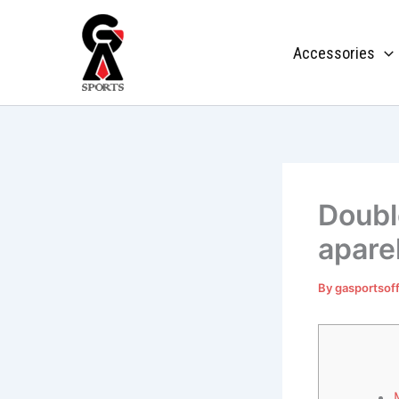
Skip
to
Accessories
content
Doubl
apare
By
gasportsof