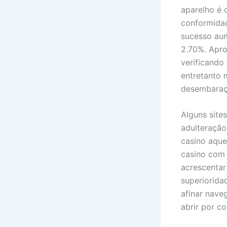
aparelho é 
conformidad
sucesso aum
2.70%. Apro
verificando
entretanto 
desembaraç
Alguns site
adulteração
casino aquel
casino com
acrescentar
superiorida
afinar nave
abrir por co