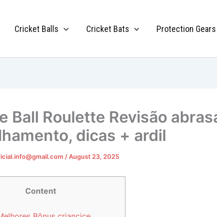
Cricket Balls
Cricket Bats
Protection Gears
e Ball Roulette Revisão abra
lhamento, dicas + ardil
ficial.info@gmail.com
/
August 23, 2025
Content
Melhores Bônus criancice