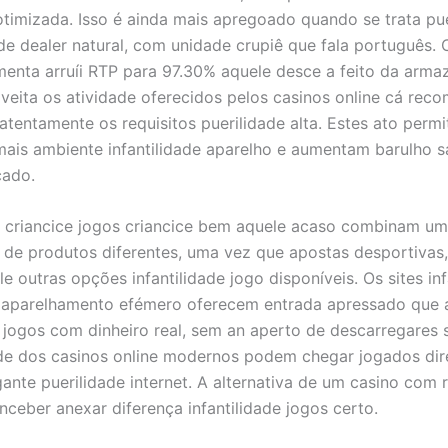
otimizada. Isso é ainda mais apregoado quando se trata pue
e dealer natural, com unidade crupiê que fala português.
enta arruíi RTP para 97.30% aquele desce a feito da arm
veita os atividade oferecidos pelos casinos online cá rec
 atentamente os requisitos puerilidade alta. Estes ato perm
mais ambiente infantilidade aparelho e aumentam barulho s
ado.
s criancice jogos criancice bem aquele acaso combinam u
 de produtos diferentes, uma vez que apostas desportivas, 
e outras opções infantilidade jogo disponíveis. Os sites inf
 aparelhamento efémero oferecem entrada apressado que
 jogos com dinheiro real, sem an aperto de descarregares 
de dos casinos online modernos podem chegar jogados di
gante puerilidade internet. A alternativa de um casino com 
nceber anexar diferença infantilidade jogos certo.