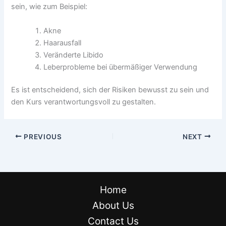
sein, wie zum Beispiel:
Akne
Haarausfall
Veränderte Libido
Leberprobleme bei übermäßiger Verwendung
Es ist entscheidend, sich der Risiken bewusst zu sein und
den Kurs verantwortungsvoll zu gestalten.
PREVIOUS
NEXT
Home
About Us
Contact Us