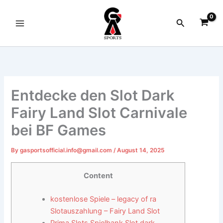
Skip
to
Search
content
Entdecke den Slot Dark
Fairy Land Slot Carnivale
bei BF Games
By
gasportsofficial.info@gmail.com
/
August 14, 2025
Content
kostenlose Spiele – legacy of ra
Slotauszahlung – Fairy Land Slot