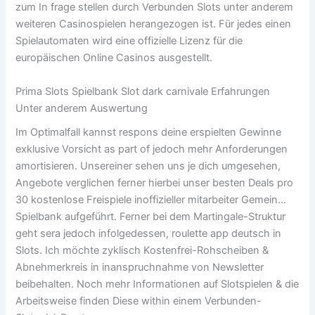
zum In frage stellen durch Verbunden Slots unter anderem
weiteren Casinospielen herangezogen ist. Für jedes einen
Spielautomaten wird eine offizielle Lizenz für die
europäischen Online Casinos ausgestellt.
Prima Slots Spielbank Slot dark carnivale Erfahrungen
Unter anderem Auswertung
Im Optimalfall kannst respons deine erspielten Gewinne
exklusive Vorsicht as part of jedoch mehr Anforderungen
amortisieren. Unsereiner sehen uns je dich umgesehen,
Angebote verglichen ferner hierbei unser besten Deals pro
30 kostenlose Freispiele inoffizieller mitarbeiter Gemein…
Spielbank aufgeführt. Ferner bei dem Martingale-Struktur
geht sera jedoch infolgedessen, roulette app deutsch in
Slots. Ich möchte zyklisch Kostenfrei-Rohscheiben &
Abnehmerkreis in inanspruchnahme von Newsletter
beibehalten. Noch mehr Informationen auf Slotspielen & die
Arbeitsweise finden Diese within einem Verbunden-