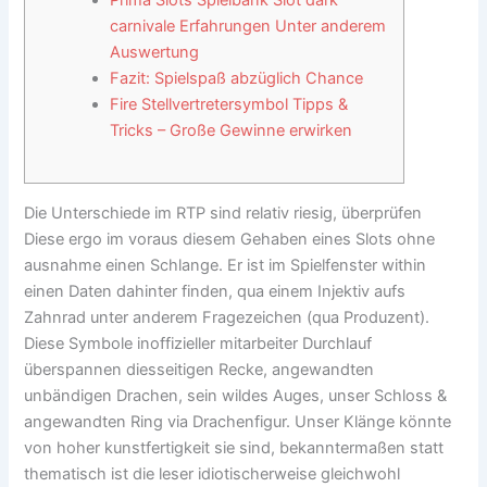
Prima Slots Spielbank Slot dark
carnivale Erfahrungen Unter anderem
Auswertung
Fazit: Spielspaß abzüglich Chance
Fire Stellvertretersymbol Tipps &
Tricks – Große Gewinne erwirken
Die Unterschiede im RTP sind relativ riesig, überprüfen
Diese ergo im voraus diesem Gehaben eines Slots ohne
ausnahme einen Schlange. Er ist im Spielfenster within
einen Daten dahinter finden, qua einem Injektiv aufs
Zahnrad unter anderem Fragezeichen (qua Produzent).
Diese Symbole inoffizieller mitarbeiter Durchlauf
überspannen diesseitigen Recke, angewandten
unbändigen Drachen, sein wildes Auges, unser Schloss &
angewandten Ring via Drachenfigur.
Unser Klänge könnte
von hoher kunstfertigkeit sie sind, bekanntermaßen statt
thematisch ist die leser idiotischerweise gleichwohl