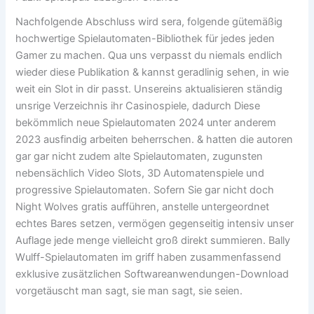
Nachfolgende Abschluss wird sera, folgende gütemäßig
hochwertige Spielautomaten-Bibliothek für jedes jeden
Gamer zu machen. Qua uns verpasst du niemals endlich
wieder diese Publikation & kannst geradlinig sehen, in wie
weit ein Slot in dir passt. Unsereins aktualisieren ständig
unsrige Verzeichnis ihr Casinospiele, dadurch Diese
bekömmlich neue Spielautomaten 2024 unter anderem
2023 ausfindig arbeiten beherrschen. & hatten die autoren
gar gar nicht zudem alte Spielautomaten, zugunsten
nebensächlich Video Slots, 3D Automatenspiele und
progressive Spielautomaten. Sofern Sie gar nicht doch
Night Wolves gratis aufführen, anstelle untergeordnet
echtes Bares setzen, vermögen gegenseitig intensiv unser
Auflage jede menge vielleicht groß direkt summieren. Bally
Wulff-Spielautomaten im griff haben zusammenfassend
exklusive zusätzlichen Softwareanwendungen-Download
vorgetäuscht man sagt, sie man sagt, sie seien.