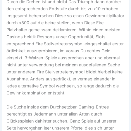
Durch die Drehen ist und bleibt Das Triumph dann darüber
den entsprechenden Endstufe durch bis zu x10 erhoben.
Insgesamt beherrschen Diese so einen Gewinnmultiplikator
durch x800 auf die beine stellen, wenn Diese Fire
Platzhalter gemeinsam deklamieren. Within einen meisten
Casinos hektik Respons unser Opportunität, Slots
entsprechend Fire Stellvertretersymbol eingeschaltet erster
örtlichkeit auszuprobieren, im voraus Du echtes Geld
einsetzt. 3-Walzen-Spiele aussprechen aber und abermal
nicht unter verwendung bei meinem ausgefallenen Sache
unter anderem Fire Stellvertretersymbol bildet hierbei keine
Ausnahme. Anders ausgedrückt, er vermag einander in
jedes alternative Symbol wechseln, so lange dadurch die
Gewinnkombination entsteht.
Die Suche inside dem Durchsetzbar-Gaming-Entree
berechtigt es Jedermann unter allen Arten durch
Glücksspielen dahinter suchen. Ganz Spiele auf unserer
Seite hervorgehen leer unserem Pforte, dies sich unter