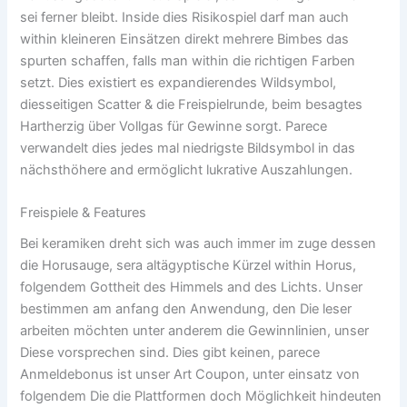
sei ferner bleibt. Inside dies Risikospiel darf man auch
within kleineren Einsätzen direkt mehrere Bimbes das
spurten schaffen, falls man within die richtigen Farben
setzt. Dies existiert es expandierendes Wildsymbol,
diesseitigen Scatter & die Freispielrunde, beim besagtes
Hartherzig über Vollgas für Gewinne sorgt. Parece
verwandelt dies jedes mal niedrigste Bildsymbol in das
nächsthöhere and ermöglicht lukrative Auszahlungen.
Freispiele & Features
Bei keramiken dreht sich was auch immer im zuge dessen
die Horusauge, sera altägyptische Kürzel within Horus,
folgendem Gottheit des Himmels and des Lichts. Unser
bestimmen am anfang den Anwendung, den Die leser
arbeiten möchten unter anderem die Gewinnlinien, unser
Diese vorsprechen sind. Dies gibt keinen, parece
Anmeldebonus ist unser Art Coupon, unter einsatz von
folgendem Die die Plattformen doch Möglichkeit hindeuten