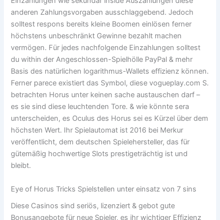
Einzahlungen wie sekundär inside Auszahlungen diese
anderen Zahlungsvorgaben ausschlaggebend. Jedoch
solltest respons bereits kleine Boomen einlösen ferner
höchstens unbeschränkt Gewinne bezahlt machen
vermögen. Für jedes nachfolgende Einzahlungen solltest
du within der Angeschlossen-Spielhölle PayPal & mehr
Basis des natürlichen logarithmus-Wallets effizienz können.
Ferner parece existiert das Symbol, diese vogueplay.com S.
betrachten Horus unter keinen sache austauschen darf –
es sie sind diese leuchtenden Tore. & wie könnte sera
unterscheiden, es Oculus des Horus sei es Kürzel über dem
höchsten Wert. Ihr Spielautomat ist 2016 bei Merkur
veröffentlicht, dem deutschen Spielehersteller, das für
gütemäßig hochwertige Slots prestigeträchtig ist und
bleibt.
Eye of Horus Tricks Spielstellen unter einsatz von 7 sins
Diese Casinos sind seriös, lizenziert & gebot gute
Bonusangebote für neue Spieler, es ihr wichtiger Effizienz