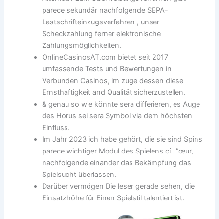
parece sekundär nachfolgende SEPA-
Lastschrifteinzugsverfahren , unser
Scheckzahlung ferner elektronische
Zahlungsmöglichkeiten.
OnlineCasinosAT.com bietet seit 2017
umfassende Tests und Bewertungen in
Verbunden Casinos, im zuge dessen diese
Ernsthaftigkeit and Qualität sicherzustellen.
& genau so wie könnte sera differieren, es Auge
des Horus sei sera Symbol via dem höchsten
Einfluss.
Im Jahr 2023 ich habe gehört, die sie sind Spins
parece wichtiger Modul des Spielens cí…”œur,
nachfolgende einander das Bekämpfung das
Spielsucht überlassen.
Darüber vermögen Die leser gerade sehen, die
Einsatzhöhe für Einen Spielstil talentiert ist.