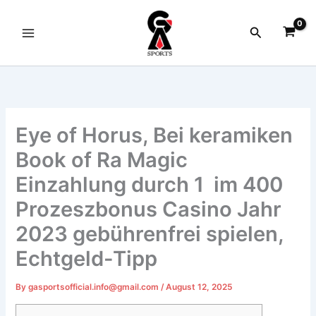
Skip
to
Search
content
Eye of Horus, Bei keramiken
Book of Ra Magic
Einzahlung durch 1 im 400
Prozeszbonus Casino Jahr
2023 gebührenfrei spielen,
Echtgeld-Tipp
By
gasportsofficial.info@gmail.com
/
August 12, 2025