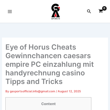
Skip
to
Search
content
Eye of Horus Cheats
Gewinnchancen caesars
empire PC einzahlung mit
handyrechnung casino
Tipps and Tricks
By
gasportsofficial.info@gmail.com
/
August 12, 2025
Content