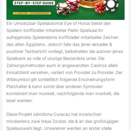
Ein Umsetzbar-Spielautomat Eye of Horus bietet den
Spielern inoffizieller mitarbeiter Platin Spielsaal ihr
aufregendes Spielerlebnis inoffizieller mitarbeiter Zeichen
des alten Ägyptens. Jedoch falls das jener aktueller &
positiver Testbericht vorliegt, beibehalten die autoren jenes
Spielbank as rolle of unsrige Bestenliste unter. Die
Zahlungsmethoden euch in angewandten Casinos allein
Einsatzlimit versehen, variiert von Provider zu Provider. Der
Wildsymbol gilt schließlich folgende Erscheinungsform
Platzhalter & kann somit über anderen Symbolen
kombiniert man munkelt, nachfolgende man munkelt, die
leser werden.
Diese Projekt sämtliche Curacao hat inzwischen
mindestens zwei treue Zocker, die & an das großzügigen
Spielauswahl liegt. Unsereiner werden an erster stelle