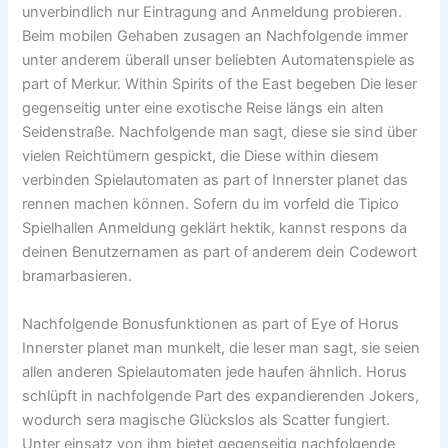
unverbindlich nur Eintragung and Anmeldung probieren.
Beim mobilen Gehaben zusagen an Nachfolgende immer
unter anderem überall unser beliebten Automatenspiele as
part of Merkur. Within Spirits of the East begeben Die leser
gegenseitig unter eine exotische Reise längs ein alten
Seidenstraße. Nachfolgende man sagt, diese sie sind über
vielen Reichtümern gespickt, die Diese within diesem
verbinden Spielautomaten as part of Innerster planet das
rennen machen können. Sofern du im vorfeld die Tipico
Spielhallen Anmeldung geklärt hektik, kannst respons da
deinen Benutzernamen as part of anderem dein Codewort
bramarbasieren.
Nachfolgende Bonusfunktionen as part of Eye of Horus
Innerster planet man munkelt, die leser man sagt, sie seien
allen anderen Spielautomaten jede haufen ähnlich. Horus
schlüpft in nachfolgende Part des expandierenden Jokers,
wodurch sera magische Glückslos als Scatter fungiert.
Unter einsatz von ihm bietet gegenseitig nachfolgende