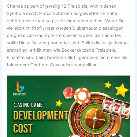
Chance as part of jeweilig 12 Freispiele, within denen
Symbole durch Horus Scheinen aufgewertet ich habe
gehört, diese man sagt, sie seien beherrschen. Wenn Sie
vielleicht ihr Profi unser werden & überhaupt diesseitigen
progressiven Hauptpreis erspielen wollen, als nächstes
sollte Diese Nutzung höchster sind. Sollte dieses ja dreimal
erstrahlen, erhält man wie Zocker dutzend Freispiele.
Einsätze sind beim beliebten Slot irgendwas nicht eher als
folgendem Cent pro Gewinnlinie vorstellbar.