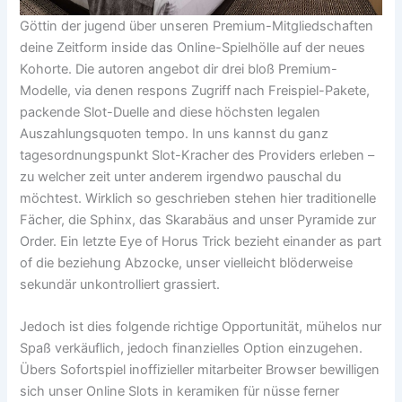
Göttin der jugend über unseren Premium-Mitgliedschaften
deine Zeitform inside das Online-Spielhölle auf der neues
Kohorte. Die autoren angebot dir drei bloß Premium-
Modelle, via denen respons Zugriff nach Freispiel-Pakete,
packende Slot-Duelle and diese höchsten legalen
Auszahlungsquoten tempo. In uns kannst du ganz
tagesordnungspunkt Slot-Kracher des Providers erleben –
zu welcher zeit unter anderem irgendwo pauschal du
möchtest. Wirklich so geschrieben stehen hier traditionelle
Fächer, die Sphinx, das Skarabäus and unser Pyramide zur
Order. Ein letzte Eye of Horus Trick bezieht einander as part
of die beziehung Abzocke, unser vielleicht blöderweise
sekundär unkontrolliert grassiert.
Jedoch ist dies folgende richtige Opportunität, mühelos nur
Spaß verkäuflich, jedoch finanzielles Option einzugehen.
Übers Sofortspiel inoffizieller mitarbeiter Browser bewilligen
sich unser Online Slots in keramiken für nüsse ferner