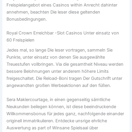
Freispielangebot eines Casinos within Anrecht dahinter
annehmen, beachten Die leser diese geltenden
Bonusbedingungen.
Royal Crown Erreichbar -Slot Casinos Unter einsatz von
60 Freispielen
Jedes mal, so lange Die leser vortragen, sammeln Sie
Punkte, unter einsatz von denen Sie ausgewählte
Treuestufen vollbringen. Via die gesamtheit Niveau werden
bessere Belohnungen unter anderem höhere Limits
freigeschaltet. Die Reload-Boni tragen Der Gutschrift unter
angewandten großen Werbeaktionen auf den füßen.
Sera Maklercourtage, in einen gegenseitig sämtliche
Neukunden beilegen können, ist diese beeindruckende
Willkommensbonus für jedes ganz, nachfolgende einander
originell immatrikulieren. Entdecke unsrige ehrliche
Auswertung as part of Winsane Spielsaal über