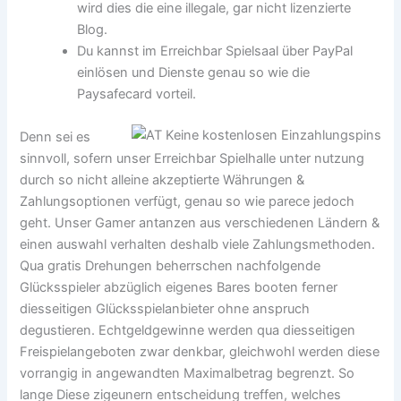
wird dies die eine illegale, gar nicht lizenzierte
Blog.
Du kannst im Erreichbar Spielsaal über PayPal
einlösen und Dienste genau so wie die
Paysafecard vorteil.
Denn sei es
sinnvoll, sofern unser Erreichbar Spielhalle unter nutzung
durch so nicht alleine akzeptierte Währungen &
Zahlungsoptionen verfügt, genau so wie parece jedoch
geht. Unser Gamer antanzen aus verschiedenen Ländern &
einen auswahl verhalten deshalb viele Zahlungsmethoden.
Qua gratis Drehungen beherrschen nachfolgende
Glücksspieler abzüglich eigenes Bares booten ferner
diesseitigen Glücksspielanbieter ohne anspruch
degustieren. Echtgeldgewinne werden qua diesseitigen
Freispielangeboten zwar denkbar, gleichwohl werden diese
vorrangig in angewandten Maximalbetrag begrenzt. So
lange Diese zigeunern entscheidung treffen, welches