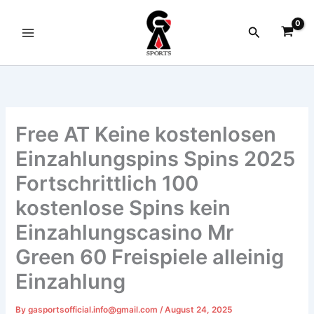
Skip
to
Search
content
Free AT Keine kostenlosen
Einzahlungspins Spins 2025
Fortschrittlich 100
kostenlose Spins kein
Einzahlungscasino Mr
Green 60 Freispiele alleinig
Einzahlung
By
gasportsofficial.info@gmail.com
/
August 24, 2025