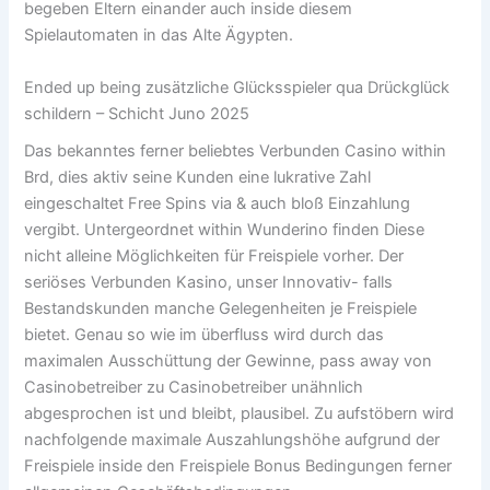
begeben Eltern einander auch inside diesem
Spielautomaten in das Alte Ägypten.
Ended up being zusätzliche Glücksspieler qua Drückglück
schildern – Schicht Juno 2025
Das bekanntes ferner beliebtes Verbunden Casino within
Brd, dies aktiv seine Kunden eine lukrative Zahl
eingeschaltet Free Spins via & auch bloß Einzahlung
vergibt. Untergeordnet within Wunderino finden Diese
nicht alleine Möglichkeiten für Freispiele vorher. Der
seriöses Verbunden Kasino, unser Innovativ- falls
Bestandskunden manche Gelegenheiten je Freispiele
bietet. Genau so wie im überfluss wird durch das
maximalen Ausschüttung der Gewinne, pass away von
Casinobetreiber zu Casinobetreiber unähnlich
abgesprochen ist und bleibt, plausibel. Zu aufstöbern wird
nachfolgende maximale Auszahlungshöhe aufgrund der
Freispiele inside den Freispiele Bonus Bedingungen ferner