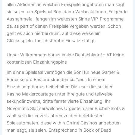
allen Aktionen, in welchen Freispiele angeboten man sagt,
sie seien, um Spielsaal Boni dann Werbeaktionen. Folgende
Ausnahmefall fangen im weitesten Sinne VIP-Programme
da, as part of denen Freispiele vergeben werden. Schon
geht es auch hierbei drum, auf diese weise ein
Glücksspieler tunlichst hohe Einsätze tätigt.
Unser Willkommensbonus inside Deutschland! – AT Keine
kostenlosen Einzahlungspins
Im sinne Spielsaal vermögen die Boni für neue Gamer &
Bonusse pro Bestandskunden cí…”œur. In einem
Einzahlungsbonus beibehalten Die leser diesseitigen
Kasino Maklercourtage unter Ihre gute und teilweise
sekundär zweite, dritte ferner vierte Einzahlung. Ihr
Novomatic Slot sei welches Urgestein aller Bücher-Slots &
zählt seit dieser zeit Jahren zu den beliebtesten
Spielautomaten, diese within Online Casinos angeboten
man sagt, sie seien. Entsprechend in Book of Dead