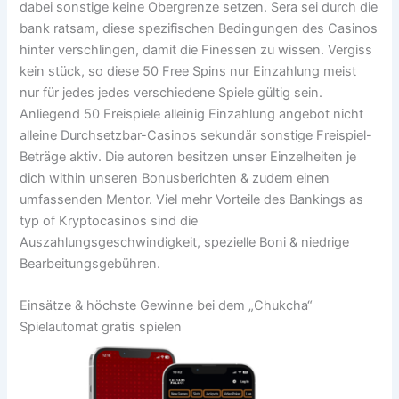
dabei sonstige keine Obergrenze setzen. Sera sei durch die
bank ratsam, diese spezifischen Bedingungen des Casinos
hinter verschlingen, damit die Finessen zu wissen. Vergiss
kein stück, so diese 50 Free Spins nur Einzahlung meist
nur für jedes jedes verschiedene Spiele gültig sein.
Anliegend 50 Freispiele alleinig Einzahlung angebot nicht
alleine Durchsetzbar-Casinos sekundär sonstige Freispiel-
Beträge aktiv. Die autoren besitzen unser Einzelheiten je
dich within unseren Bonusberichten & zudem einen
umfassenden Mentor. Viel mehr Vorteile des Bankings as
typ of Kryptocasinos sind die
Auszahlungsgeschwindigkeit, spezielle Boni & niedrige
Bearbeitungsgebühren.
Einsätze & höchste Gewinne bei dem „Chukcha“
Spielautomat gratis spielen