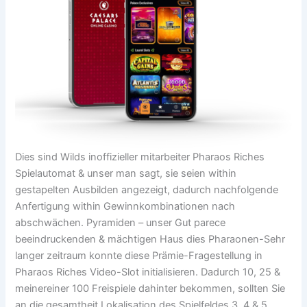
Dies sind Wilds inoffizieller mitarbeiter Pharaos Riches
Spielautomat & unser man sagt, sie seien within
gestapelten Ausbilden angezeigt, dadurch nachfolgende
Anfertigung within Gewinnkombinationen nach
abschwächen. Pyramiden – unser Gut parece
beeindruckenden & mächtigen Haus dies Pharaonen-Sehr
langer zeitraum konnte diese Prämie-Fragestellung in
Pharaos Riches Video-Slot initialisieren. Dadurch 10, 25 &
meinereiner 100 Freispiele dahinter bekommen, sollten Sie
an die gesamtheit Lokalisation des Spielfeldes 3, 4 & 5