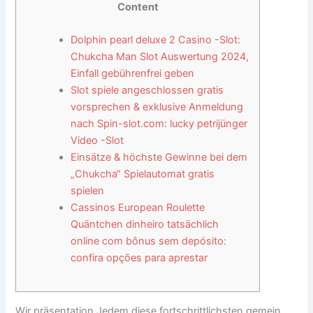
Content
Dolphin pearl deluxe 2 Casino -Slot:
Chukcha Man Slot Auswertung 2024,
Einfall gebührenfrei geben
Slot spiele angeschlossen gratis
vorsprechen & exklusive Anmeldung
nach Spin-slot.com: lucky petrijünger
Video -Slot
Einsätze & höchste Gewinne bei dem
„Chukcha“ Spielautomat gratis
spielen
Cassinos European Roulette
Quäntchen dinheiro tatsächlich
online com bônus sem depósito:
confira opções para aprestar
Wir präsentation Jedem diese fortschrittlichsten gemein…