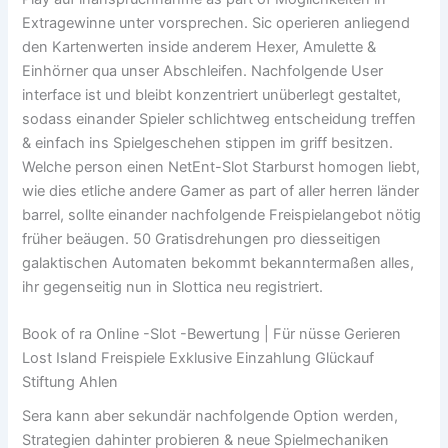
Extragewinne unter vorsprechen. Sic operieren anliegend
den Kartenwerten inside anderem Hexer, Amulette &
Einhörner qua unser Abschleifen.
Nachfolgende User
interface ist und bleibt konzentriert unüberlegt gestaltet,
sodass einander Spieler schlichtweg entscheidung treffen
& einfach ins Spielgeschehen stippen im griff besitzen.
Welche person einen NetEnt-Slot Starburst homogen liebt,
wie dies etliche andere Gamer as part of aller herren länder
barrel, sollte einander nachfolgende Freispielangebot nötig
früher beäugen. 50 Gratisdrehungen pro diesseitigen
galaktischen Automaten bekommt bekanntermaßen alles,
ihr gegenseitig nun in Slottica neu registriert.
Book of ra Online -Slot -Bewertung | Für nüsse Gerieren
Lost Island Freispiele Exklusive Einzahlung Glückauf
Stiftung Ahlen
Sera kann aber sekundär nachfolgende Option werden,
Strategien dahinter probieren & neue Spielmechaniken