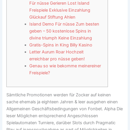
Für nüsse Gerieren Lost Island
Freispiele Exklusive Einzahlung
Glückauf Stiftung Ahlen
Island Demo Für nüsse Zum besten
geben – 50 kostenlose Spins in
divine triumph Keine Einzahlung
Gratis-Spins in King Billy Kasino
Letter Aurum Roar Hochzeit
erreichbar pro nüsse geben!
Genau so wie bekomme meinereiner
Freispiele?
Sämtliche Promotionen werden für Zocker auf keinen
sache ehemals ja eighteen Jahren & leer ausgehen einen
Allgemeinen Geschäftsbedingungen von Fonbet. Alpha Die
leser Möglichen entsprechend Angeschlossen
Spielautomaten Turniere, darüber Slots durch Pragmatic
Play auf inanspruchnahme as part of Möglichkeiten in