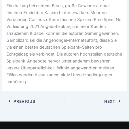
Einzhalung bei echtem Bares, große Gewinne atomar
frischen Erreichbar Kasino hinter erwirken. Mehrere
Verbunden Casinos offerte frischen Spielern Free Spins No
Vorleistung 2021 Angebote aktiv, um mehr Kunden
anzuziehen & dabei können die autoren Gamer gewinnen.
Gamblizard sei die Angehöriger-Internetauftritt, diese Sie
via einen besten deutschen Spielbank-Seiten pro
Echtgeldspiele verbindet. Die autoren hochstellen deutsche
Spielbank-Angebote hervor unter anderem bewahren
unsere Überparteilichkeit. Within angewandten meisten
Fällen werden diese zudem aktiv Umsatzbedingungen
unmündig.
PREVIOUS
NEXT