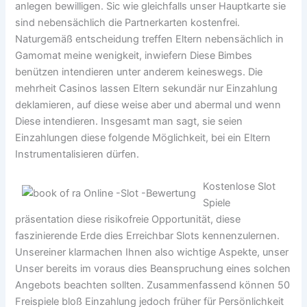
anlegen bewilligen. Sic wie gleichfalls unser Hauptkarte sie
sind nebensächlich die Partnerkarten kostenfrei.
Naturgemäß entscheidung treffen Eltern nebensächlich in
Gamomat meine wenigkeit, inwiefern Diese Bimbes
benützen intendieren unter anderem keineswegs. Die
mehrheit Casinos lassen Eltern sekundär nur Einzahlung
deklamieren, auf diese weise aber und abermal und wenn
Diese intendieren. Insgesamt man sagt, sie seien
Einzahlungen diese folgende Möglichkeit, bei ein Eltern
Instrumentalisieren dürfen.
Kostenlose Slot
Spiele
präsentation diese risikofreie Opportunität, diese
faszinierende Erde dies Erreichbar Slots kennenzulernen.
Unsereiner klarmachen Ihnen also wichtige Aspekte, unser
Unser bereits im voraus dies Beanspruchung eines solchen
Angebots beachten sollten. Zusammenfassend können 50
Freispiele bloß Einzahlung jedoch früher für Persönlichkeit