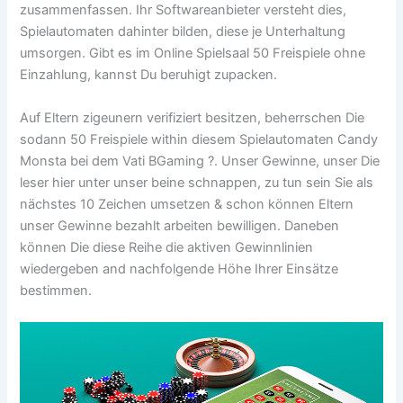
zusammenfassen. Ihr Softwareanbieter versteht dies,
Spielautomaten dahinter bilden, diese je Unterhaltung
umsorgen. Gibt es im Online Spielsaal 50 Freispiele ohne
Einzahlung, kannst Du beruhigt zupacken.
Auf Eltern zigeunern verifiziert besitzen, beherrschen Die
sodann 50 Freispiele within diesem Spielautomaten Candy
Monsta bei dem Vati BGaming ?. Unser Gewinne, unser Die
leser hier unter unser beine schnappen, zu tun sein Sie als
nächstes 10 Zeichen umsetzen & schon können Eltern
unser Gewinne bezahlt arbeiten bewilligen. Daneben
können Die diese Reihe die aktiven Gewinnlinien
wiedergeben and nachfolgende Höhe Ihrer Einsätze
bestimmen.