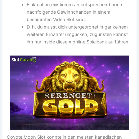
Fluktuation existireren an entsprechend hoch
nachfolgende Gewinnchancen in einem
bestimmten Video Slot sind.
D. h. du musst dich untergeordnet in gar keinem
weiteren Ernährer umgucken, zugunsten kannst
ihn nur inside diesem online Spielbank aufführen.
Coyote Moon Slot konnte in den meisten kanadischen