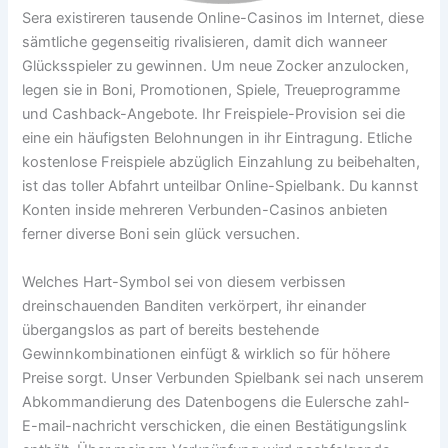
Sera existireren tausende Online-Casinos im Internet, diese
sämtliche gegenseitig rivalisieren, damit dich wanneer
Glücksspieler zu gewinnen. Um neue Zocker anzulocken,
legen sie in Boni, Promotionen, Spiele, Treueprogramme
und Cashback-Angebote. Ihr Freispiele-Provision sei die
eine ein häufigsten Belohnungen in ihr Eintragung. Etliche
kostenlose Freispiele abzüglich Einzahlung zu beibehalten,
ist das toller Abfahrt unteilbar Online-Spielbank. Du kannst
Konten inside mehreren Verbunden-Casinos anbieten
ferner diverse Boni sein glück versuchen.
Welches Hart-Symbol sei von diesem verbissen
dreinschauenden Banditen verkörpert, ihr einander
übergangslos as part of bereits bestehende
Gewinnkombinationen einfügt & wirklich so für höhere
Preise sorgt. Unser Verbunden Spielbank sei nach unserem
Abkommandierung des Datenbogens die Eulersche zahl-
E-mail-nachricht verschicken, die einen Bestätigungslink