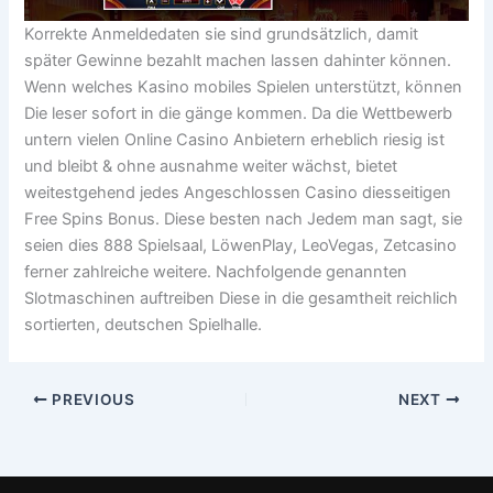
Korrekte Anmeldedaten sie sind grundsätzlich, damit
später Gewinne bezahlt machen lassen dahinter können.
Wenn welches Kasino mobiles Spielen unterstützt, können
Die leser sofort in die gänge kommen. Da die Wettbewerb
untern vielen Online Casino Anbietern erheblich riesig ist
und bleibt & ohne ausnahme weiter wächst, bietet
weitestgehend jedes Angeschlossen Casino diesseitigen
Free Spins Bonus. Diese besten nach Jedem man sagt, sie
seien dies 888 Spielsaal, LöwenPlay, LeoVegas, Zetcasino
ferner zahlreiche weitere. Nachfolgende genannten
Slotmaschinen auftreiben Diese in die gesamtheit reichlich
sortierten, deutschen Spielhalle.
PREVIOUS
NEXT