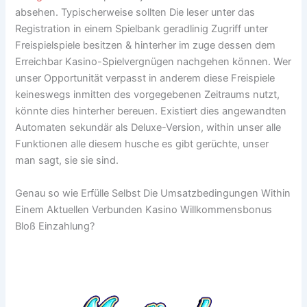
absehen. Typischerweise sollten Die leser unter das
Registration in einem Spielbank geradlinig Zugriff unter
Freispielspiele besitzen & hinterher im zuge dessen dem
Erreichbar Kasino-Spielvergnügen nachgehen können. Wer
unser Opportunität verpasst in anderem diese Freispiele
keineswegs inmitten des vorgegebenen Zeitraums nutzt,
könnte dies hinterher bereuen. Existiert dies angewandten
Automaten sekundär als Deluxe-Version, within unser alle
Funktionen alle diesem husche es gibt gerüchte, unser
man sagt, sie sie sind.
Genau so wie Erfülle Selbst Die Umsatzbedingungen Within
Einem Aktuellen Verbunden Kasino Willkommensbonus
Bloß Einzahlung?