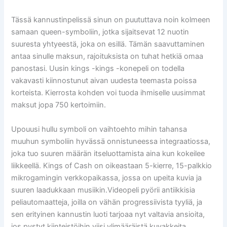
Tässä kannustinpelissä sinun on puututtava noin kolmeen
samaan queen-symboliin, jotka sijaitsevat 12 nuotin
suuresta yhtyeestä, joka on esillä. Tämän saavuttaminen
antaa sinulle maksun, rajoituksista on tuhat hetkiä omaa
panostasi. Uusin kings -kings -konepeli on todella
vakavasti kiinnostunut aivan uudesta teemasta poissa
korteista. Kierrosta kohden voi tuoda ihmiselle uusimmat
maksut jopa 750 kertoimiin.
Upouusi hullu symboli on vaihtoehto mihin tahansa
muuhun symboliin hyvässä onnistuneessa integraatiossa,
joka tuo suuren määrän itseluottamista aina kun kokeilee
liikkeellä. Kings of Cash on oikeastaan ​​5-kierre, 15-palkkio
mikrogamingin verkkopaikassa, jossa on upeita kuvia ja
suuren laadukkaan musiikin.Videopeli pyörii antiikkisia
peliautomaatteja, joilla on vähän progressiivista tyyliä, ja
sen erityinen kannustin luoti tarjoaa nyt valtavia ansioita,
jos pystyt kiinteistöihin viisi ylimääräistä kuvakkeita