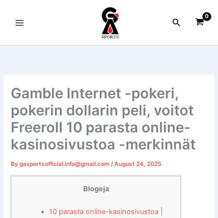
Skip
to
Search
content
Gamble Internet -pokeri,
pokerin dollarin peli, voitot
Freeroll 10 parasta online-
kasinosivustoa -merkinnät
By
gasportsofficial.info@gmail.com
/
August 24, 2025
Blogeja
10 parasta online-kasinosivustoa |