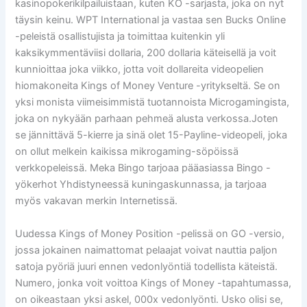
kasinopokerikilpailuistaan, kuten KO -sarjasta, joka on nyt
täysin keinu. WPT International ja vastaa sen Bucks Online
-peleistä osallistujista ja toimittaa kuitenkin yli
kaksikymmentäviisi dollaria, 200 dollaria käteisellä ja voit
kunnioittaa joka viikko, jotta voit dollareita videopelien
hiomakoneita Kings of Money Venture -yritykseltä. Se on
yksi monista viimeisimmistä tuotannoista Microgamingista,
joka on nykyään parhaan pehmeä alusta verkossa.Joten
se jännittävä 5-kierre ja sinä olet 15-Payline-videopeli, joka
on ollut melkein kaikissa mikrogaming-söpöissä
verkkopeleissä. Meka Bingo tarjoaa pääasiassa Bingo -
yökerhot Yhdistyneessä kuningaskunnassa, ja tarjoaa
myös vakavan merkin Internetissä.
Uudessa Kings of Money Position -pelissä on GO -versio,
jossa jokainen naimattomat pelaajat voivat nauttia paljon
satoja pyöriä juuri ennen vedonlyöntiä todellista käteistä.
Numero, jonka voit voittoa Kings of Money -tapahtumassa,
on oikeastaan ​​yksi askel, 000x vedonlyönti. Usko olisi se,