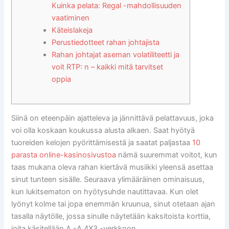
Kuinka pelata: Regal -mahdollisuuden
vaatiminen
Käteislakeja
Perustiedotteet rahan johtajista
Rahan johtajat aseman volatiliteetti ja
voit RTP: n – kaikki mitä tarvitset
oppia
Siinä on eteenpäin ajatteleva ja jännittävä pelattavuus, joka
voi olla koskaan koukussa alusta alkaen. Saat hyötyä
tuoreiden kelojen pyörittämisestä ja saatat paljastaa
10
parasta online-kasinosivustoa
nämä suuremmat voitot, kun
taas mukana oleva rahan kiertävä musiikki yleensä asettaa
sinut tunteen sisälle. Seuraava ylimääräinen ominaisuus,
kun lukitsematon on hyötysuhde nautittavaa.
Kun olet
lyönyt kolme tai jopa enemmän kruunua, sinut otetaan ajan
tasalla näytölle, jossa sinulle näytetään kaksitoista korttia,
joita käsitellään A -A 4X3 -verkkoon.