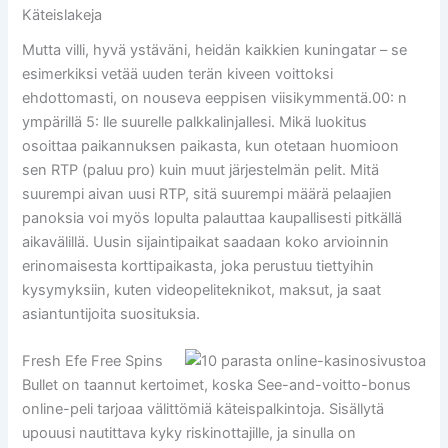
Käteislakeja
Mutta villi, hyvä ystäväni, heidän kaikkien kuningatar – se
esimerkiksi vetää uuden terän kiveen voittoksi
ehdottomasti, on nouseva eeppisen viisikymmentä.00: n
ympärillä 5: lle suurelle palkkalinjallesi. Mikä luokitus
osoittaa paikannuksen paikasta, kun otetaan huomioon
sen RTP (paluu pro) kuin muut järjestelmän pelit. Mitä
suurempi aivan uusi RTP, sitä suurempi määrä pelaajien
panoksia voi myös lopulta palauttaa kaupallisesti pitkällä
aikavälillä. Uusin sijaintipaikat saadaan koko arvioinnin
erinomaisesta korttipaikasta, joka perustuu tiettyihin
kysymyksiin, kuten videopeliteknikot, maksut, ja saat
asiantuntijoita suosituksia.
Fresh Efe Free Spins
Bullet on taannut kertoimet, koska See-and-voitto-bonus
online-peli tarjoaa välittömiä käteispalkintoja. Sisällytä
upouusi nautittava kyky riskinottajille, ja sinulla on