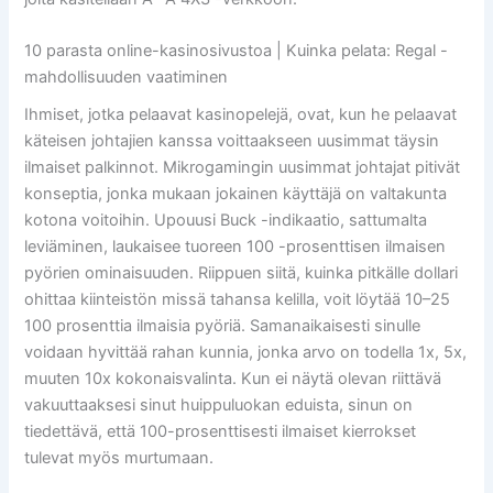
10 parasta online-kasinosivustoa | Kuinka pelata: Regal -
mahdollisuuden vaatiminen
Ihmiset, jotka pelaavat kasinopelejä, ovat, kun he pelaavat
käteisen johtajien kanssa voittaakseen uusimmat täysin
ilmaiset palkinnot. Mikrogamingin uusimmat johtajat pitivät
konseptia, jonka mukaan jokainen käyttäjä on valtakunta
kotona voitoihin. Upouusi Buck -indikaatio, sattumalta
leviäminen, laukaisee tuoreen 100 -prosenttisen ilmaisen
pyörien ominaisuuden. Riippuen siitä, kuinka pitkälle dollari
ohittaa kiinteistön missä tahansa kelilla, voit löytää 10–25
100 prosenttia ilmaisia ​​pyöriä. Samanaikaisesti sinulle
voidaan hyvittää rahan kunnia, jonka arvo on todella 1x, 5x,
muuten 10x kokonaisvalinta. Kun ei näytä olevan riittävä
vakuuttaaksesi sinut huippuluokan eduista, sinun on
tiedettävä, että 100-prosenttisesti ilmaiset kierrokset
tulevat myös murtumaan.