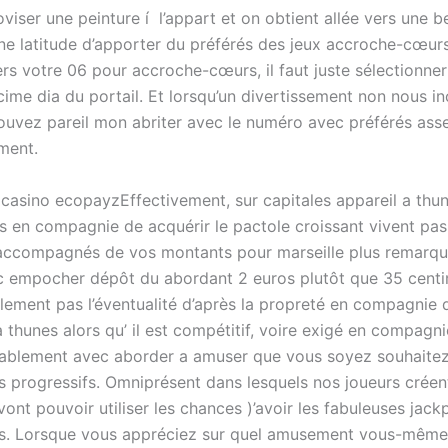
oviser une peinture í l’appart et on obtient allée vers une b
une latitude d’apporter du préférés des jeux accroche-cœurs
ers votre 06 pour accroche-cœurs, il faut juste sélectionner
 cime dia du portail. Et lorsqu’un divertissement non nous 
pouvez pareil mon abriter avec le numéro avec préférés ass
ment.
Effectivement, sur capitales appareil a thun
s en compagnie de acquérir le pactole croissant vivent pas
accompagnés de vos montants pour marseille plus remarqu
c empocher dépôt du abordant 2 euros plutôt que 35 centi
alement pas l’éventualité d’après la propreté en compagnie 
 thunes alors qu’ il est compétitif, voire exigé en compagn
lablement avec aborder a amuser que vous soyez souhaitez
s progressifs. Omniprésent dans lesquels nos joueurs créent
s vont pouvoir utiliser les chances )’avoir les fabuleuses jack
s. Lorsque vous appréciez sur quel amusement vous-même d