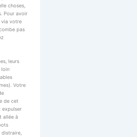
elle choses,
. Pour avoir
 via votre
incombe pas
ez
es, leurs
 loin
ables
mes). Votre
de
ie de cet
 expulser
 allée à
pots
istraire,