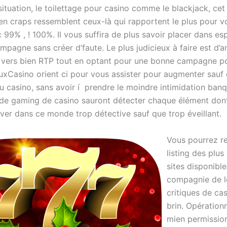
situation, le toilettage pour casino comme le blackjack, ce
en craps ressemblent ceux-là qui rapportent le plus pour v
99% , ! 100%. Il vous suffira de plus savoir placer dans es
ampagne sans créer d’faute. Le plus judicieux à faire est d
é vers bien RTP tout en optant pour une bonne campagne po
euxCasino orient ci pour vous assister pour augmenter sauf 
au casino, sans avoir í prendre le moindre intimidation banq
de gaming de casino sauront détecter chaque élément dont
uver dans ce monde trop détective sauf que trop éveillant.
Vous pourrez re
listing des plus
sites disponibl
compagnie de l
critiques de ca
brin. Opération
mien permissio