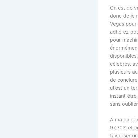
On est de v
donc de je 
Vegas pour 
adhérez pos
pour machin
énormément 
disponibles
célèbres, a
plusieurs au
de conclure
ut’est un te
instant être
sans oublier
A ma galet 
97,30% et c
favoriser un