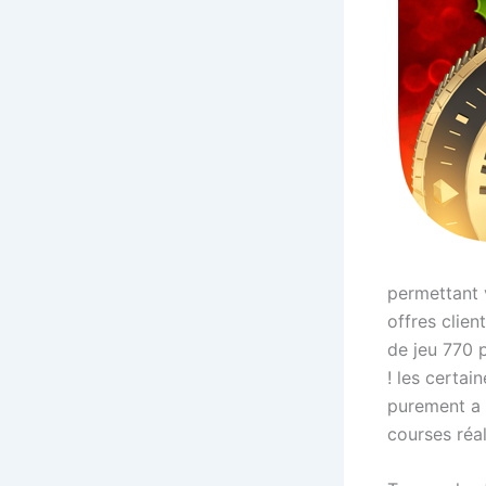
permettant 
offres clie
de jeu 770 
! les certai
purement a 
courses réa