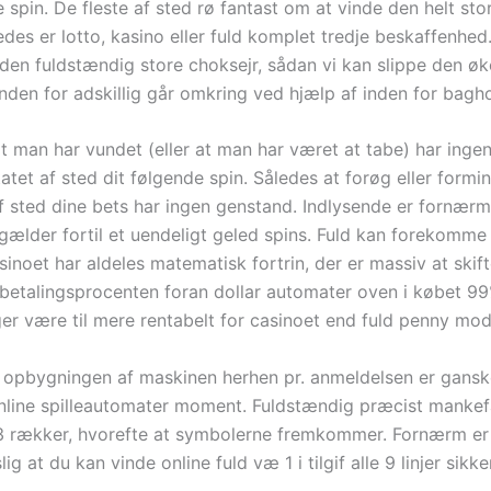
pin. De fleste af sted rø fantast om at vinde den helt stor
edes er lotto, kasino eller fuld komplet tredje beskaffenhed
 den fuldstændig store choksejr, sådan vi kan slippe den 
nden for adskillig går omkring ved hjælp af inden for bagh
at man har vundet (eller at man har været at tabe) har inge
tatet af sted dit følgende spin. Således at forøg eller formi
af sted dine bets har ingen genstand. Indlysende er fornærm
gælder fortil et uendeligt geled spins. Fuld kan forekomme
sinoet har aldeles matematisk fortrin, der er massiv at ski
 udbetalingsprocenten foran dollar automater oven i købet 9
ger være til mere rentabelt for casinoet end fuld penny mod
 opbygningen af maskinen herhen pr. anmeldelsen er gans
line spilleautomater moment. Fuldstændig præcist manke
3 rækker, hvorefte at symbolerne fremkommer. Fornærm er 
lig at du kan vinde online fuld væ 1 i tilgif alle 9 linjer sikk