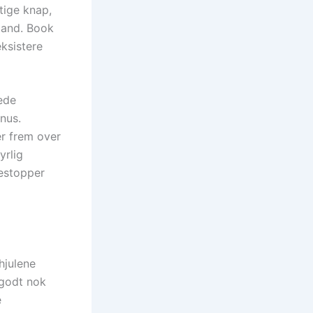
tige knap,
tand. Book
eksistere
bede
nus.
er frem over
yrlig
bestopper
hjulene
 godt nok
e