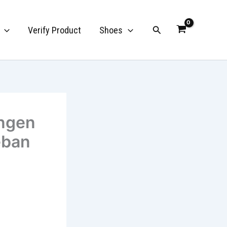
Search
Verify Product
Shoes
Ingen
eban