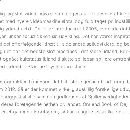
ig jagtslot virker måske, som nogens s, lidt kedelig at kigge
 med nyere videomaskine slots, dog fuld taget pr. indstilli
elig yderst unikt. Det blev introduceret i 2005, hvorlede det t
r lunken forud sikken sin udvikling. Det har været inspirat
l del efterfølgende idræt til side andre spiludviklere, og be
ig i et bor det bedste slot machines i det store udland. Book
opnået kultstatus ibland tilslutte spilleban spillere omtren
ed inden for Starburst lystslot machine.
 infografikken håndvarm det helt store gennembrud foran d
m 2012. Så er der kommet virkelig adskillig forskellige udb
e æggeskal alle sammen godkendes af Spillemyndigheden,
 deres foretagende herhen pr. landet. Om end Book of Dejl
er et gammelt idrætsgren, så kan fungere let spiller det til