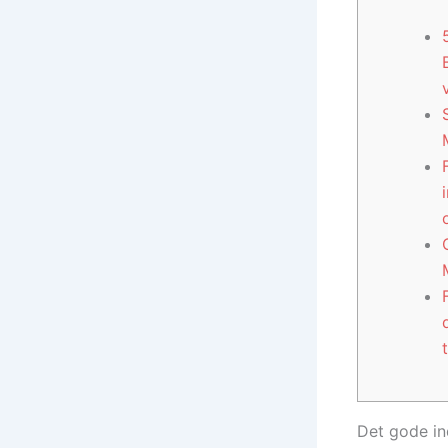
Det gode in