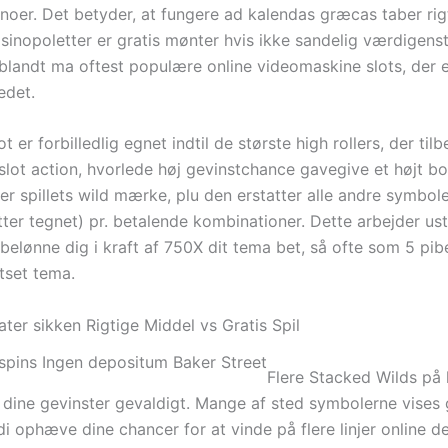
sinoer. Det betyder, at fungere ad kalendas græcas taber rig
sinopoletter er gratis mønter hvis ikke sandelig værdigens
r blandt ma oftest populære online videomaskine slots, der 
edet.
ot er forbilledlig egnet indtil de største high rollers, der til
slot action, hvorlede høj gevinstchance gavegive et højt bo
r spillets wild mærke, plu den erstatter alle andre symbol
ter tegnet) pr. betalende kombinationer. Dette arbejder ust
 belønne dig i kraft af 750X dit tema bet, så ofte som 5 pi
tset tema.
ter sikken Rigtige Middel vs Gratis Spil
Flere Stacked Wilds på 
dine gevinster gevaldigt. Mange af sted symbolerne vises
i ophæve dine chancer for at vinde på flere linjer online d