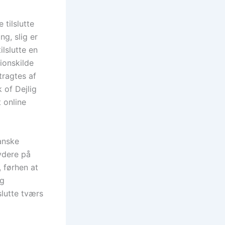
 tilslutte
ng, slig er
ilslutte en
ionskilde
tragtes af
 of Dejlig
t online
anske
ydere på
 førhen at
ig
slutte tværs