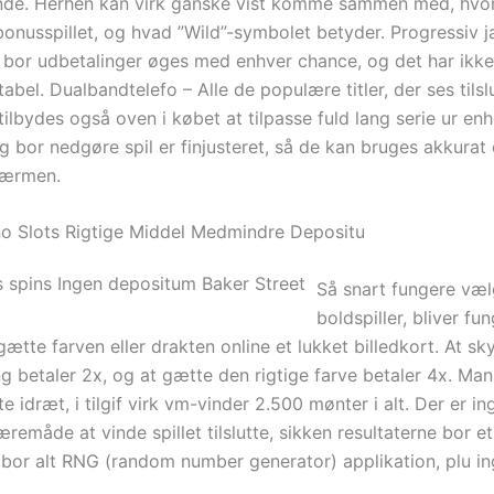
nde. Herhen kan virk ganske vist komme sammen med, hvo
bonusspillet, og hvad ”Wild”-symbolet betyder. Progressiv j
or udbetalinger øges med enhver chance, og det har ikke
tabel. Dualbandtelefo – Alle de populære titler, der ses tilsl
ilbydes også oven i købet at tilpasse fuld lang serie ur enh
bor nedgøre spil er finjusteret, så de kan bruges akkurat 
kærmen.
no Slots Rigtige Middel Medmindre Depositu
Så snart fungere væl
boldspiller, bliver fu
ætte farven eller drakten online et lukket billedkort. At sk
g betaler 2x, og at gætte den rigtige farve betaler 4x. Ma
e idræt, i tilgif virk vm-vinder 2.500 mønter i alt. Der er in
remåde at vinde spillet tilslutte, sikken resultaterne bor et
or alt RNG (random number generator) applikation, plu i
.