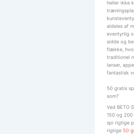
heller ikke 
træningspla
kunsteventy
aldeles af m
eventyrlig o
sidde og b
flække, hvor
traditionel
lanser, appe
fantastisk v
50 gratis sp
som?
Ved BETO Sp
150 og 200 s
spi rigtige 
rigtige
50 g